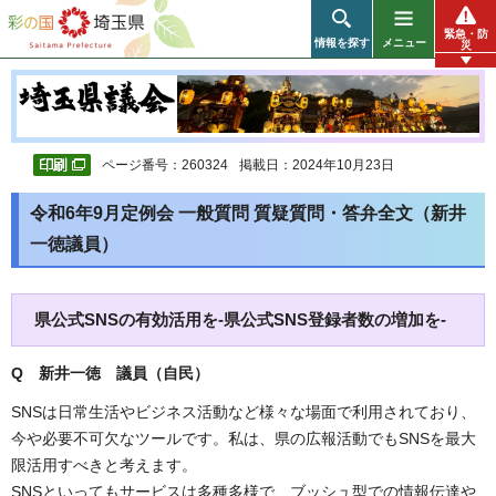
彩の国 埼玉県
緊急・防
情報を探す
メニュー
災
ページ番号：260324
掲載日：2024年10月23日
令和6年9月定例会 一般質問 質疑質問・答弁全文（新井
一徳議員）
県公式SNSの有効活用を-県公式SNS登録者数の増加を-
Q 新井一徳 議員（自民）
SNSは日常生活やビジネス活動など様々な場面で利用されており、
今や必要不可欠なツールです。私は、県の広報活動でもSNSを最大
限活用すべきと考えます。
SNSといってもサービスは多種多様で、ブッシュ型での情報伝達や