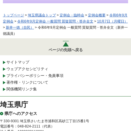
トップページ
>
埼玉県議会トップ
>
定例会・臨時会
>
定例会概要
>
令和6年9月
定例会
>
令和6年9月定例会 一般質問 質疑質問・答弁全文
>
10月7日（月曜日）
>
新井一徳（自民）
> 令和6年9月定例会 一般質問 質疑質問・答弁全文（新井一
徳議員）
ページの先頭へ戻る
サイトマップ
ウェブアクセシビリティ
プライバシーポリシー・免責事項
著作権・リンクについて
関係機関リンク集
埼玉県庁
県庁へのアクセス
〒330-9301 埼玉県さいたま市浦和区高砂三丁目15番1号
電話番号：048-824-2111（代表）