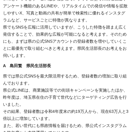
アンケート機能のあるLINEや、リアルタイムでの発信や情報を拡散
しやすいX、写真と動画の共有が簡単で検索性に優れるインスタグ
ラムなど、サービスごとに特徴が異なります。
県でもSNSを広報に活用していますが、こうした特徴を踏まえ広く
発信することで、効果的な広報が可能になると考えます。そのため
にも、まずは県の公式SNSアカウントの登録者数を増やしていくこ
とに最優先で取り組むべきと考えます。県民生活部長のお考えをお
伺いします。
A 島田繁 県民生活部長
県では県公式SNSを最大限活用するため、登録者数の増加に取り組
んでおります。
県公式LINEは、商業施設等での街頭キャンペーンを実施したほか、
昨年度は、埼玉県在住の子育て世代などにターゲティング広告を行
いました。
その結果、登録者数は令和4年度末の約19万人から、現在63万人と3
倍以上に増加しています。
また、若い世代にも県政情報を届けるため、県公式インスタグラム