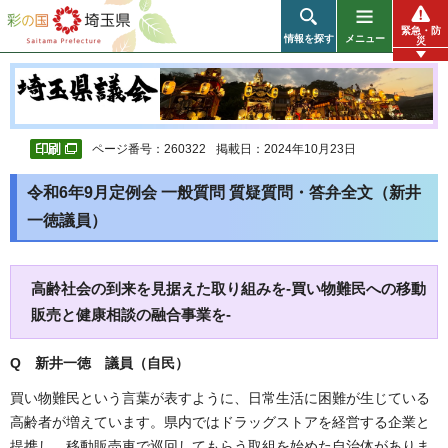
彩の国 埼玉県
緊急・防
情報を探す
メニュー
災
ページ番号：260322
掲載日：2024年10月23日
令和6年9月定例会 一般質問 質疑質問・答弁全文（新井
一徳議員）
高齢社会の到来を見据えた取り組みを-買い物難民への移動
販売と健康相談の融合事業を-
Q 新井一徳 議員（自民）
買い物難民という言葉が表すように、日常生活に困難が生じている
高齢者が増えています。県内ではドラッグストアを経営する企業と
提携し、移動販売車で巡回してもらう取組を始めた自治体がありま