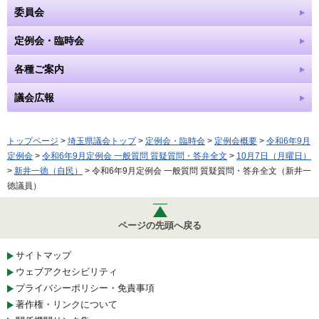
委員会
定例会・臨時会
各種ご案内
議会広報
トップページ
>
埼玉県議会トップ
>
定例会・臨時会
>
定例会概要
>
令和6年9月
定例会
>
令和6年9月定例会 一般質問 質疑質問・答弁全文
>
10月7日（月曜日）
>
新井一徳（自民）
> 令和6年9月定例会 一般質問 質疑質問・答弁全文（新井一
徳議員）
ページの先頭へ戻る
サイトマップ
ウェブアクセシビリティ
プライバシーポリシー・免責事項
著作権・リンクについて