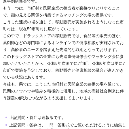
進事例研修会です。
もう一つは、市町村と民間企業の担当者が直接やりとりすること
で、顔の見える関係を構築できるマッチングの場の提供です。
こうした連携の場を通じて、移動販売が実施されるようになった市
町村は、現在59市町村に広がっています。
この中で、ドラックストアの移動販売では、食品等の販売のほか、
薬剤師などの専門職によるオンラインでの健康相談が実施されてお
り、高齢者のニーズを踏まえた先進的な取組となっております。
このドラッグストアの企業にも先進事例研修会やマッチング会に参
加いただいたことから、令和5年度までに7市町、令和6年度は更に7
市町で実施を予定しており、移動販売と健康相談の融合が進んでき
ている状況にあります。
今後も、県では、こうした市町村と民間企業の連携の場を通じて、
民間のノウハウや強みを積極的に活用し、地域の高齢社会到来に伴
う課題の解決につながるよう支援してまいります。
上記質問・答弁は速報版です。
上記質問・答弁は、一問一答形式でご覧いただけるように編集し