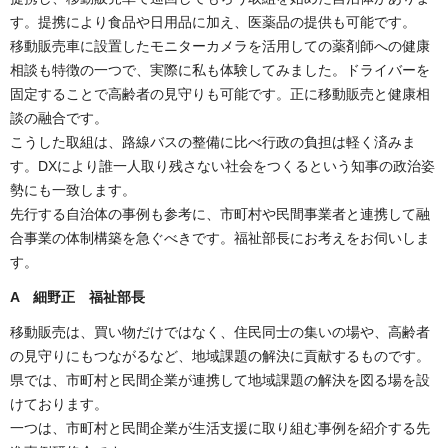
す。提携により食品や日用品に加え、医薬品の提供も可能です。
移動販売車に設置したモニターカメラを活用しての薬剤師への健康
相談も特徴の一つで、実際に私も体験してみました。ドライバーを
固定することで高齢者の見守りも可能です。正に移動販売と健康相
談の融合です。
こうした取組は、路線バスの整備に比べ行政の負担は軽く済みま
す。DXにより誰一人取り残さない社会をつくるという知事の政治姿
勢にも一致します。
先行する自治体の事例も参考に、市町村や民間事業者と連携して融
合事業の体制構築を急ぐべきです。福祉部長にお考えをお伺いしま
す。
A 細野正 福祉部長
移動販売は、買い物だけではなく、住民同士の集いの場や、高齢者
の見守りにもつながるなど、地域課題の解決に貢献するものです。
県では、市町村と民間企業が連携して地域課題の解決を図る場を設
けております。
一つは、市町村と民間企業が生活支援に取り組む事例を紹介する先