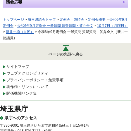
議会広報
トップページ
>
埼玉県議会トップ
>
定例会・臨時会
>
定例会概要
>
令和6年9月
定例会
>
令和6年9月定例会 一般質問 質疑質問・答弁全文
>
10月7日（月曜日）
>
新井一徳（自民）
> 令和6年9月定例会 一般質問 質疑質問・答弁全文（新井一
徳議員）
ページの先頭へ戻る
サイトマップ
ウェブアクセシビリティ
プライバシーポリシー・免責事項
著作権・リンクについて
関係機関リンク集
埼玉県庁
県庁へのアクセス
〒330-9301 埼玉県さいたま市浦和区高砂三丁目15番1号
電話番号：048-824-2111（代表）