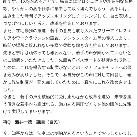
能です。TXを進めることで、職員にはプロジェクトや創造的な業務
等、やりがいのある仕事に集中して取り組んでもらう、あるいは、
生み出した時間でアップスキリングにチャレンジして、自己表現に
つなげてほしいと考え、改革を推進しております。
また、在宅勤務の推進、若手の意見も取り入れたフリーアドレスエ
リアやワークラウンジの設置、フレックスタイム等の導入により、
時間や場所に捉われない多様で柔軟な働き方も推進しております。
先ほど県庁は頑張っても報われない、若手の声が聞かれていないと
のご指摘をいただきました。先般もITパスポートを勧奨され取得し
たのに、これを報告する制度がないとのデジカフェチャットへの書
き込みがありました。そこで、私自身がこの声に対して回答し、確
かに報告制度が一部欠如していたために、直ちにこれを改めさせま
した。
今後も、若手の声を積極的に受け止めながら改革を進め、未来を担
う優秀な若手から選ばれる、魅力ある県庁づくりを他の団体に先駆
けて実現してまいります。
再Q 新井一徳 議員（自民）
今、知事からは、法令上の制約があるということでおっしゃいまし