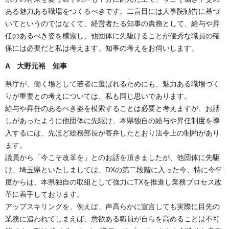
ある魅力ある職場をつくるべきです。二言目には人事院勧告に基づ
いてというのではなくて、経営者たる知事の責務として、給与や昇
任のあるべき姿を模索し、他団体に先駆けることが優秀な職員の確
保には必要だと私は考えます。知事の考えをお伺いします。
A 大野元裕 知事
県庁が、働く場として若者に選ばれるためにも、魅力ある職場づく
りが重要との考えについては、私も同じ思いであります。
給与や昇任のあるべき姿を模索することは必要と考えますが、お話
しがあったように他団体に先駆け、本県独自の給与や昇任制度を導
入するには、先ほど総務部長が答弁したとおり法令上の制約があり
ます。
議員から「今こそ改革を」とのお話を頂きましたが、他団体に先駆
け、埼玉県といたしましては、DXの第二段階に入った今、特に今年
度からは、本県独自の取組として強力にTXを推進し業務プロセス改
革に着手しております。
アップスキリングを、例えば、声高らかに宣言しても実際に目先の
業務に追われてしまえば、意欲ある職員が自らを高めることは不可