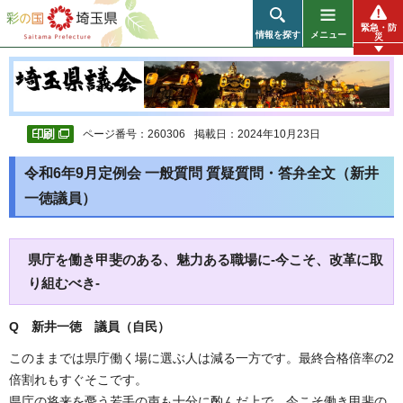
彩の国 埼玉県
緊急・防
情報を探す
メニュー
災
ページ番号：260306
掲載日：2024年10月23日
令和6年9月定例会 一般質問 質疑質問・答弁全文（新井
一徳議員）
県庁を働き甲斐のある、魅力ある職場に-今こそ、改革に取
り組むべき-
Q 新井一徳 議員（自民）
このままでは県庁働く場に選ぶ人は減る一方です。最終合格倍率の2
倍割れもすぐそこです。
県庁の将来を憂う若手の声も十分に酌んだ上で、今こそ働き甲斐の