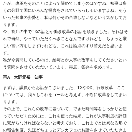
たが、改革をそのことによって諦めてしまうのはですね、知事は多
くの分野で国にいろんな提言をされていらっしゃいますよね。そう
いった知事の姿勢と、私は何かその合致しないなという気がしてお
ります。
今、答弁の中でTXの話とか働き改革のお話を頂きました。それはそ
れで当然、やっていただくべきことなんですけれども、ちょっと厳
しい言い方をしますけれども、これは論点のすり替えだと思いま
す。
私が今質問しているのは、給与とか人事の改革をしてくださいとい
う質問をさせていただいています。再度、答弁を求めます。
再A 大野元裕 知事
まずは、議員からお話がございました、TXやDX、行政改革、ここ
については、我々もこれをゴールと考えず、不断に改革をしてまい
ります。
その上で、これらの改革に基づいて、できた時間等をしっかりと使
っていただくためには、これを使った結果、これが人事制度の評価
に繋がらなければならないと考えており、これまでとは異なる形で
の報告制度、先ほどちょっとデジカフェのお話をさせていただきま