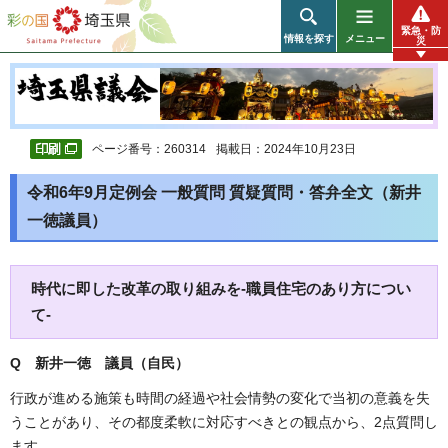
彩の国 埼玉県
緊急・防
情報を探す
メニュー
災
ページ番号：260314
掲載日：2024年10月23日
令和6年9月定例会 一般質問 質疑質問・答弁全文（新井
一徳議員）
時代に即した改革の取り組みを-職員住宅のあり方につい
て-
Q 新井一徳 議員（自民）
行政が進める施策も時間の経過や社会情勢の変化で当初の意義を失
うことがあり、その都度柔軟に対応すべきとの観点から、2点質問し
ます。