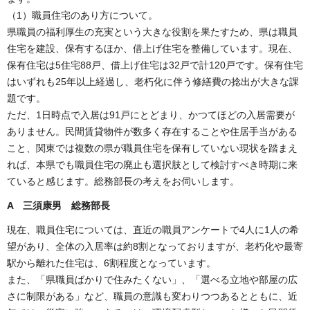
（1）職員住宅のあり方について。
県職員の福利厚生の充実という大きな役割を果たすため、県は職員
住宅を建設、保有するほか、借上げ住宅を整備しています。現在、
保有住宅は5住宅88戸、借上げ住宅は32戸で計120戸です。保有住宅
はいずれも25年以上経過し、老朽化に伴う修繕費の捻出が大きな課
題です。
ただ、1日時点で入居は91戸にとどまり、かつてほどの入居需要が
ありません。民間賃貸物件が数多く存在することや住居手当がある
こと、関東では複数の県が職員住宅を保有していない現状を踏まえ
れば、本県でも職員住宅の廃止も選択肢として検討すべき時期に来
ていると感じます。総務部長の考えをお伺いします。
A 三須康男 総務部長
現在、職員住宅については、直近の職員アンケートで4人に1人の希
望があり、全体の入居率は約8割となっておりますが、老朽化や最寄
駅から離れた住宅は、6割程度となっています。
また、「県職員ばかりで住みたくない」、「選べる立地や部屋の広
さに制限がある」など、職員の意識も変わりつつあるとともに、近