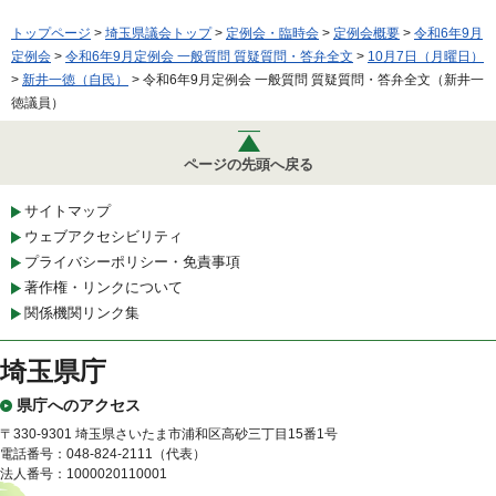
トップページ
>
埼玉県議会トップ
>
定例会・臨時会
>
定例会概要
>
令和6年9月
定例会
>
令和6年9月定例会 一般質問 質疑質問・答弁全文
>
10月7日（月曜日）
>
新井一徳（自民）
> 令和6年9月定例会 一般質問 質疑質問・答弁全文（新井一
徳議員）
ページの先頭へ戻る
サイトマップ
ウェブアクセシビリティ
プライバシーポリシー・免責事項
著作権・リンクについて
関係機関リンク集
埼玉県庁
県庁へのアクセス
〒330-9301 埼玉県さいたま市浦和区高砂三丁目15番1号
電話番号：048-824-2111（代表）
法人番号：1000020110001