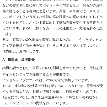
などの省エネ行動に対してポイントを付与するなど、何らかのお得
感に訴えることも有効だと思います。実際、東京都では、東京ゼロ
エミポイントという省エネ性能の高い課題への買い換えに対してポ
イントを付与し、ポイント数に応じて商品券等を交付する事業を行
っています。あるいは様々なカードとの連携という方法もあると思
います。
県は、家庭でのCO₂削減を着実に進めるために、こうしたインセン
ティブを提供する手法を実行すべきと考えますがどうでしょうか、
環境部長、お伺いします。
A 細野正 環境部長
議員お話のとおり、家庭でのCO
削減を進めるためには、行動を促
2
すインセンティブを提供することが重要です。
インセンティブについては、2つの方法で実施しています。
1つは、補助金の交付等で行動を促すもの、もう1つは、電気代が安
くなる方法などの「お得」情報を提供し、行動を促すものです。
1点目については、再エネ活用設備やEV・PHVなどへの補助を行
い、インセンティブの提供を行っています。