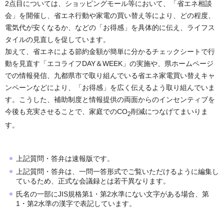
2点目については、ショッピングモール等において、「省エネ相談
会」を開催し、省エネ行動や家電の買い替え等により、どの程度、
電気代が安くなるか、などの「お得感」を具体的に伝え、ライフス
タイルの見直しを促しています。
加えて、省エネによる節約金額が簡単に分かるチェックシートで行
動を見直す「エコライフDAY＆WEEK」の実施や、県ホームページ
での情報発信、九都県市で取り組んでいる省エネ家電買い替えキャ
ンペーンなどにより、「お得感」を広く伝えるよう取り組んでいま
す。こうした、補助制度と情報提供の両面からのインセンティブを
今後も充実させることで、家庭でのCO
削減につなげてまいりま
2
す。
上記質問・答弁は速報版です。
上記質問・答弁は、一問一答形式でご覧いただけるように編集し
ているため、正式な会議録とは若干異なります。
氏名の一部にJIS規格第1・第2水準にない文字がある場合、第
1・第2水準の漢字で表記しています。