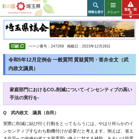
彩の国 埼玉県
緊急・防
情報を探す
メニュー
災
ページ番号：247269
掲載日：2023年12月28日
令和5年12月定例会 一般質問 質疑質問・答弁全文（武
内政文議員）
家庭部門におけるCO₂削減について-インセンティブの高い
手法の実行を-
Q 武内政文 議員（自民）
実際に削減に結び付く行動をとってもらうには、やはり何らかのイ
ンセンティブすなわち動機付けが必要だと考えます。例えば、省エ
ネ住宅への改修や省エネ家電買い換えに対する補助、あるいは節電