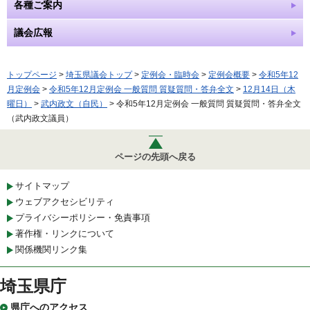
各種ご案内
議会広報
トップページ
>
埼玉県議会トップ
>
定例会・臨時会
>
定例会概要
>
令和5年12
月定例会
>
令和5年12月定例会 一般質問 質疑質問・答弁全文
>
12月14日（木
曜日）
>
武内政文（自民）
> 令和5年12月定例会 一般質問 質疑質問・答弁全文
（武内政文議員）
ページの先頭へ戻る
サイトマップ
ウェブアクセシビリティ
プライバシーポリシー・免責事項
著作権・リンクについて
関係機関リンク集
埼玉県庁
県庁へのアクセス