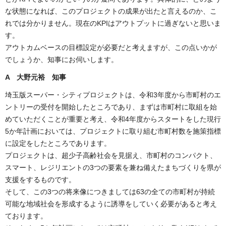
な状態になれば、このプロジェクトの成果が出たと言えるのか、こ
れでは分かりません。現在のKPIはアウトプットに過ぎないと思いま
す。
アウトカムベースの目標設定が必要だと考えますが、この点いかが
でしょうか、知事にお伺いします。
A 大野元裕 知事
埼玉版スーパー・シティプロジェクトは、令和3年度から市町村のエ
ントリーの受付を開始したところであり、まずは市町村に取組を始
めていただくことが重要と考え、令和4年度からスタートをした現行
5か年計画においては、プロジェクトに取り組む市町村数を施策指標
に設定をしたところであります。
プロジェクトは、超少子高齢社会を見据え、市町村のコンパクト、
スマート、レジリエントの3つの要素を兼ね備えたまちづくりを県が
支援をするものです。
そして、この3つの将来像につきましては63の全ての市町村が持続
可能な地域社会を形成するように誘導をしていく必要があると考え
ております。