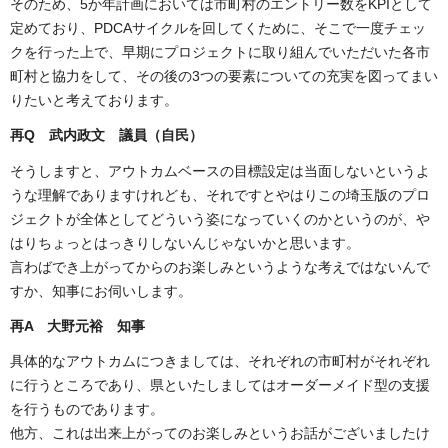
そのため、5か年計画においては市町村のエントリー数をKPIとして
定めており、PDCAサイクルを回してくために、そこで一度チェッ
クを行った上で、早期にプロジェクトに取り組んでいただいた各市
町村と協力をして、その後の3つの要素についての充実を図ってまい
りたいと考えております。
再
Q 武内政文 議員（自民）
そうしますと、アウトカムベースの目標設定は当面しないというよ
うな理解でありますけれども、それですとやはりこの埼玉版のプロ
ジェクトが全体としてどういう姿になっていくのかというのが、や
はりちょっとはっきりしないんじゃないかと思います。
言わばでき上がってからのお楽しみというような考えではないんで
すか、知事にお伺いします。
再
A 大野元裕 知事
具体的なアウトカムにつきましては、それぞれの市町村がそれぞれ
に行うところであり、県といたしましてはオーダーメイド型の支援
を行うものであります。
他方、これは出来上がってのお楽しみというお話がございましたけ