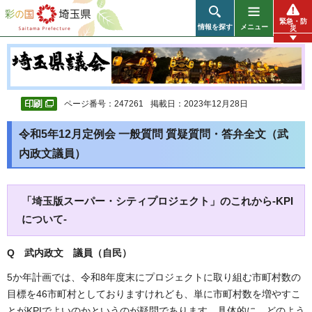
彩の国 埼玉県
緊急・防
情報を探す
メニュー
災
ページ番号：247261
掲載日：2023年12月28日
令和5年12月定例会 一般質問 質疑質問・答弁全文（武
内政文議員）
「埼玉版スーパー・シティプロジェクト」のこれから-KPI
について-
Q 武内政文 議員（自民）
5か年計画では、令和8年度末にプロジェクトに取り組む市町村数の
目標を46市町村としておりますけれども、単に市町村数を増やすこ
とがKPIでよいのかというのが疑問であります。具体的に、どのよう