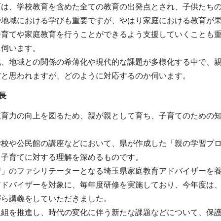
育は、学校教育を含めた全ての教育の出発点とされ、子供たち
や地域における学びも重要ですが、やはり家庭における教育が
子育てや家庭教育を行うことができるよう支援していくことも
に伺います。
化、地域との関係の希薄化や現代的な課題が多様化する中で、
だと思われますが、どのように対応するのか伺います。
長
教育力の向上を図るため、親が親として育ち、子育てのための
。
学校や公民館の講座などにおいて、県が作成した「親の学習プ
、子育てに対する理解を深めるものです。
習」のファシリテーターとなる埼玉県家庭教育アドバイザーを
アドバイザーを対象に、毎年度研修を実施しており、今年度は
がら講義をしていただきました。
取組を推進し、時代の変化に伴う新たな課題などについて、保