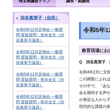
埼玉県議会トップ
議長・副議長
渋谷真実子（自民）
令和5年
令和5年12月定例会 一般質
問 質疑質問・答弁全文（渋
谷真実子議員）
教育現場にお
令和5年12月定例会 一般質
問 質疑質問・答弁全文（渋
Q 渋谷真実子 
谷真実子議員）
令和4年2月に
令和5年12月定例会 一般質
この調査によれ
問 質疑質問・答弁全文（渋
谷真実子議員）
その中で、「あ
会を期待する声
令和5年12月定例会 一般質
が身近な人から
問 質疑質問・答弁全文（渋
現代的な課題の
谷真実子議員）