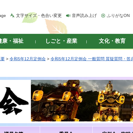
age
文字サイズ・色合い変更
音声読み上げ
ふりがなON
健康・福祉
しごと・産業
文化・教育
概要
>
令和5年12月定例会
>
令和5年12月定例会 一般質問 質疑質問・答