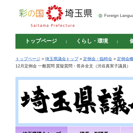
彩の国 埼玉県
Foreign Langu
トップページ
くらし・環境
トップページ
>
埼玉県議会トップ
>
定例会・臨時会
>
定例会
12月定例会 一般質問 質疑質問・答弁全文（渋谷真実子議員）