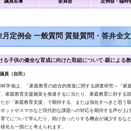
議員名簿
委員会
定例会・臨時
12月定例会 一般質問 質疑質問・答弁全
ける子供の健全な育成に向けた取組について-親による教
議員（自民）
文部科学省は、「家庭教育の総合的推進に関する調査研究～『家
ば、家庭教育支援施策を推進するに当たり、家庭教育に対する
なたが「家庭教育支援」で期待する、または強化すべきと思う
やネットやスマホなど現代的な課題への対応を期待する声が上
子育てについて学んだり、助け合ったりする機会が減少するな
多様化も一因だと考えられます。