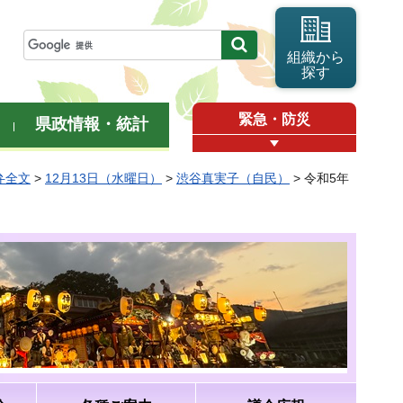
組織から
探す
緊急・防災
県政情報・統計
弁全文
>
12月13日（水曜日）
>
渋谷真実子（自民）
> 令和5年