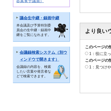
谷真実子議員）
議会生中継・録画中継
本会議及び予算特別委
員会の生中継・録画中
より良い
継をご覧になれます。
このページの
会議録検索システム（別ウ
1：役に立
ィンドウで開きます）
このページの
会議録の内容を、検索
1：見つけ
したい言葉や発言者な
どで検索できます。