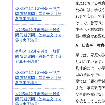
家庭における教
令和5年12月定例会 一般質
ためには、学校
問 質疑質問・答弁全文（渋
わせて安心して
谷真実子議員）
そこで、教育長
少子化・核家族
令和5年12月定例会 一般質
問 質疑質問・答弁全文（渋
習の機会が必要
谷真実子議員）
A 日吉亨 教育
令和5年12月定例会 一般質
県では、家庭の
問 質疑質問・答弁全文（渋
谷真実子議員）
り組んでいます
具体的には、小
令和5年12月定例会 一般質
型の学習を行い
問 質疑質問・答弁全文（渋
県では「親の学
谷真実子議員）
また、家庭教育
令和5年12月定例会 一般質
な事例を挙げな
問 質疑質問・答弁全文（渋
今後もこうした
谷真実子議員）