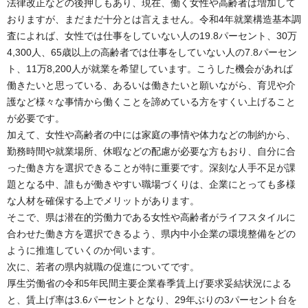
法律改正などの後押しもあり、現在、働く女性や高齢者は増加して
おりますが、まだまだ十分とは言えません。令和4年就業構造基本調
査によれば、女性では仕事をしていない人の19.8パーセント、30万
4,300人、65歳以上の高齢者では仕事をしていない人の7.8パーセン
ト、11万8,200人が就業を希望しています。こうした機会があれば
働きたいと思っている、あるいは働きたいと願いながら、育児や介
護など様々な事情から働くことを諦めている方をすくい上げること
が必要です。
加えて、女性や高齢者の中には家庭の事情や体力などの制約から、
勤務時間や就業場所、休暇などの配慮が必要な方もおり、自分に合
った働き方を選択できることが特に重要です。深刻な人手不足が課
題となる中、誰もが働きやすい職場づくりは、企業にとっても多様
な人材を確保する上でメリットがあります。
そこで、県は潜在的労働力である女性や高齢者がライフスタイルに
合わせた働き方を選択できるよう、県内中小企業の環境整備をどの
ように推進していくのか伺います。
次に、若者の県内就職の促進についてです。
厚生労働省の令和5年民間主要企業春季賃上げ要求妥結状況による
と、賃上げ率は3.6パーセントとなり、29年ぶりの3パーセント台を