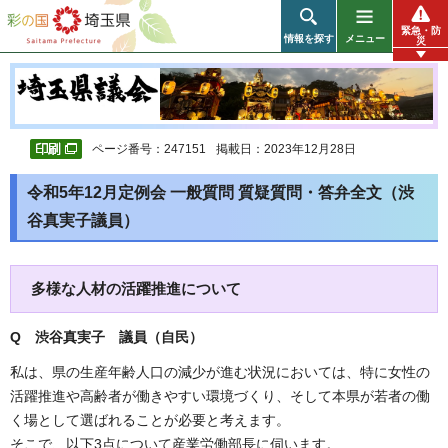
彩の国 埼玉県
緊急・防
情報を探す
メニュー
災
ページ番号：247151
掲載日：2023年12月28日
令和5年12月定例会 一般質問 質疑質問・答弁全文（渋
谷真実子議員）
多様な人材の活躍推進について
Q 渋谷真実子 議員（自民）
私は、県の生産年齢人口の減少が進む状況においては、特に女性の
活躍推進や高齢者が働きやすい環境づくり、そして本県が若者の働
く場として選ばれることが必要と考えます。
そこで、以下3点について産業労働部長に伺います。