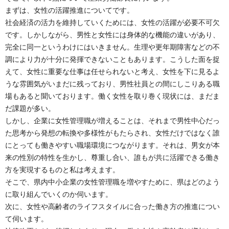
まずは、女性の活躍推進についてです。
社会経済の活力を維持していくためには、女性の活躍が必要不可欠
です。しかしながら、男性と女性には身体的な機能の違いがあり、
完全に同一というわけにはいきません。生理や更年期障害などの不
調により力が十分に発揮できないこともあります。こうした面を捉
えて、女性に重要な仕事は任せられないと考え、女性を下に見るよ
うな雰囲気がいまだに残っており、男性社員との間にしこりある職
場もあると聞いております。働く女性を取り巻く現状には、まだま
だ課題が多い。
しかし、企業に女性管理職が増えることは、それまで男性中心だっ
た思考から発想の転換や多様性がもたらされ、女性だけではなく誰
にとっても働きやすい職場環境につながります。それは、男女が本
来の性別の特性を生かし、尊重し合い、誰もが共に活躍できる働き
方を実現するものと私は考えます。
そこで、県内中小企業の女性管理職を増やすために、県はどのよう
に取り組んでいくのか伺います。
次に、女性や高齢者のライフスタイルに合った働き方の推進につい
て伺います。