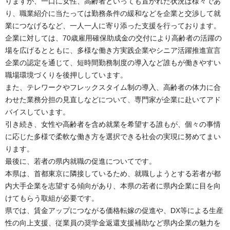
りますが、一口に女性、高齢者といっても置かれた状況は様々であ
り、職業紹介に当たっては勤務条件の緩和などを企業と交渉して就
業につなげるなど、一人一人に寄り添った支援を行っております。
企業に対しては、70歳雇用確保助成金の交付により高齢者の活躍の
場を広げるとともに、多様な働き方実践企業やシニア活躍推進宣言
企業の認定を通じて、短時間勤務制度の導入など誰もが働きやすい
職場環境づくりを後押ししています。
また、テレワークやフレックスタイム制の導入、高齢者の体力に合
わせた業務分担の見直しなどについて、専門家が企業に赴いてアド
バイスしています。
引き続き、女性や高齢者を含め就業を希望する誰もが、個々の事情
に応じた多様で柔軟な働き方を選択できる社会の実現に努めてまい
ります。
最後に、若者の県内就職の促進についてです。
本県は、首都東京に隣接しているため、就職しようとする若者が都
内大手企業を志望する傾向があり、本県の若者に県内企業に目を向
けてもらう取組が必要です。
県では、賃金アップにつながる価格転嫁の促進や、DX等による生産
性の向上支援、従業員の奨学金返還支援補助など県内企業の魅力を