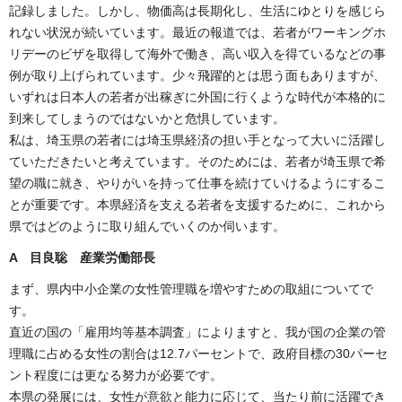
記録しました。しかし、物価高は長期化し、生活にゆとりを感じら
れない状況が続いています。最近の報道では、若者がワーキングホ
リデーのビザを取得して海外で働き、高い収入を得ているなどの事
例が取り上げられています。少々飛躍的とは思う面もありますが、
いずれは日本人の若者が出稼ぎに外国に行くような時代が本格的に
到来してしまうのではないかと危惧しています。
私は、埼玉県の若者には埼玉県経済の担い手となって大いに活躍し
ていただきたいと考えています。そのためには、若者が埼玉県で希
望の職に就き、やりがいを持って仕事を続けていけるようにするこ
とが重要です。本県経済を支える若者を支援するために、これから
県ではどのように取り組んでいくのか伺います。
A 目良聡 産業労働部長
まず、県内中小企業の女性管理職を増やすための取組についてで
す。
直近の国の「雇用均等基本調査」によりますと、我が国の企業の管
理職に占める女性の割合は12.7パーセントで、政府目標の30パーセ
ント程度には更なる努力が必要です。
本県の発展には、女性が意欲と能力に応じて、当たり前に活躍でき