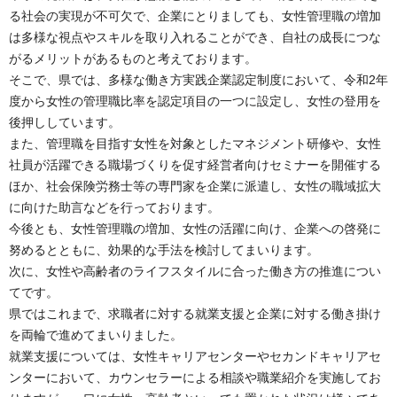
る社会の実現が不可欠で、企業にとりましても、女性管理職の増加
は多様な視点やスキルを取り入れることができ、自社の成長につな
がるメリットがあるものと考えております。
そこで、県では、多様な働き方実践企業認定制度において、令和2年
度から女性の管理職比率を認定項目の一つに設定し、女性の登用を
後押ししています。
また、管理職を目指す女性を対象としたマネジメント研修や、女性
社員が活躍できる職場づくりを促す経営者向けセミナーを開催する
ほか、社会保険労務士等の専門家を企業に派遣し、女性の職域拡大
に向けた助言などを行っております。
今後とも、女性管理職の増加、女性の活躍に向け、企業への啓発に
努めるとともに、効果的な手法を検討してまいります。
次に、女性や高齢者のライフスタイルに合った働き方の推進につい
てです。
県ではこれまで、求職者に対する就業支援と企業に対する働き掛け
を両輪で進めてまいりました。
就業支援については、女性キャリアセンターやセカンドキャリアセ
ンターにおいて、カウンセラーによる相談や職業紹介を実施してお