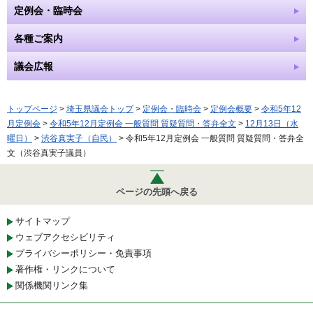
定例会・臨時会
各種ご案内
議会広報
トップページ
>
埼玉県議会トップ
>
定例会・臨時会
>
定例会概要
>
令和5年12
月定例会
>
令和5年12月定例会 一般質問 質疑質問・答弁全文
>
12月13日（水
曜日）
>
渋谷真実子（自民）
> 令和5年12月定例会 一般質問 質疑質問・答弁全
文（渋谷真実子議員）
ページの先頭へ戻る
サイトマップ
ウェブアクセシビリティ
プライバシーポリシー・免責事項
著作権・リンクについて
関係機関リンク集