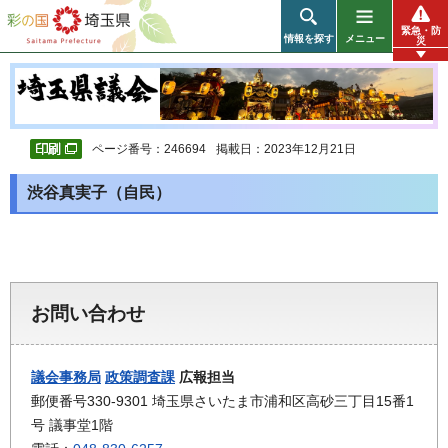
彩の国 埼玉県
緊急・防
情報を探す
メニュー
災
ページ番号：246694
掲載日：2023年12月21日
渋谷真実子（自民）
お問い合わせ
議会事務局
政策調査課
広報担当
郵便番号330-9301 埼玉県さいたま市浦和区高砂三丁目15番1
号 議事堂1階