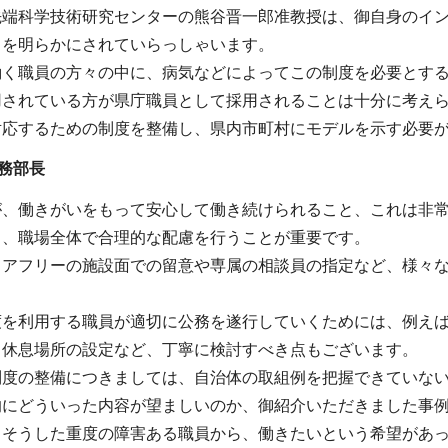
先端科学技術研究センターの熊谷晋一郎准教授は、御自身のイ
とを明らかにされていらっしゃいます。
働く職員の方々の中に、病気などによってこの制度を必要とす
用されている方が県庁職員として採用されることは十分に考え
対応するための制度を整備し、県内市町村にモデルを示す必要
務部長
が、働きがいをもって安心して働き続けられること、これは非
ら、職場全体で合理的な配慮を行うことが重要です。
リアフリーの施設面での留意や専属の相談員の指定など、様々
度を利用する職員が適切に公務を遂行していくためには、例え
、休息場所の設定など、丁寧に検討すべき点もございます。
制度の整備につきましては、自治体の取組例を把握できていな
的にどういった内容が望ましいのか、御紹介いただきました事
、そうした重度の障害ある職員から、働きたいという希望があ