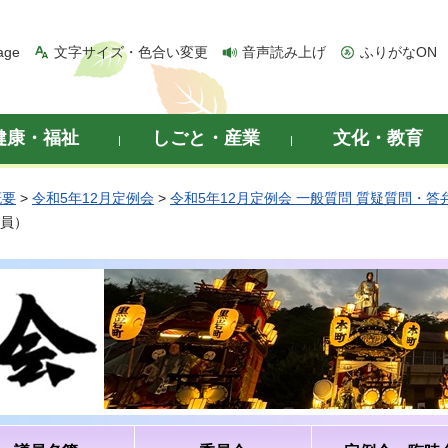
age
文字サイズ・色合い変更
音声読み上げ
ふりがなON
健康・福祉
しごと・産業
文化・教育
概要
>
令和5年12月定例会
>
令和5年12月定例会 一般質問 質疑質問・答
議員）