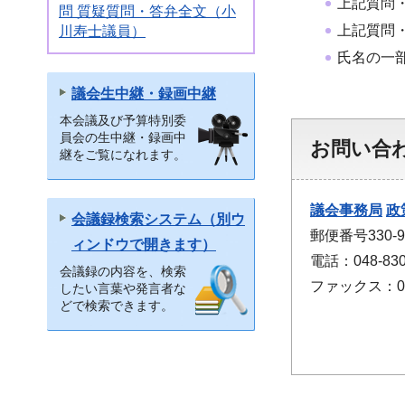
上記質問
問 質疑質問・答弁全文（小
上記質問
川寿士議員）
氏名の一
議会生中継・録画中継
本会議及び予算特別委
員会の生中継・録画中
お問い合
継をご覧になれます。
議会事務局
政
会議録検索システム（別ウ
郵便番号330
ィンドウで開きます）
電話：048-830
会議録の内容を、検索
ファックス：048
したい言葉や発言者な
どで検索できます。