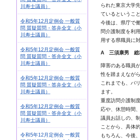
られた東京大学
川寿士議員）
ているというこ
令和5年12月定例会 一般質
今後は、県庁で
問 質疑質問・答弁全文（小
問介護制度を利
川寿士議員）
用する県職員に
令和5年12月定例会 一般質
A 三須康男 総
問 質疑質問・答弁全文（小
川寿士議員）
障害のある職員
性を踏まえなが
令和5年12月定例会 一般質
これまでも、バ
問 質疑質問・答弁全文（小
川寿士議員）
ます。
重度訪問介護制
令和5年12月定例会 一般質
応や、休憩時間
問 質疑質問・答弁全文（小
議員お話しの、
川寿士議員）
ことから、具体
令和5年12月定例会 一般質
もちろん、今後