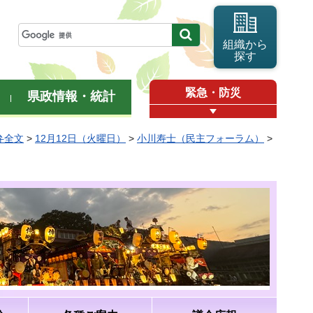
組織から
探す
緊急・防災
県政情報・統計
弁全文
>
12月12日（火曜日）
>
小川寿士（民主フォーラム）
>