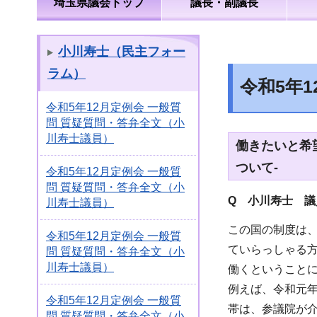
埼玉県議会トップ
議長・副議長
小川寿士（民主フォー
ラム）
令和5年
令和5年12月定例会 一般質
問 質疑質問・答弁全文（小
川寿士議員）
働きたいと希
ついて-
令和5年12月定例会 一般質
問 質疑質問・答弁全文（小
Q 小川寿士 
川寿士議員）
この国の制度は
令和5年12月定例会 一般質
ていらっしゃる
問 質疑質問・答弁全文（小
川寿士議員）
働くということ
例えば、令和元
令和5年12月定例会 一般質
帯は、参議院が
問 質疑質問・答弁全文（小