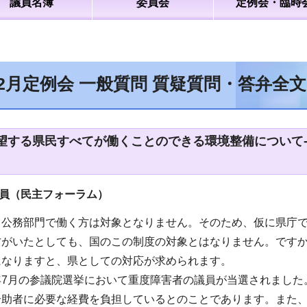
議員名簿
委員会
定例会・臨時
12月定例会 一般質問 質疑質問・答弁全
望する県民すべてが働くことのできる環境整備について
議員（民主フォーラム）
、公務部門で働く方は対象となりません。そのため、仮に県庁
方がいたとしても、国のこの制度の対象とはなりません。です
になりますと、県としての対応が求められます。
年7月の参議院選挙において重度障害者の議員が当選されました
介助者に必要な経費を負担しているとのことであります。また、