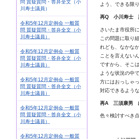
問 質疑質問・答弁全文（小
よう、できる限
川寿士議員）
再Q 小川寿士
令和5年12月定例会 一般質
さいたま市役所
問 質疑質問・答弁全文（小
川寿士議員）
この問題に取り
れども、なかな
令和5年12月定例会 一般質
ことを言えない
問 質疑質問・答弁全文（小
ですから、そこ
川寿士議員）
ような状況の中
令和5年12月定例会 一般質
方にはおっしゃ
問 質疑質問・答弁全文（小
対応できるよう
川寿士議員）
再A 三須康男 
令和5年12月定例会 一般質
問 質疑質問・答弁全文（小
色々検討すべき
川寿士議員）
令和5年12月定例会 一般質