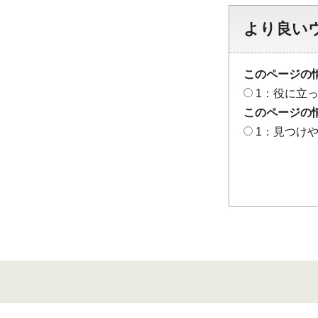
より良い
このページの
1：役に立
このページの
1：見つけ