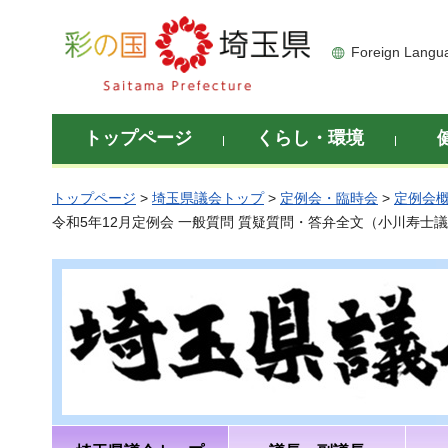
彩の国 埼玉県
Foreign Langu
トップページ
くらし・環境
トップページ
>
埼玉県議会トップ
>
定例会・臨時会
>
定例会
令和5年12月定例会 一般質問 質疑質問・答弁全文（小川寿士