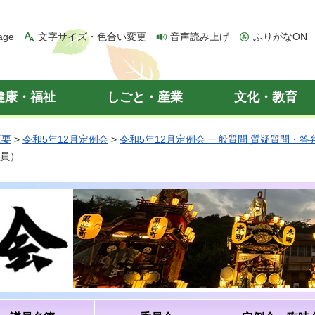
age
文字サイズ・色合い変更
音声読み上げ
ふりがなON
健康・福祉
しごと・産業
文化・教育
概要
>
令和5年12月定例会
>
令和5年12月定例会 一般質問 質疑質問・答
議員）