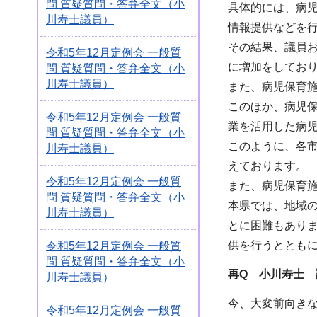
問 質疑質問・答弁全文（小
具体的には、病
川寿士議員）
情報提供などを
その結果、議員お
令和5年12月定例会 一般質
に増加をしてお
問 質疑質問・答弁全文（小
川寿士議員）
また、病児保育
このほか、病児
令和5年12月定例会 一般質
業を活用した病
問 質疑質問・答弁全文（小
このように、各
川寿士議員）
えております。
令和5年12月定例会 一般質
また、病児保育
問 質疑質問・答弁全文（小
本県では、地域
川寿士議員）
とに困難もあり
供を行うとともに
令和5年12月定例会 一般質
問 質疑質問・答弁全文（小
再Q 小川寿士
川寿士議員）
今、大変前向きな
令和5年12月定例会 一般質