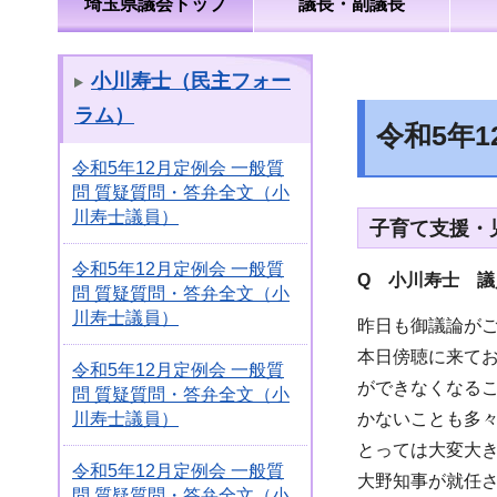
埼玉県議会トップ
議長・副議長
小川寿士（民主フォー
ラム）
令和5年
令和5年12月定例会 一般質
問 質疑質問・答弁全文（小
川寿士議員）
子育て支援・
令和5年12月定例会 一般質
Q 小川寿士 
問 質疑質問・答弁全文（小
川寿士議員）
昨日も御議論が
本日傍聴に来て
令和5年12月定例会 一般質
ができなくなる
問 質疑質問・答弁全文（小
かないことも多
川寿士議員）
とっては大変大
令和5年12月定例会 一般質
大野知事が就任さ
問 質疑質問・答弁全文（小