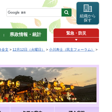
組織から
探す
緊急・防災
県政情報・統計
弁全文
>
12月12日（火曜日）
>
小川寿士（民主フォーラム）
>