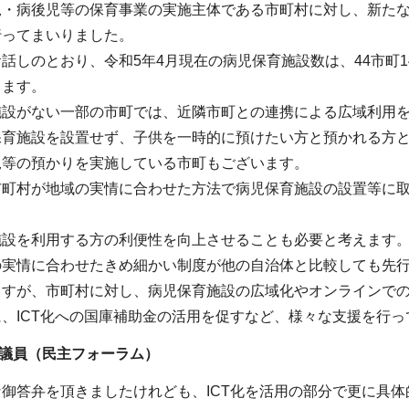
児・病後児等の保育事業の実施主体である市町村に対し、新た
行ってまいりました。
話しのとおり、令和5年4月現在の病児保育施設数は、44市町1
ります。
施設がない一部の市町では、近隣市町との連携による広域利用
保育施設を設置せず、子供を一時的に預けたい方と預かれる方
児等の預かりを実施している市町もございます。
市町村が地域の実情に合わせた方法で病児保育施設の設置等に
施設を利用する方の利便性を向上させることも必要と考えます
の実情に合わせたきめ細かい制度が他の自治体と比較しても先
ますが、市町村に対し、病児保育施設の広域化やオンラインで
、ICT化への国庫補助金の活用を促すなど、様々な支援を行
 議員（民主フォーラム）
御答弁を頂きましたけれども、ICT化を活用の部分で更に具