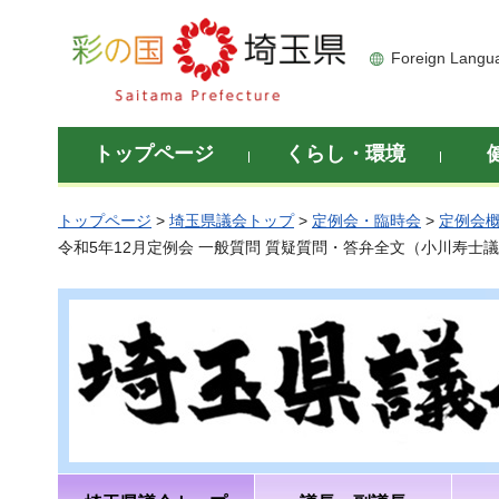
彩の国 埼玉県
Foreign Langu
トップページ
くらし・環境
トップページ
>
埼玉県議会トップ
>
定例会・臨時会
>
定例会
令和5年12月定例会 一般質問 質疑質問・答弁全文（小川寿士