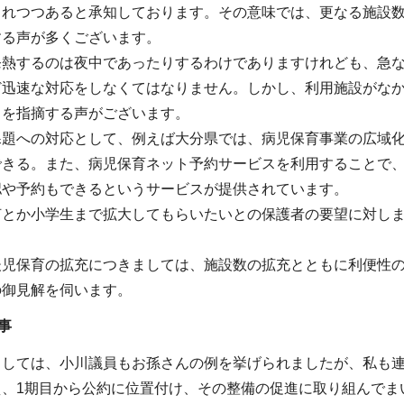
されつつあると承知しております。その意味では、更なる施設
する声が多くございます。
発熱するのは夜中であったりするわけでありますけれども、急
ど迅速な対応をしなくてはなりません。しかし、利用施設がな
さを指摘する声がございます。
題への対応として、例えば大分県では、病児保育事業の広域化
できる。また、病児保育ネット予約サービスを利用することで、
認や予約もできるというサービスが提供されています。
何とか小学生まで拡大してもらいたいとの保護者の要望に対し
後児保育の拡充につきましては、施設数の拡充とともに利便性
の御見解を伺います。
事
ましては、小川議員もお孫さんの例を挙げられましたが、私も
え、1期目から公約に位置付け、その整備の促進に取り組んでま