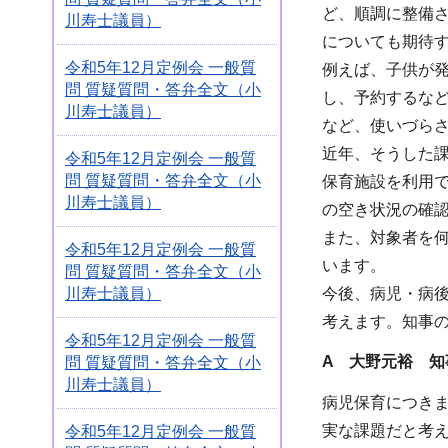
ど、順調に整備
川寿士議員）
についても期待
令和5年12月定例会 一般質
例えば、子供が
問 質疑質問・答弁全文（小
し、予約するな
川寿士議員）
など、使いづら
近年、そうした課
令和5年12月定例会 一般質
問 質疑質問・答弁全文（小
保育施設を利用
川寿士議員）
の空き状況の確
また、対象者を
令和5年12月定例会 一般質
います。
問 質疑質問・答弁全文（小
今後、病児・病
川寿士議員）
考えます。知事
令和5年12月定例会 一般質
A 大野元裕 知
問 質疑質問・答弁全文（小
川寿士議員）
病児保育につき
実な課題だと考
令和5年12月定例会 一般質