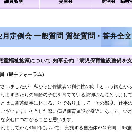
議員名簿
委員会
定例会・臨時
12月定例会 一般質問 質疑質問・答弁全
児童福祉施策について-知事公約「病児保育施設整備を支
議員（民主フォーラム）
ございましたが、私からは保護者の利便性の向上という観点か
おります孫たちの年齢の子供を育てている親御さんにとりまし
ことは日常茶飯事に起こることでありまして、その都度、仕事
々ございます。そうした際に病児保育施設が身近にあって、い
きな安心につながることと思います。
れましてから4年間において、実施する自治体が40市町、96施設