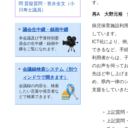
す。
問 質疑質問・答弁全文（小
川寿士議員）
再A 大野元裕 
病児保育施設利用
議会生中継・録画中継
しています。
本会議及び予算特別委
ICT化により、
員会の生中継・録画中
継をご覧になれます。
できるなど、手
利用者からは、
のお声を伺って
会議録検索システム（別ウ
先ほど申し上げ
ィンドウで開きます）
め、県内一律のシ
会議録の内容を、検索
支援をしていき
したい言葉や発言者な
どで検索できます。
上記質問
上記質問