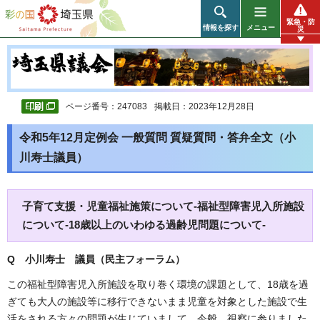
彩の国 埼玉県
緊急・防
情報を探す
メニュー
災
ページ番号：247083
掲載日：2023年12月28日
令和5年12月定例会 一般質問 質疑質問・答弁全文（小
川寿士議員）
子育て支援・児童福祉施策について-福祉型障害児入所施設
について-18歳以上のいわゆる過齢児問題について-
Q 小川寿士 議員（民主フォーラム）
この福祉型障害児入所施設を取り巻く環境の課題として、18歳を過
ぎても大人の施設等に移行できないまま児童を対象とした施設で生
活をされる方々の問題が生じていまして、今般、視察に参りました