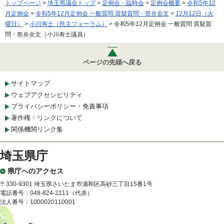
トップページ
>
埼玉県議会トップ
>
定例会・臨時会
>
定例会概要
>
令和5年12
月定例会
>
令和5年12月定例会 一般質問 質疑質問・答弁全文
>
12月12日（火
曜日）
>
小川寿士（民主フォーラム）
> 令和5年12月定例会 一般質問 質疑質
問・答弁全文（小川寿士議員）
ページの先頭へ戻る
サイトマップ
ウェブアクセシビリティ
プライバシーポリシー・免責事項
著作権・リンクについて
関係機関リンク集
埼玉県庁
県庁へのアクセス
〒330-9301 埼玉県さいたま市浦和区高砂三丁目15番1号
電話番号：048-824-2111（代表）
法人番号：1000020110001