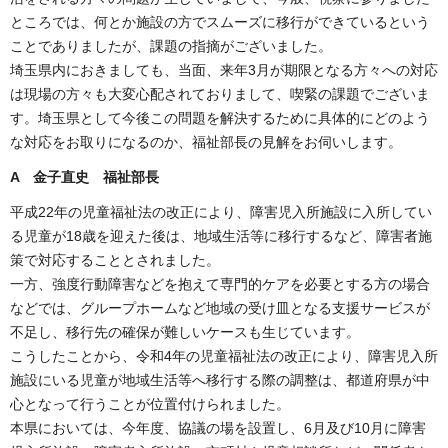
ところでは、何とか施設の方でスムーズに移行ができているという
ことでありましたが、課題の指摘がございました。
埼玉県内におきましても、当面、来年3月が期限となる方々への対応
は現場の方々も大変心配されておりまして、喫緊の課題でございま
す。埼玉県として今後この問題を解決するために具体的にどのよう
な対応をお取りになるのか、福祉部長の見解をお伺いします。
A 金子直史 福祉部長
平成22年の児童福祉法の改正により、障害児入所施設に入所してい
る児童が18歳を迎えた後は、地域生活等に移行するなど、障害者施
策で対応することとされました。
一方、強度行動障害などを抱えて専門的ケアを必要とする方の場合
などでは、グループホームなど地域の受け皿となる支援サービスが
不足し、移行先の確保が難しいケースも生じています。
こうしたことから、令和4年の児童福祉法の改正により、障害児入所
施設にいる児童が地域生活等へ移行する際の調整は、都道府県が中
心となって行うことが位置付けられました。
本県においては、今年度、協議の場を設置し、6月及び10月に障害