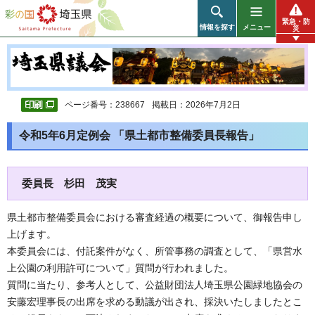
彩の国 埼玉県
緊急・防
情報を探す
メニュー
災
ページ番号：238667
掲載日：2026年7月2日
令和5年6月定例会 「県土都市整備委員長報告」
委員長 杉田 茂実
県土都市整備委員会における審査経過の概要について、御報告申し
上げます。
本委員会には、付託案件がなく、所管事務の調査として、「県営水
上公園の利用許可について」質問が行われました。
質問に当たり、参考人として、公益財団法人埼玉県公園緑地協会の
安藤宏理事長の出席を求める動議が出され、採決いたしましたとこ