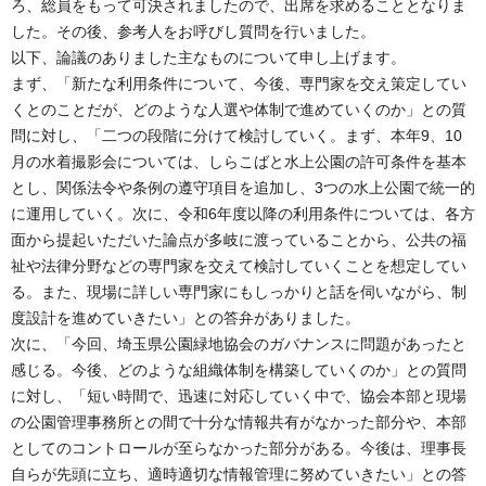
ろ、総員をもって可決されましたので、出席を求めることとなりま
した。その後、参考人をお呼びし質問を行いました。
以下、論議のありました主なものについて申し上げます。
まず、「新たな利用条件について、今後、専門家を交え策定してい
くとのことだが、どのような人選や体制で進めていくのか」との質
問に対し、「二つの段階に分けて検討していく。まず、本年9、10
月の水着撮影会については、しらこばと水上公園の許可条件を基本
とし、関係法令や条例の遵守項目を追加し、3つの水上公園で統一的
に運用していく。次に、令和6年度以降の利用条件については、各方
面から提起いただいた論点が多岐に渡っていることから、公共の福
祉や法律分野などの専門家を交えて検討していくことを想定してい
る。また、現場に詳しい専門家にもしっかりと話を伺いながら、制
度設計を進めていきたい」との答弁がありました。
次に、「今回、埼玉県公園緑地協会のガバナンスに問題があったと
感じる。今後、どのような組織体制を構築していくのか」との質問
に対し、「短い時間で、迅速に対応していく中で、協会本部と現場
の公園管理事務所との間で十分な情報共有がなかった部分や、本部
としてのコントロールが至らなかった部分がある。今後は、理事長
自らが先頭に立ち、適時適切な情報管理に努めていきたい」との答