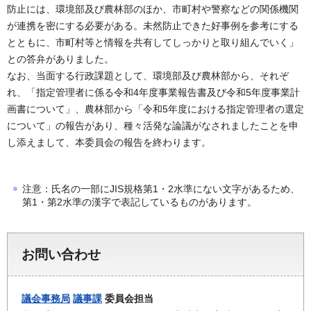
防止には、環境部及び農林部のほか、市町村や警察などの関係機関
が連携を密にする必要がある。未然防止できた好事例を参考にする
とともに、市町村等と情報を共有してしっかりと取り組んでいく」
との答弁がありました。
なお、当面する行政課題として、環境部及び農林部から、それぞ
れ、「指定管理者に係る令和4年度事業報告書及び令和5年度事業計
画書について」、農林部から「令和5年度における指定管理者の選定
について」の報告があり、種々活発な論議がなされましたことを申
し添えまして、本委員会の報告を終わります。
注意：氏名の一部にJIS規格第1・2水準にない文字があるため、
第1・第2水準の漢字で表記しているものがあります。
お問い合わせ
議会事務局
議事課
委員会担当