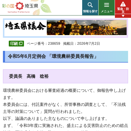
彩の国 埼玉県
緊急・防
情報を探す
メニュー
災
ページ番号：238659
掲載日：2026年7月2日
令和5年6月定例会 「環境農林委員長報告」
委員長 高橋 稔裕
環境農林委員会における審査経過の概要について、御報告申し上げ
ます。
本委員会には、付託案件がなく、所管事務の調査として、「不法残
土等の対策について」質問が行われました。
以下、論議のありました主なものについて申し上げます。
まず、「令和3年度に実施された、盛土による災害防止のための総点