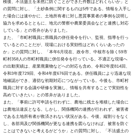
検後、不法盛土を未然に防ぐことができた件数はどれくらいか」と
の質問に対し、「土砂条例に関するものは5件である。情報を入手し
た場合には速やかに、土地所有者に対し悪質事業者の事例を説明し
協力を求めるとともに、地元の警察や農業委員会などと連携し対応
している」との答弁がありました。
また、「市町村職員に県職員の併任発令を行い、監視、指導を行っ
ているとのことだが、現場における実効性はどれくらいあったの
か」との質問に対し、「本年6月現在、政令市、中核市を除く59市
町村358人の市町村職員に併任発令を行っている。不適正な現場へ
の出動実績は、産業廃棄物などへの対応も含め、令和2年度814回、
令和3年度729回、令和4年度676回である。併任職員により迅速な現
地確認ができ、適切な初期対応につながっている。今後も、市町村
職員に対する会議や研修を実施し、情報を共有することで実効性を
高めていきたい」との答弁がありました。
また、「事前に許可申請を行わずに、農地に残土を堆積した場合に
は農地法違反となる。しかし、関係機関の連携が行われず、被害者
である土地所有者が救済されない状況がある。今後、縦割りをなく
し、各部局及び関係機関が更なる連携を図らなければ、被害を防ぐ
ことはできないと考えるがどうか」との質問に対し、「不法盛土の