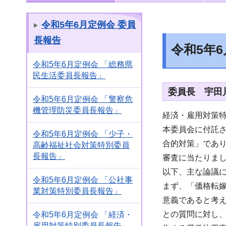
令和5年6月定例会 委員
長報告
令和5年
令和5年6月定例会 「総務県
民生活委員長報告」
委員長 宇田
令和5年6月定例会 「警察危
機管理防災委員長報告」
経済・雇用対策
本委員会に付託
令和5年6月定例会 「少子・
合的対策」であ
高齢福祉社会対策特別委員
長報告」
審査に当たりま
以下、主な論議
令和5年6月定例会 「公社事
まず、「価格転
業対策特別委員長報告」
意義であると考
との質問に対し
令和5年6月定例会 「経済・
雇用対策特別委員長報告」