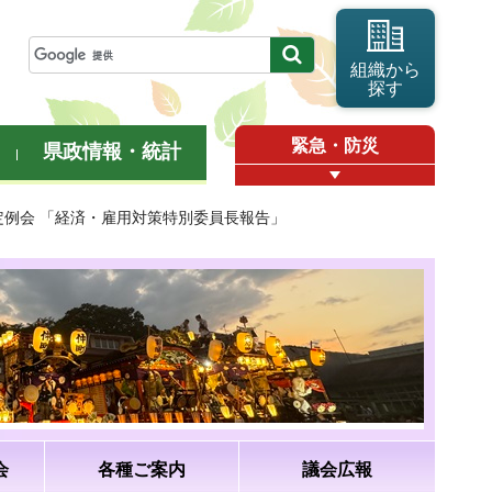
組織から
探す
緊急・防災
県政情報・統計
月定例会 「経済・雇用対策特別委員長報告」
会
各種ご案内
議会広報