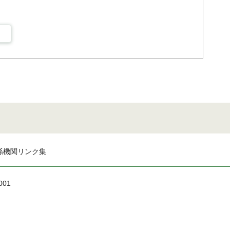
係機関リンク集
001