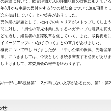
事の調達において、総合評価方式の評価項目の対象に加えてい
本年8月から申請の受付をする3つの補助金について加点項目と
拡充を検討していく」との答弁がありました。
育児休業の課題として、社内でのキャリアがストップしてしま
質問に対し、「男性の育児休業に対するネガティブな意識を変
などを通じ、経営者の意識改革を促していく。また、取得促進
のイメージアップにつなげていく」との答弁がありました。
の概要について申し上げましたが、「中小企業の振興、先端産
対策」につきましては、今後とも引き続き審査する必要があり
申し上げまして、本委員会の報告を終わります。
名の一部にJIS規格第1・2水準にない文字があるため、第1・
わせ