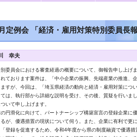
6月定例会 「経済・雇用対策特別委員長
川 幸夫
特別委員会における審査経過の概要について、御報告申し上げ
されております案件は、「中小企業の振興、先端産業の推進、
りますが、今回は、「埼玉県経済の動向と経済・雇用対策につ
しては、執行部から詳細な説明を受け、その後、質疑を行いま
について申し上げます。
嫁の円滑化に向けて、パートナーシップ構築宣言の登録企業に
えるが、優遇措置の現状について伺う。また、企業に有利で更
、「登録を促進するため、令和4年度から県の制度融資で優遇措