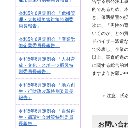
告する県発注工
的であるため、
令和5年6月定例会 「危機管
き、優遇措置の
理・大規模災害対策特別委
次に、「男性の
員長報告」
いくのか」との
令和5年6月定例会 「産業労
ドバイザー派遣
働企業委員長報告」
で公表し、企業
以上、審査経過
令和5年6月定例会 「人材育
に関する総合的
成・文化・スポーツ振興特
別委員長報告」
ますようお願い
令和5年6月定例会 「地方創
生・行財政改革特別委員長
注意：氏
報告」
令和5年6月定例会 「自然再
生・循環社会対策特別委員
お問い合
長報告」