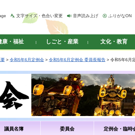
age
文字サイズ・色合い変更
音声読み上げ
ふりがなON
健康・福祉
しごと・産業
文化・教育
概要
>
令和5年6月定例会
>
令和5年6月定例会 委員長報告
> 令和5年6
議員名簿
委員会
定例会・臨時