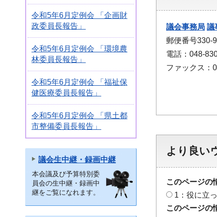
令和5年6月定例会 「企画財
政委員長報告」
議会事務局
議
郵便番号330
令和5年6月定例会 「環境農
電話：048-830
林委員長報告」
ファックス：048
令和5年6月定例会 「福祉保
健医療委員長報告」
令和5年6月定例会 「県土都
市整備委員長報告」
より良い
議会生中継・録画中継
本会議及び予算特別委
このページの
員会の生中継・録画中
継をご覧になれます。
1：役に立
このページの