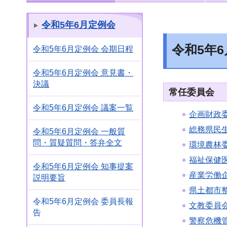
令和5年6月定例会
令和5年
令和5年6月定例会 会期日程
令和5年6月定例会 意見書・
決議
常任委員会
令和5年6月定例会 議案一覧
企画財政
総務県民
令和5年6月定例会 一般質
問・質疑質問・答弁全文
環境農林
福祉保健
令和5年6月定例会 知事提案
産業労働
説明要旨
県土都市
令和5年6月定例会 委員長報
文教委員
告
警察危機