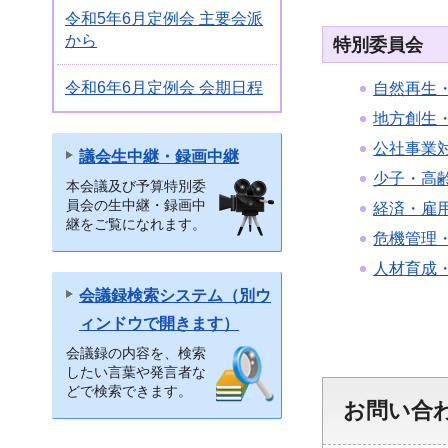
令和5年6月定例会 主要会派
から
特別委員会
令和6年6月定例会 会期日程
自然再生
地方創生
公社事業
議会生中継・録画中継
少子・高
本会議及び予算特別委
員会の生中継・録画中
経済・雇
継をご覧になれます。
危機管理
人材育成
会議録検索システム（別ウ
ィンドウで開きます）
会議録の内容を、検索
したい言葉や発言者な
どで検索できます。
お問い合