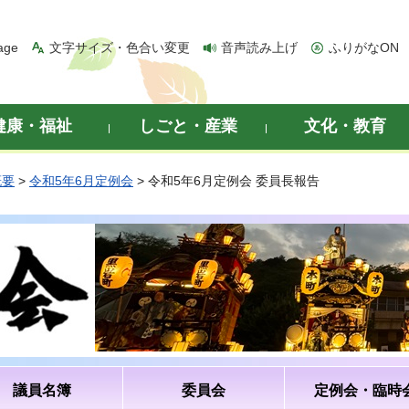
age
文字サイズ・色合い変更
音声読み上げ
ふりがなON
健康・福祉
しごと・産業
文化・教育
概要
>
令和5年6月定例会
> 令和5年6月定例会 委員長報告
議員名簿
委員会
定例会・臨時