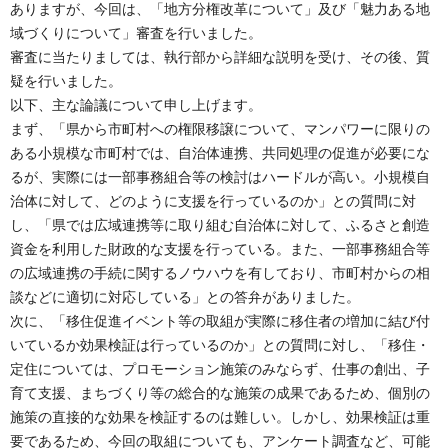
ありますが、今回は、「地方分権改革について」及び「魅力ある地
域づくりについて」審査を行いました。
審査に当たりましては、執行部から詳細な説明を受け、その後、質
疑を行いました。
以下、主な論議について申し上げます。
まず、「県から市町村への権限移譲について、マンパワーに限りの
ある小規模な市町村では、自治体連携、共同処理の促進が必要にな
るが、実際には一部事務組合等の検討はハードルが高い。小規模自
治体に対して、どのように支援を行っているのか」との質問に対
し、「県では広域連携等に取り組む自治体に対して、ふるさと創造
資金を利用した財政的な支援を行っている。また、一部事務組合等
の広域連携の手続に関するノウハウを有しており、市町村からの相
談などに適切に対応している」との答弁がありました。
次に、「移住促進イベント等の取組が実際に移住者の増加に結び付
いているか効果検証は行っているのか」との質問に対し、「移住・
定住については、プロモーション施策のみならず、仕事の創出、子
育て支援、まちづくり等の総合的な施策の成果であるため、個別の
施策の直接的な効果を検証するのは難しい。しかし、効果検証は重
要であるため、今回の取組についても、アンケート調査など、可能