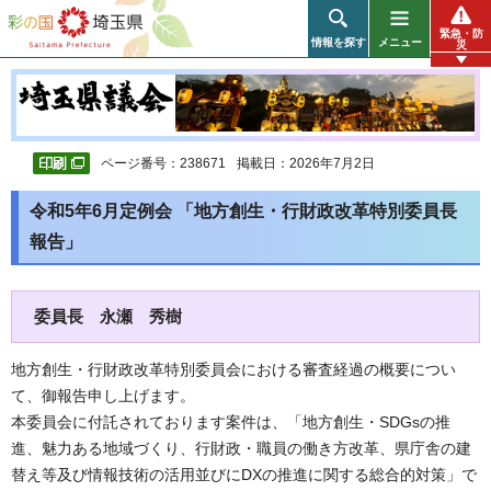
彩の国 埼玉県
緊急・防
情報を探す
メニュー
災
ページ番号：238671
掲載日：2026年7月2日
令和5年6月定例会 「地方創生・行財政改革特別委員長
報告」
委員長 永瀬 秀樹
地方創生・行財政改革特別委員会における審査経過の概要につい
て、御報告申し上げます。
本委員会に付託されております案件は、「地方創生・SDGsの推
進、魅力ある地域づくり、行財政・職員の働き方改革、県庁舎の建
替え等及び情報技術の活用並びにDXの推進に関する総合的対策」で