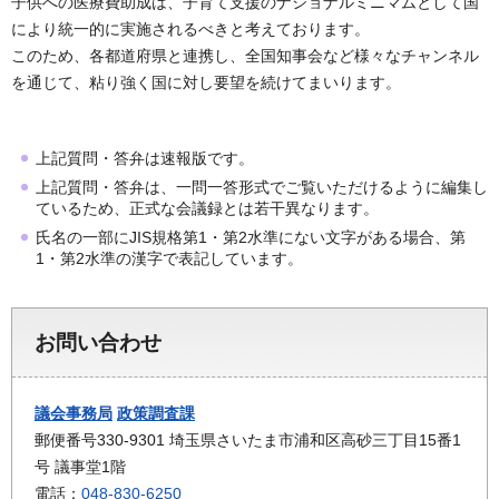
子供への医療費助成は、子育て支援のナショナルミニマムとして国
により統一的に実施されるべきと考えております。
このため、各都道府県と連携し、全国知事会など様々なチャンネル
を通じて、粘り強く国に対し要望を続けてまいります。
上記質問・答弁は速報版です。
上記質問・答弁は、一問一答形式でご覧いただけるように編集し
ているため、正式な会議録とは若干異なります。
氏名の一部にJIS規格第1・第2水準にない文字がある場合、第
1・第2水準の漢字で表記しています。
お問い合わせ
議会事務局
政策調査課
郵便番号330-9301 埼玉県さいたま市浦和区高砂三丁目15番1
号 議事堂1階
電話：
048-830-6250