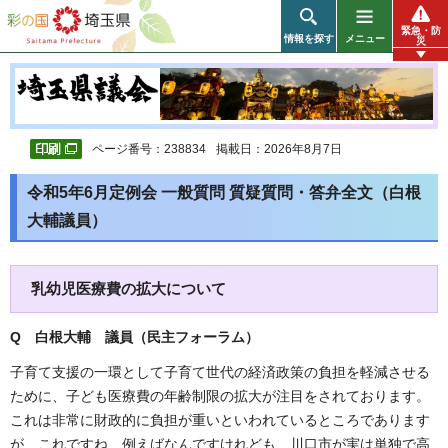
彩の国 埼玉県
緊急・防
情報を探す
メニュー
災
ページ番号：238834
掲載日：2026年8月7日
令和5年6月定例会 一般質問 質疑質問・答弁全文（白根
大輔議員）
乳幼児医療費の拡大について
Q 白根大輔 議員（民主フォーラム）
子育て支援の一環として子育て世代の経済政策の負担を軽減させる
ために、子ども医療費の年齢制限の拡大が注目をされております。
これは非常に財政的に負担が重いといわれているところであります
が、これですね、例えばなんですけれども、川口市が実は単独で高