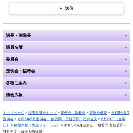
送信
議長・副議長
議員名簿
委員会
定例会・臨時会
各種ご案内
議会広報
トップページ
>
埼玉県議会トップ
>
定例会・臨時会
>
定例会概要
>
令和5年6月
定例会
>
令和5年6月定例会 一般質問・質疑質問・答弁全文
>
6月23日（金曜
日）
>
白根大輔（民主フォーラム）
> 令和5年6月定例会 一般質問 質疑質問・
答弁全文（白根大輔議員）