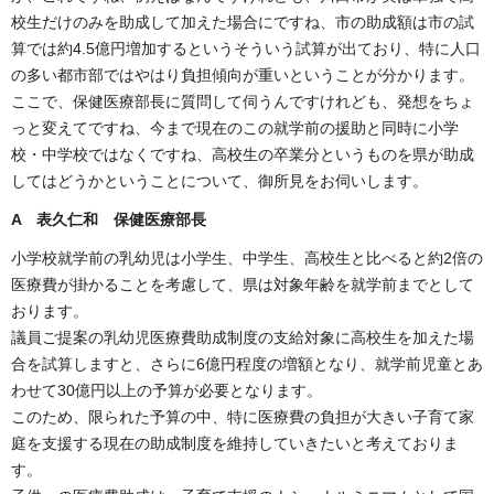
校生だけのみを助成して加えた場合にですね、市の助成額は市の試
算では約4.5億円増加するというそういう試算が出ており、特に人口
の多い都市部ではやはり負担傾向が重いということが分かります。
ここで、保健医療部長に質問して伺うんですけれども、発想をちょ
っと変えてですね、今まで現在のこの就学前の援助と同時に小学
校・中学校ではなくですね、高校生の卒業分というものを県が助成
してはどうかということについて、御所見をお伺いします。
A 表久仁和 保健医療部長
小学校就学前の乳幼児は小学生、中学生、高校生と比べると約2倍の
医療費が掛かることを考慮して、県は対象年齢を就学前までとして
おります。
議員ご提案の乳幼児医療費助成制度の支給対象に高校生を加えた場
合を試算しますと、さらに6億円程度の増額となり、就学前児童とあ
わせて30億円以上の予算が必要となります。
このため、限られた予算の中、特に医療費の負担が大きい子育て家
庭を支援する現在の助成制度を維持していきたいと考えておりま
す。