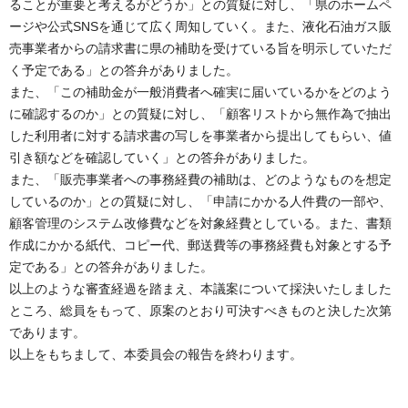
ることが重要と考えるがどうか」との質疑に対し、「県のホームペ
ージや公式SNSを通じて広く周知していく。また、液化石油ガス販
売事業者からの請求書に県の補助を受けている旨を明示していただ
く予定である」との答弁がありました。
また、「この補助金が一般消費者へ確実に届いているかをどのよう
に確認するのか」との質疑に対し、「顧客リストから無作為で抽出
した利用者に対する請求書の写しを事業者から提出してもらい、値
引き額などを確認していく」との答弁がありました。
また、「販売事業者への事務経費の補助は、どのようなものを想定
しているのか」との質疑に対し、「申請にかかる人件費の一部や、
顧客管理のシステム改修費などを対象経費としている。また、書類
作成にかかる紙代、コピー代、郵送費等の事務経費も対象とする予
定である」との答弁がありました。
以上のような審査経過を踏まえ、本議案について採決いたしました
ところ、総員をもって、原案のとおり可決すべきものと決した次第
であります。
以上をもちまして、本委員会の報告を終わります。