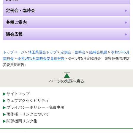
定例会・臨時会
各種ご案内
議会広報
トップページ
>
埼玉県議会トップ
>
定例会・臨時会
>
臨時会概要
>
令和5年5月
臨時会
>
令和5年5月臨時会委員長報告
> 令和5年5月定臨時会「警察危機管理防
災委員長報告」
ページの先頭へ戻る
サイトマップ
ウェブアクセシビリティ
プライバシーポリシー・免責事項
著作権・リンクについて
関係機関リンク集