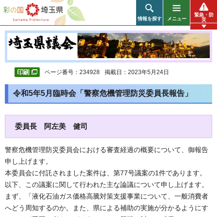
彩の国 埼玉県
緊急・防
情報を探す
メニュー
災
ページ番号：234928
掲載日：2023年5月24日
令和5年5月臨時会「警察危機管理防災委員長報告」
委員長 阿左美 健司
警察危機管理防災委員会における審査経過の概要について、御報告
申し上げます。
本委員会に付託されました案件は、第77号議案の1件であります。
以下、この議案に関して行われた主な論議について申し上げます。
まず、「液化石油ガス価格高騰対策支援事業について、一般消費者
へどう周知するのか。また、県による補助の実施が分かるようにす