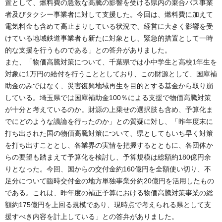
置として、燃料費の急激な高騰の影響を受ける県内の乗合バス事業
者及びタクシー事業者に対して支援した。今回は、燃料費に加えて
電気料金も含めて高止まりしている状況で、経営に大きく影響を受
けている地域鉄道事業者も新たに対象とし、緊急的措置として一時
的な支援を行うものである」との答弁がありました。
また、「物価高騰対策について、千葉県では小中学生と高校1年生を
対象に1万円の給付を行うこととしており、この財源として、国庫補
助金のみではなく、災害復興地域再生を目的とする基金から取り崩
している。埼玉県では国庫補助金100％による支援で物価高騰対策
が十分と考えているのか。財源の上乗せの選択肢も含め、予算化ま
でにどのような議論を行ったのか」との質疑に対し、「昨年度末に
打ち出された国の物価高騰対策について、県としてもいち早く対策
を打ち出すこととし、各業界の実情を把握するとともに、各団体か
らの要望も踏まえて予算化を検討し、予算規模は総額約180億円余
りとなった。今回、国からの交付金約160億円を全額使い切り、不
足分について臨時交付金の地方単独事業分約20億円を活用したもの
である。これは、昨年度の補正予算における物価高騰対策事業の総
額約175億円を上回る規模であり、現時点で考えられる県として支
援すべき内容を計上している」との答弁がありました。