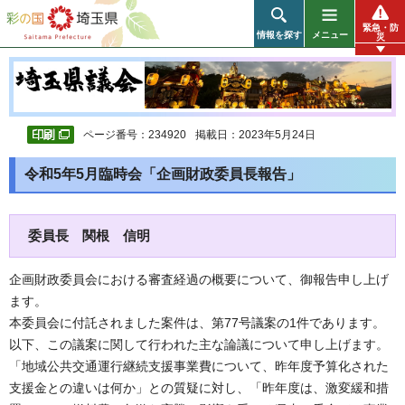
彩の国 埼玉県
緊急・防
情報を探す
メニュー
災
ページ番号：234920
掲載日：2023年5月24日
令和5年5月臨時会「企画財政委員長報告」
委員長 関根 信明
企画財政委員会における審査経過の概要について、御報告申し上げ
ます。
本委員会に付託されました案件は、第77号議案の1件であります。
以下、この議案に関して行われた主な論議について申し上げます。
「地域公共交通運行継続支援事業費について、昨年度予算化された
支援金との違いは何か」との質疑に対し、「昨年度は、激変緩和措