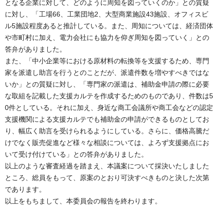
となる企業に対して、どのように周知を図っていくのか」との質疑
に対し、「工場66、工業団地2、大型商業施設43施設、オフィスビ
ル5施設程度あると推計している。また、周知については、経済団体
や市町村に加え、電力会社にも協力を仰ぎ周知を図っていく」との
答弁がありました。
また、「中小企業等における原材料の転換等を支援するため、専門
家を派遣し助言を行うとのことだが、派遣件数を増やすべきではな
いか」との質疑に対し、「専門家の派遣は、補助金申請の際に必要
な取組を記載した支援カルテを作成するためのものであり、件数は5
0件としている。それに加え、身近な商工会議所や商工会などの認定
支援機関による支援カルテでも補助金の申請ができるものとしてお
り、幅広く助言を受けられるようにしている。さらに、価格高騰だ
けでなく販売促進など様々な相談については、よろず支援拠点にお
いて受け付けている」との答弁がありました。
以上のような審査経過を踏まえ、本議案について採決いたしました
ところ、総員をもって、原案のとおり可決すべきものと決した次第
であります。
以上をもちまして、本委員会の報告を終わります。