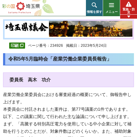
彩の国 埼玉県
緊急・防
情報を探す
メニュー
災
ページ番号：234926
掲載日：2023年5月24日
令和5年5月臨時会「産業労働企業委員長報告」
委員長 高木 功介
産業労働企業委員会における審査経過の概要について、御報告申し
上げます。
本委員会に付託されました案件は、第77号議案の1件であります。
以下、この議案に関して行われた主な論議について申し上げます。
まず、「高騰する特別高圧電力を使用している中小企業に対して補
助を行うとのことだが、対象件数はどのくらいか。また、補助対象