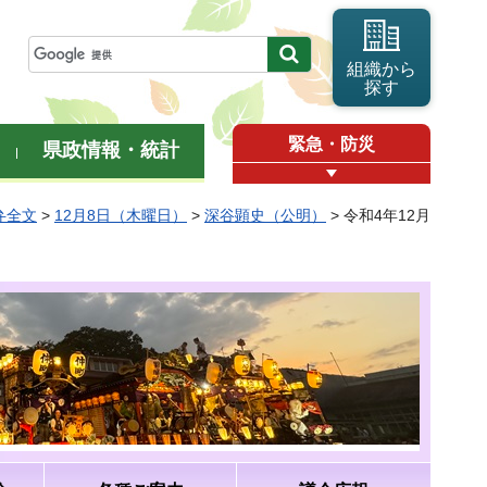
組織から
探す
緊急・防災
県政情報・統計
弁全文
>
12月8日（木曜日）
>
深谷顕史（公明）
> 令和4年12月