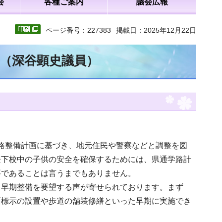
会
各種ご案内
議会広報
ページ番号：227383
掲載日：2025年12月22日
文（深谷顕史議員）
通学路整備計画に基づき、地元住民や警察などと調整を図
登下校中の子供の安全を確保するためには、県通学路計
要であることは言うまでもありません。
ら早期整備を要望する声が寄せられております。まず
面標示の設置や歩道の舗装修繕といった早期に実施でき