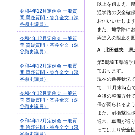
以上を踏まえ、
令和4年12月定例会 一般質
通学路の安全確
問 質疑質問・答弁全文（深
お伺いいたしま
谷顕史議員）
また、通学路に
両進入の阻止を
令和4年12月定例会 一般質
問 質疑質問・答弁全文（深
A 北田健夫 県
谷顕史議員）
第5期埼玉県通学
令和4年12月定例会 一般質
ております。
問 質疑質問・答弁全文（深
谷顕史議員）
現在の進捗状況
て、11月末時点
令和4年12月定例会 一般質
今後の整備方針
問 質疑質問・答弁全文（深
保が図られるよ
谷顕史議員）
また、耐衝撃性
令和4年12月定例会 一般質
通常、車両が通り
問 質疑質問・答弁全文（深
ってはより安全
谷顕史議員）