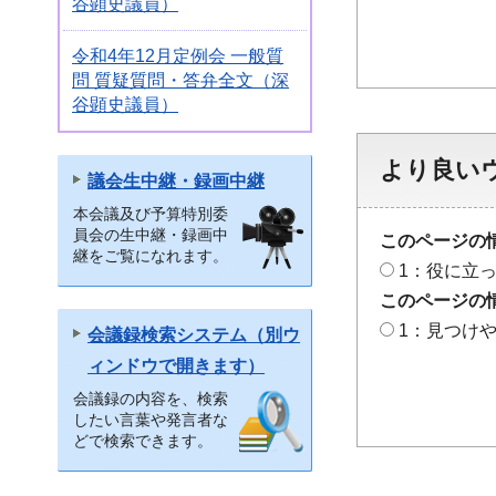
谷顕史議員）
令和4年12月定例会 一般質
問 質疑質問・答弁全文（深
谷顕史議員）
より良い
議会生中継・録画中継
本会議及び予算特別委
員会の生中継・録画中
このページの
継をご覧になれます。
1：役に立
このページの
1：見つけ
会議録検索システム（別ウ
ィンドウで開きます）
会議録の内容を、検索
したい言葉や発言者な
どで検索できます。