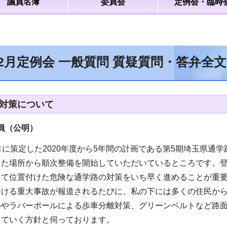
議員名簿
委員会
定例会・臨時
12月定例会 一般質問 質疑質問・答弁全
対策について
員（公明）
月に策定した2020年度から5年間の計画である第5期埼玉県
した場所から順次整備を開始していただいているところです。
して位置付けた危険な通学路の対策をいち早く進めることが重
おける重大事故が報道されるたびに、私の下には多くの住民か
ルやラバーポールによる歩車分離対策、グリーンベルトなど路
っていく方針と伺っております。