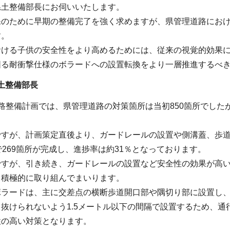
県土整備部長にお伺いいたします。
保のために早期の整備完了を強く求めますが、県管理道路にお
す。
おける子供の安全性をより高めるためには、従来の視覚的効果
図る耐衝撃仕様のボラードへの設置転換をより一層推進するべ
土整備部長
路整備計画では、県管理道路の対策箇所は当初850箇所でした
ですが、計画策定直後より、ガードレールの設置や側溝蓋、歩
で269箇所が完成し、進捗率は約31％となっております。
ですが、引き続き、ガードレールの設置など安全性の効果が高
う積極的に取り組んでまいります。
ボラードは、主に交差点の横断歩道開口部や隅切り部に設置し
抜けられないよう1.5メートル以下の間隔で設置するため、
性の高い対策となります。