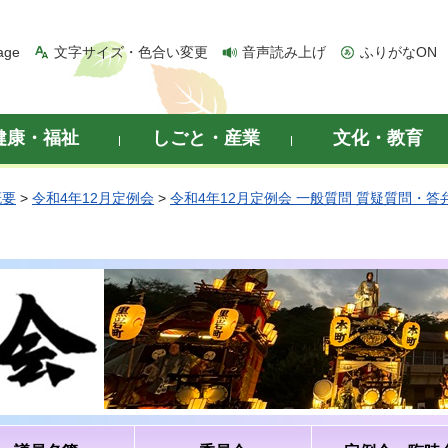
age
文字サイズ・色合い変更
音声読み上げ
ふりがなON
健康・福祉
しごと・産業
文化・教育
概要
>
令和4年12月定例会
>
令和4年12月定例会 一般質問 質疑質問・答