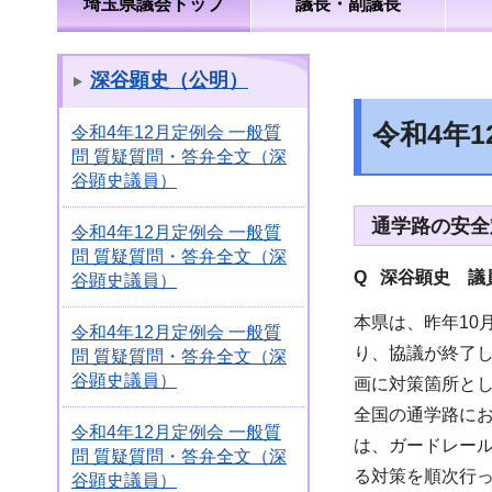
埼玉県議会トップ
議長・副議長
深谷顕史（公明）
令和4年
令和4年12月定例会 一般質
問 質疑質問・答弁全文（深
谷顕史議員）
通学路の安全
令和4年12月定例会 一般質
問 質疑質問・答弁全文（深
Q 深谷顕史 議
谷顕史議員）
本県は、昨年10
令和4年12月定例会 一般質
り、協議が終了
問 質疑質問・答弁全文（深
谷顕史議員）
画に対策箇所と
全国の通学路に
令和4年12月定例会 一般質
は、ガードレー
問 質疑質問・答弁全文（深
る対策を順次行
谷顕史議員）