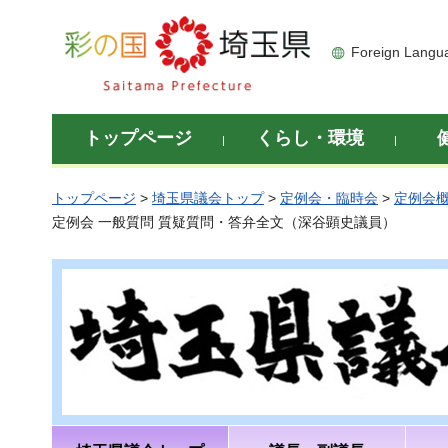
彩の国 埼玉県
Foreign Langu
トップページ
くらし・環境
トップページ
>
埼玉県議会トップ
>
定例会・臨時会
>
定例会
定例会 一般質問 質疑質問・答弁全文（深谷顕史議員）