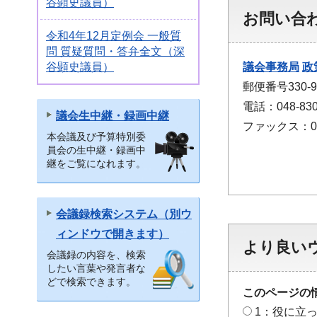
谷顕史議員）
お問い合
令和4年12月定例会 一般質
問 質疑質問・答弁全文（深
議会事務局
政
谷顕史議員）
郵便番号330
電話：048-830
議会生中継・録画中継
ファックス：048
本会議及び予算特別委
員会の生中継・録画中
継をご覧になれます。
会議録検索システム（別ウ
ィンドウで開きます）
より良い
会議録の内容を、検索
したい言葉や発言者な
どで検索できます。
このページの
1：役に立