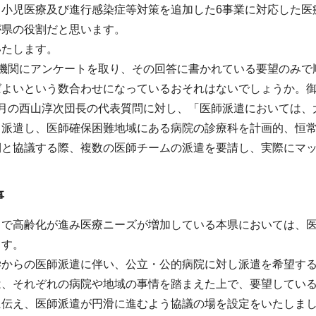
、小児医療及び進行感染症等対策を追加した6事業に対応した医
が県の役割だと思います。
いたします。
療機関にアンケートを取り、その回答に書かれている要望のみで
ばよいという数合わせになっているおそれはないでしょうか。
2月の西山淳次団長の代表質問に対し、「医師派遣においては、
て派遣し、医師確保困難地域にある病院の診療科を計画的、恒
側と協議する際、複数の医師チームの派遣を要請し、実際にマ
事
ドで高齢化が進み医療ニーズが増加している本県においては、
ます。
学からの医師派遣に伴い、公立・公的病院に対し派遣を希望す
は、それぞれの病院や地域の事情を踏まえた上で、要望してい
に伝え、医師派遣が円滑に進むよう協議の場を設定をいたしま