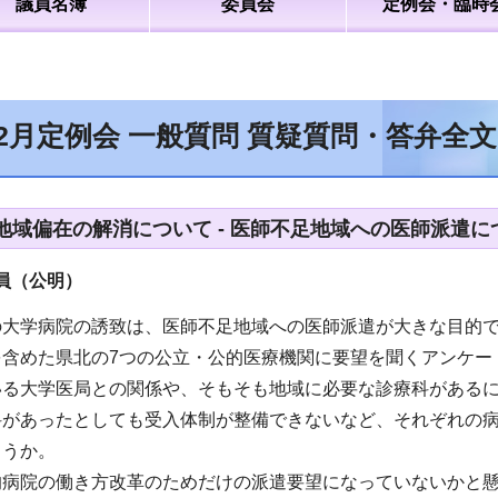
議員名簿
委員会
定例会・臨時
12月定例会 一般質問 質疑質問・答弁全
地域偏在の解消について - 医師不足地域への医師派遣に
員（公明）
の大学病院の誘致は、医師不足地域への医師派遣が大きな目的
を含めた県北の7つの公立・公的医療機関に要望を聞くアンケー
いる大学医局との関係や、そもそも地域に必要な診療科がある
科があったとしても受入体制が整備できないなど、それぞれの
ょうか。
的病院の働き方改革のためだけの派遣要望になっていないかと