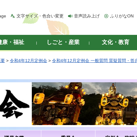
age
文字サイズ・色合い変更
音声読み上げ
ふりがなON
健康・福祉
しごと・産業
文化・教育
概要
>
令和4年12月定例会
>
令和4年12月定例会 一般質問 質疑質問・答