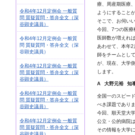
療、周産期医療
令和4年12月定例会 一般質
ようにすること
問 質疑質問・答弁全文（深
そこで、お伺い
谷顕史議員）
今回、7つの医
医師数が増えれ
令和4年12月定例会 一般質
問 質疑質問・答弁全文（深
あわせて、本年
谷顕史議員）
師をチームとし
が、現在、大学
令和4年12月定例会 一般質
します。
問 質疑質問・答弁全文（深
谷顕史議員）
A 大野元裕 知
令和4年12月定例会 一般質
全国一のスピー
問 質疑質問・答弁全文（深
べき課題であり
谷顕史議員）
今回、順天堂大
令和4年12月定例会 一般質
公立・公的病院
問 質疑質問・答弁全文（深
その情報を大学
谷顕史議員）