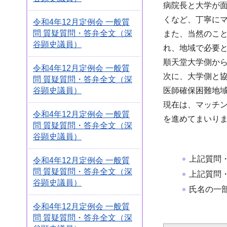
病院長と大学が
くなど、丁寧に
令和4年12月定例会 一般質
問 質疑質問・答弁全文（深
また、当然のこ
谷顕史議員）
れ、地域で必要
順天堂大学側か
令和4年12月定例会 一般質
次に、大学側と
問 質疑質問・答弁全文（深
谷顕史議員）
医師確保困難地
現在は、マッチ
令和4年12月定例会 一般質
を進めてまいり
問 質疑質問・答弁全文（深
谷顕史議員）
上記質問
令和4年12月定例会 一般質
問 質疑質問・答弁全文（深
上記質問
谷顕史議員）
氏名の一
令和4年12月定例会 一般質
問 質疑質問・答弁全文（深