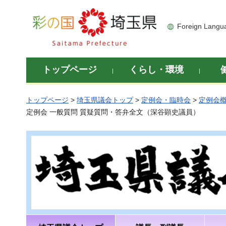
彩の国 埼玉県
Foreign Langu
トップページ
くらし・環境
トップページ
>
埼玉県議会トップ
>
定例会・臨時会
>
定例会
定例会 一般質問 質疑質問・答弁全文（深谷顕史議員）