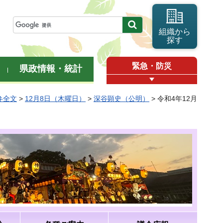
組織から
探す
緊急・防災
県政情報・統計
弁全文
>
12月8日（木曜日）
>
深谷顕史（公明）
> 令和4年12月