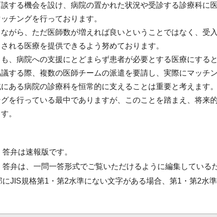
面談する機会を設け、病院の置かれた状況や受診する診療科に
マッチングを行っております。
とながら、ただ医師数が増えれば良いということではなく、受
とされる医療を提供できるよう努めております。
らも、病院への支援にとどまらず患者が必要とする医療にする
協議する際、複数の医師チームの派遣を要請し、実際にマッチ
域にある病院の診療科を恒常的に支えることは重要と考えます
ングを行っている最中でありますが、このことを踏まえ、将来
ます。
・答弁は速報版です。
・答弁は、一問一答形式でご覧いただけるように編集している
部にJIS規格第1・第2水準にない文字がある場合、第1・第2