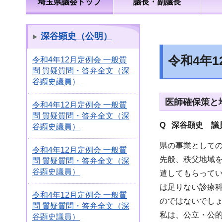
埼玉県議会トップ
議長・副議長
深谷顕史（公明）
令和4年
令和4年12月定例会 一般質
問 質疑質問・答弁全文（深
谷顕史議員）
医師確保策と
令和4年12月定例会 一般質
問 質疑質問・答弁全文（深
Q 深谷顕史 議
谷顕史議員）
県の事業として
令和4年12月定例会 一般質
先般、秩父地域
問 質疑質問・答弁全文（深
谷顕史議員）
遣してもらって
は足りない診療
令和4年12月定例会 一般質
のではないでし
問 質疑質問・答弁全文（深
私は、公立・公
谷顕史議員）