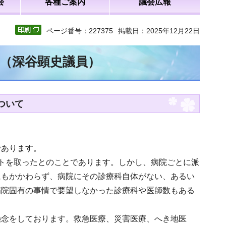
会
各種ご案内
議会広報
ページ番号：227375
掲載日：2025年12月22日
文（深谷顕史議員）
ついて
であります。
トを取ったとのことであります。しかし、病院ごとに派
にもかかわらず、病院にその診療科自体がない、あるい
病院固有の事情で要望しなかった診療科や医師数もある
懸念をしております。救急医療、災害医療、へき地医