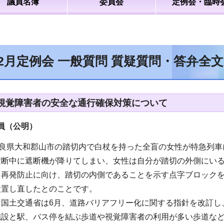
議員名簿
委員会
定例会・臨時
12月定例会 一般質問 質疑質問・答弁全
視覚障害者の安全な通行確保対策について
員（公明）
奈良県大和郡山市の踏切内で白杖を持った全盲の女性が特急列
横断中に遮断機が降りてしまい、女性は自分が踏切の外側にい
、再発防止に向け、踏切の内側であることを示す点字ブロック
設置し直したとのことです。
、国土交通省は6月、道路バリアフリー化に関する指針を改訂し
施設と駅、バス停を結ぶ歩道や視覚障害者の利用が多い歩道な