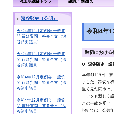
埼玉県議会トップ
議長・副議長
深谷顕史（公明）
令和4年
令和4年12月定例会 一般質
問 質疑質問・答弁全文（深
谷顕史議員）
踏切における
令和4年12月定例会 一般質
問 質疑質問・答弁全文（深
Q 深谷顕史 議
谷顕史議員）
本年4月25日、
令和4年12月定例会 一般質
ました。踏切を
問 質疑質問・答弁全文（深
谷顕史議員）
重く見た同市は
ロックも新しく
令和4年12月定例会 一般質
この事故を受け
問 質疑質問・答弁全文（深
指針では、公共
谷顕史議員）