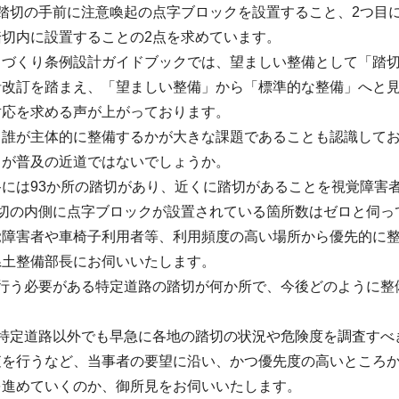
、踏切の手前に注意喚起の点字ブロックを設置すること、2つ目
切内に設置することの2点を求めています。
ちづくり条例設計ガイドブックでは、望ましい整備として「踏
針改訂を踏まえ、「望ましい整備」から「標準的な整備」へと
対応を求める声が上がっております。
、誰が主体的に整備するかが大きな課題であることも認識して
とが普及の近道ではないでしょうか。
路には93か所の踏切があり、近くに踏切があることを視覚障害
踏切の内側に点字ブロックが設置されている箇所数はゼロと伺っ
覚障害者や車椅子利用者等、利用頻度の高い場所から優先的に
県土整備部長にお伺いいたします。
を行う必要がある特定道路の踏切が何か所で、今後どのように整
、特定道路以外でも早急に各地の踏切の状況や危険度を調査すべ
査を行うなど、当事者の要望に沿い、かつ優先度の高いところ
を進めていくのか、御所見をお伺いいたします。