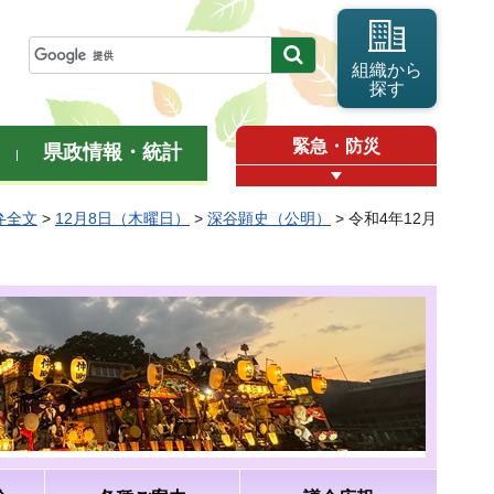
組織から
探す
緊急・防災
県政情報・統計
弁全文
>
12月8日（木曜日）
>
深谷顕史（公明）
> 令和4年12月