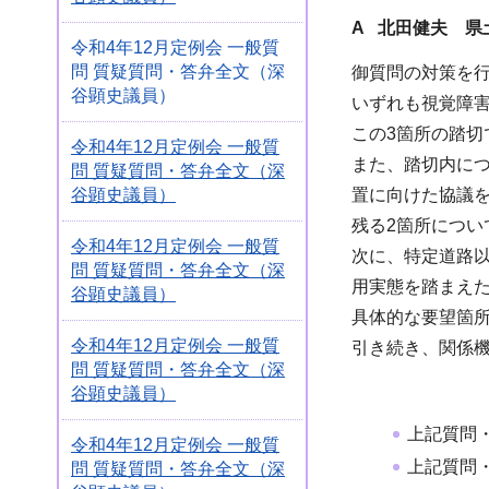
A 北田健夫 県
令和4年12月定例会 一般質
問 質疑質問・答弁全文（深
御質問の対策を行
谷顕史議員）
いずれも視覚障
この3箇所の踏
令和4年12月定例会 一般質
また、踏切内に
問 質疑質問・答弁全文（深
谷顕史議員）
置に向けた協議
残る2箇所につい
令和4年12月定例会 一般質
次に、特定道路
問 質疑質問・答弁全文（深
用実態を踏まえ
谷顕史議員）
具体的な要望箇
令和4年12月定例会 一般質
引き続き、関係
問 質疑質問・答弁全文（深
谷顕史議員）
上記質問
令和4年12月定例会 一般質
上記質問
問 質疑質問・答弁全文（深