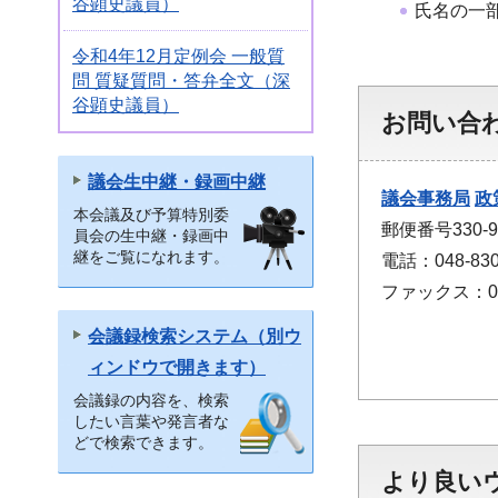
谷顕史議員）
氏名の一
令和4年12月定例会 一般質
問 質疑質問・答弁全文（深
谷顕史議員）
お問い合
議会生中継・録画中継
議会事務局
政
本会議及び予算特別委
郵便番号330
員会の生中継・録画中
継をご覧になれます。
電話：048-830
ファックス：048
会議録検索システム（別ウ
ィンドウで開きます）
会議録の内容を、検索
したい言葉や発言者な
どで検索できます。
より良い