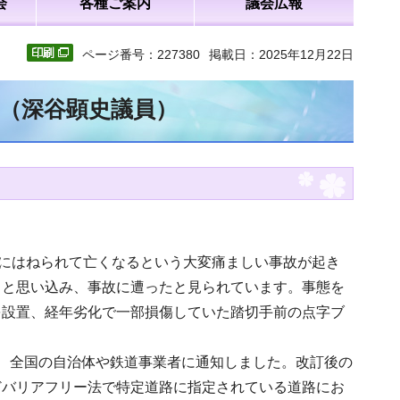
会
各種ご案内
議会広報
ページ番号：227380
掲載日：2025年12月22日
文（深谷顕史議員）
車にはねられて亡くなるという大変痛ましい事故が起き
ると思い込み、事故に遭ったと見られています。事態を
を設置、経年劣化で一部損傷していた踏切手前の点字ブ
、全国の自治体や鉄道事業者に通知しました。改訂後の
どバリアフリー法で特定道路に指定されている道路にお