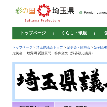
彩の国 埼玉県
Foreign Langu
トップページ
くらし・環境
トップページ
>
埼玉県議会トップ
>
定例会・臨時会
>
定例会
定例会 一般質問 質疑質問・答弁全文（深谷顕史議員）