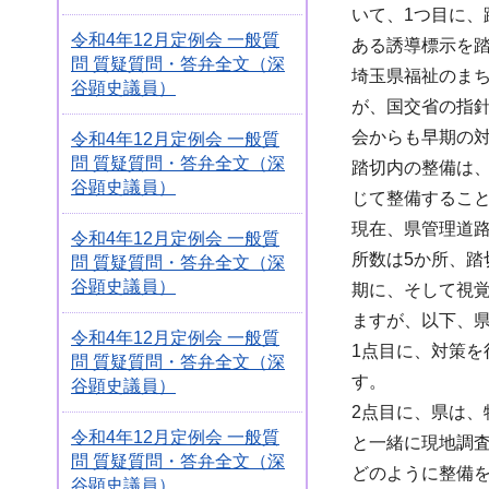
いて、1つ目に
令和4年12月定例会 一般質
ある誘導標示を踏
問 質疑質問・答弁全文（深
埼玉県福祉のま
谷顕史議員）
が、国交省の指
会からも早期の
令和4年12月定例会 一般質
問 質疑質問・答弁全文（深
踏切内の整備は
谷顕史議員）
じて整備するこ
現在、県管理道
令和4年12月定例会 一般質
所数は5か所、
問 質疑質問・答弁全文（深
谷顕史議員）
期に、そして視
ますが、以下、
令和4年12月定例会 一般質
1点目に、対策
問 質疑質問・答弁全文（深
す。
谷顕史議員）
2点目に、県は
令和4年12月定例会 一般質
と一緒に現地調
問 質疑質問・答弁全文（深
どのように整備
谷顕史議員）