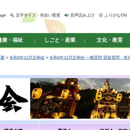
age
文字サイズ・色合い変更
音声読み上げ
ふりがなON
健康・福祉
しごと・産業
文化・教育
概要
>
令和4年12月定例会
>
令和4年12月定例会 一般質問 質疑質問・答