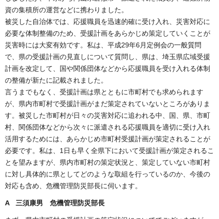
資の集積所の運営などに携わりました。
被災した自治体では、応援職員を迅速的確に受け入れ、災害対応に
必要な体制整備のため、受援計画をあらかじめ策定していくことが
災害時には大変有効です。私は、平成29年6月定例会の一般質問
で、県の受援計画の見直しについて質問し、県は、埼玉県広域受援
計画を改定して、国や関係団体などから応援職員を受け入れる体制
の整備が新たに記載されました。
言うまでもなく、受援計画は県とともに市町村でも求められます
が、県内市町村で受援計画がまだ策定されていないところがありま
す。被災した市町村が日々の災害対応に追われる中、国、県、市町
村、関係団体などから次々に派遣される応援職員を適切に受け入れ
活用するためには、あらかじめ市町村受援計画が策定されることが
必要です。私は、1日も早く全県下において受援計画が策定されるこ
とを望みますが、県内市町村の策定状況と、策定していない市町村
に対し具体的に県としてどのような取組を行っているのか、今後の
対応も含め、危機管理防災部長に伺います。
A 三須康男 危機管理防災部長