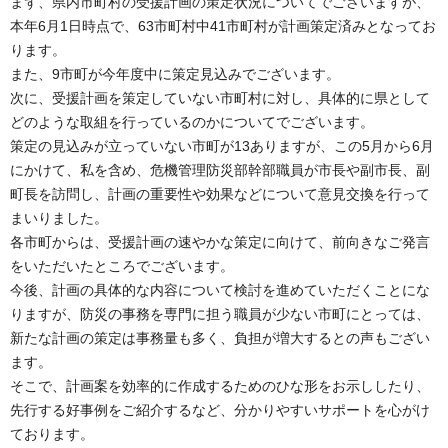
まず、県内市町村の受援計画の策定状況についてでございますが、
本年6月1日時点で、63市町村中41市町村が計画策定済みとなってお
ります。
また、9市町が今年度中に策定見込みでございます。
次に、受援計画を策定していない市町村に対し、具体的に県として
どのような取組を行っているのかについてでございます。
策定の見込みが立っていない市町が13ありますが、この5月から6月
にかけて、私を含め、危機管理防災部幹部職員が市長や副市長、副
町長を訪問し、計画の重要性や効果などについて意見交換を行って
まいりました。
各市町からは、受援計画の速やかな策定に向けて、前向きなご発言
をいただいたところでございます。
今後、計画の具体的な内容について検討を進めていただくことにな
りますが、防災の事務を専門に担う職員が少ない市町にとっては、
新たな計画の策定は事務量も多く、負担が増大するとの声もござい
ます。
そこで、計画案を効率的に作成するためのひな形をお示ししたり、
先行する好事例をご紹介するなど、分かりやすいサポートを心がけ
ております。