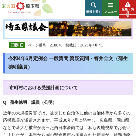
彩の国 埼玉県
緊急・防
情報を探す
メニュー
災
ページ番号：218678
掲載日：2025年7月7日
令和4年6月定例会 一般質問 質疑質問・答弁全文（蒲生
徳明議員）
市町村における受援計画について
Q 蒲生徳明 議員（公明）
近年の大規模災害では、被災した自治体に他の自治体等から多くの
応援職員が派遣されます。平成30年7月に発生し、広島県、岡山県
などで甚大な被害があった西日本豪雨では、私も現地視察でお会い
しましたが、本県から岡山県倉敷市へ派遣された職員が、避難所物