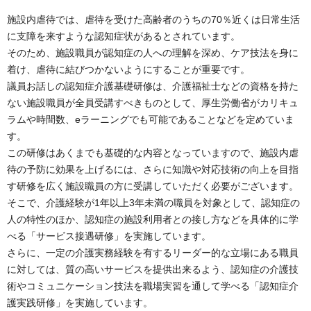
施設内虐待では、虐待を受けた高齢者のうちの70％近くは日常生活
に支障を来すような認知症状があるとされています。
そのため、施設職員が認知症の人への理解を深め、ケア技法を身に
着け、虐待に結びつかないようにすることが重要です。
議員お話しの認知症介護基礎研修は、介護福祉士などの資格を持た
ない施設職員が全員受講すべきものとして、厚生労働省がカリキュ
ラムや時間数、eラーニングでも可能であることなどを定めていま
す。
この研修はあくまでも基礎的な内容となっていますので、施設内虐
待の予防に効果を上げるには、さらに知識や対応技術の向上を目指
す研修を広く施設職員の方に受講していただく必要がございます。
そこで、介護経験が1年以上3年未満の職員を対象として、認知症の
人の特性のほか、認知症の施設利用者との接し方などを具体的に学
べる「サービス接遇研修」を実施しています。
さらに、一定の介護実務経験を有するリーダー的な立場にある職員
に対しては、質の高いサービスを提供出来るよう、認知症の介護技
術やコミュニケーション技法を職場実習を通して学べる「認知症介
護実践研修」を実施しています。