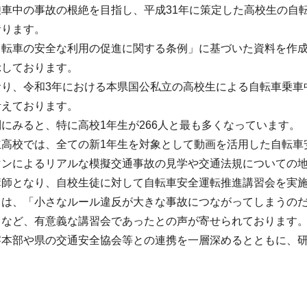
乗車中の事故の根絶を目指し、平成31年に策定した高校生の自
おります。
自転車の安全な利用の促進に関する条例」に基づいた資料を作
示しております。
り、令和3年における本県国公私立の高校生による自転車乗車
考えております。
にみると、特に高校1年生が266人と最も多くなっています。
立高校では、全ての新1年生を対象として動画を活用した自転車
マンによるリアルな模擬交通事故の見学や交通法規についての
講師となり、自校生徒に対して自転車安全運転推進講習会を実
らは、「小さなルール違反が大きな事故につながってしまうの
」など、有意義な講習会であったとの声が寄せられております
察本部や県の交通安全協会等との連携を一層深めるとともに、
。