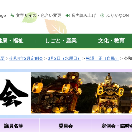
age
文字サイズ・色合い変更
音声読み上げ
ふりがなON
健康・福祉
しごと・産業
文化・教育
概要
>
令和4年2月定例会
>
3月2日（水曜日）
>
松澤 正（自民）
> 令
議員名簿
委員会
定例会・臨時