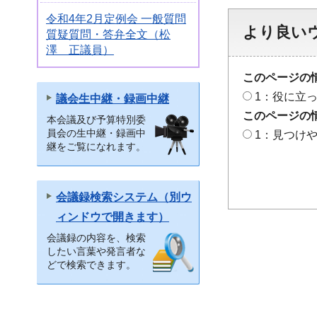
令和4年2月定例会 一般質問
より良い
質疑質問・答弁全文（松
澤 正議員）
このページの
1：役に立
議会生中継・録画中継
このページの
本会議及び予算特別委
員会の生中継・録画中
1：見つけ
継をご覧になれます。
会議録検索システム（別ウ
ィンドウで開きます）
会議録の内容を、検索
したい言葉や発言者な
どで検索できます。