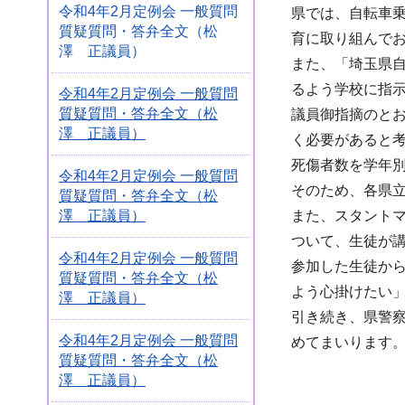
令和4年2月定例会 一般質問
県では、自転車
質疑質問・答弁全文（松
育に取り組んで
澤 正議員）
また、「埼玉県
るよう学校に指
令和4年2月定例会 一般質問
質疑質問・答弁全文（松
議員御指摘のとお
澤 正議員）
く必要があると
死傷者数を学年別
令和4年2月定例会 一般質問
そのため、各県
質疑質問・答弁全文（松
澤 正議員）
また、スタント
ついて、生徒が
令和4年2月定例会 一般質問
参加した生徒か
質疑質問・答弁全文（松
よう心掛けたい
澤 正議員）
引き続き、県警
令和4年2月定例会 一般質問
めてまいります
質疑質問・答弁全文（松
澤 正議員）