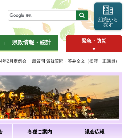
組織から
探す
緊急・防災
県政情報・統計
和4年2月定例会 一般質問 質疑質問・答弁全文（松澤 正議員）
会
各種ご案内
議会広報