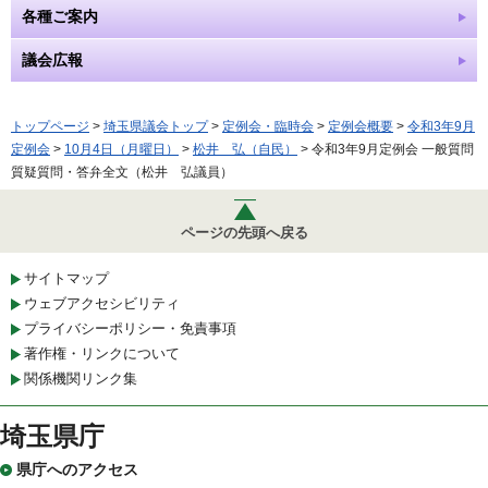
各種ご案内
議会広報
トップページ
>
埼玉県議会トップ
>
定例会・臨時会
>
定例会概要
>
令和3年9月
定例会
>
10月4日（月曜日）
>
松井 弘（自民）
> 令和3年9月定例会 一般質問
質疑質問・答弁全文（松井 弘議員）
ページの先頭へ戻る
サイトマップ
ウェブアクセシビリティ
プライバシーポリシー・免責事項
著作権・リンクについて
関係機関リンク集
埼玉県庁
県庁へのアクセス