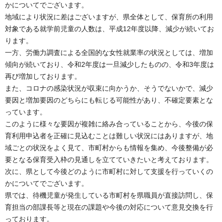
かについてでございます。
地域により状況に差はございますが、県全体として、保育所の利用
対象である就学前児童の人数は、平成12年度以降、減少が続いてお
ります。
一方、労働力調査による全国的な女性就業率の状況としては、増加
傾向が続いており、令和2年度は一旦減少したものの、令和3年度は
再び増加しております。
また、コロナの感染状況が収束に向かうか、そうでないかで、減少
要因と増加要因のどちらにも転じる可能性があり、不確定要素とな
っています。
このように様々な要因が複雑に絡み合っていることから、今後の保
育利用申込者を正確に見込むことは難しい状況にはありますが、地
域ごとの状況をよく見て、市町村からも情報を集め、今後整備が必
要となる保育受入枠の見通しを立てていきたいと考えております。
次に、県として今後どのように市町村に対して支援を行っていくの
かについてでございます。
県では、待機児童が発生している市町村を県職員が直接訪問し、保
育担当の部課長等と現在の課題や今後の対応について意見交換を行
っております。