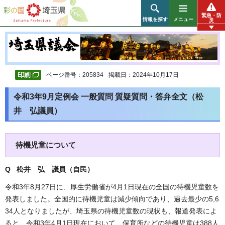
彩の国 埼玉県
緊急・防
情報を探す
メニュー
災
ページ番号：205834
掲載日：2024年10月17日
令和3年9月定例会 一般質問 質疑質問・答弁全文（松
井 弘議員）
待機児童について
Q 松井 弘 議員（自民）
令和3年8月27日に、厚生労働省が4月1日現在の全国の待機児童数を
発表しました。全国的に待機児童は減少傾向であり、過去最少の5,6
34人となりましたが、埼玉県の待機児童数の現状も、報道発表によ
ると、令和3年4月1日現在において、保育所などの待機児童は388人