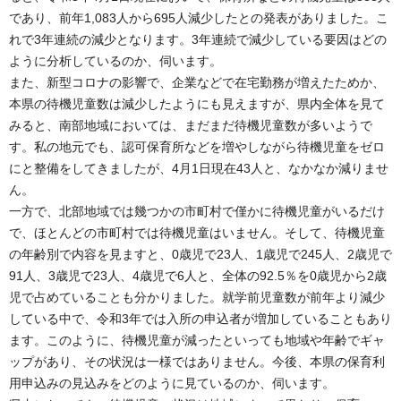
であり、前年1,083人から695人減少したとの発表がありました。こ
れで3年連続の減少となります。3年連続で減少している要因はどの
ように分析しているのか、伺います。
また、新型コロナの影響で、企業などで在宅勤務が増えたためか、
本県の待機児童数は減少したようにも見えますが、県内全体を見て
みると、南部地域においては、まだまだ待機児童数が多いようで
す。私の地元でも、認可保育所などを増やしながら待機児童をゼロ
にと整備をしてきましたが、4月1日現在43人と、なかなか減りませ
ん。
一方で、北部地域では幾つかの市町村で僅かに待機児童がいるだけ
で、ほとんどの市町村では待機児童はいません。そして、待機児童
の年齢別で内容を見ますと、0歳児で23人、1歳児で245人、2歳児で
91人、3歳児で23人、4歳児で6人と、全体の92.5％を0歳児から2歳
児で占めていることも分かりました。就学前児童数が前年より減少
している中で、令和3年では入所の申込者が増加していることもあり
ます。このように、待機児童が減ったといっても地域や年齢でギャ
ップがあり、その状況は一様ではありません。今後、本県の保育利
用申込みの見込みをどのように見ているのか、伺います。