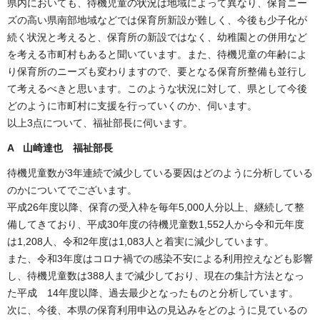
県内においても、待機児童の状況は地域によって異なり、保育ニー
ズの高い県南部地域などでは保育所新設が難しく、今後も少子化が
続く状況と考えると、保育所の新設ではなく、幼稚園との併用など
を考える市町村もあると聞いています。また、待機児童の年齢によ
り保育所のニーズも変わりますので、要となる保育所整備も並行し
て考えるべきと思います。このような状況に対して、県として今後
どのように市町村に支援を行っていくのか、伺います。
以上3点について、福祉部長に伺います。
A 山崎達也 福祉部長
待機児童数が3年連続で減少している要因はどのように分析している
のかについてでございます。
平成26年度以降、保育の受入枠を毎年5,000人分以上、継続して整
備してきており、平成30年度の待機児童数1,552人から令和元年度
は1,208人、令和2年度は1,083人と着実に減少しています。
また、令和3年度はコロナ禍での感染不安による利用控えなども影響
し、待機児童数は388人まで減少しており、現在の集計方法となっ
た平成 14年度以降、過去最少となったものと分析しています。
次に、今後、本県の保育利用申込の見込みをどのように見ているの