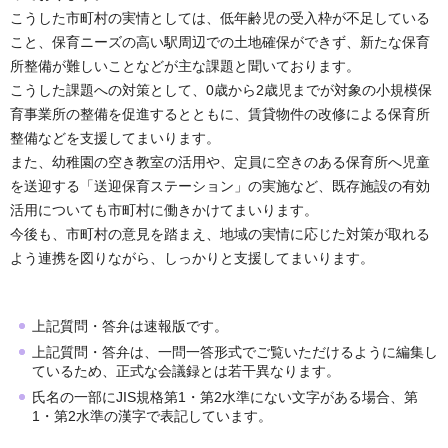
こうした市町村の実情としては、低年齢児の受入枠が不足している
こと、保育ニーズの高い駅周辺での土地確保ができず、新たな保育
所整備が難しいことなどが主な課題と聞いております。
こうした課題への対策として、0歳から2歳児までが対象の小規模保
育事業所の整備を促進するとともに、賃貸物件の改修による保育所
整備などを支援してまいります。
また、幼稚園の空き教室の活用や、定員に空きのある保育所へ児童
を送迎する「送迎保育ステーション」の実施など、既存施設の有効
活用についても市町村に働きかけてまいります。
今後も、市町村の意見を踏まえ、地域の実情に応じた対策が取れる
よう連携を図りながら、しっかりと支援してまいります。
上記質問・答弁は速報版です。
上記質問・答弁は、一問一答形式でご覧いただけるように編集し
ているため、正式な会議録とは若干異なります。
氏名の一部にJIS規格第1・第2水準にない文字がある場合、第
1・第2水準の漢字で表記しています。