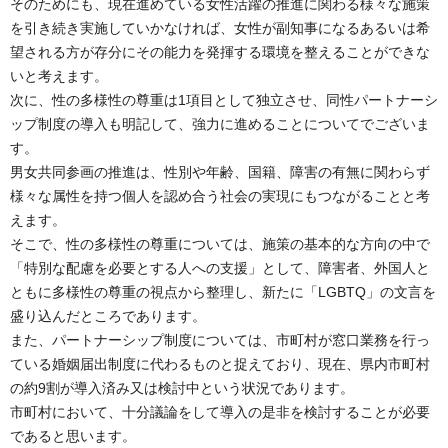
そのためにも、現在進めている女性活躍の推進に関わる様々な施策
を引き続き実施していかなければ、女性が副知事になるあるいは希
望される方が存分にその能力を発揮する環境を整えることができな
いと考えます。
次に、性の多様性の尊重は1項目として独立させ、同性パートナーシ
ップ制度の導入も明記して、強力に進めることについてでございま
す。
男女共同参画の推進は、性別や年齢、国籍、障害の有無に関わらず
様々な属性を持つ個人を認め合う社会の実現にもつながることと考
えます。
そこで、性の多様性の尊重については、施策の基本的な方向の中で
「特別な配慮を必要とする人への支援」として、障害者、外国人と
ともに多様性の尊重の視点から整理し、新たに「LGBTQ」の文言を
盛り込んだところであります。
また、パートナーシップ制度については、市町村が窓口業務を行っ
ている婚姻届出制度に代わるものと捉えており、現在、県内市町村
の約9割が導入済み又は検討中という状況であります。
市町村において、十分議論をして導入の是非を検討することが必要
であると思います。