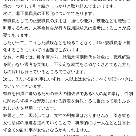
策の一つとして引き続きしっかりと取り組んでまいります。
次に、非正規職員の正規化についてであります。
県職員としての正規職員の採用は、適性や能力、技能などを厳密に
判定するため、人事委員会が行う採用試験又は選考によることが必
要であります。
したがって、こうした試験などを経ることなく、非正規職員を正規
化することについては困難でございます。
なお、本県では、昨年度から、就職氷河期世代を対象に、職務経験
を問わない選考を実施し、不安定な就労を余儀なくされてきた方た
ちの採用も行っているところでございます。
次に、3人いる副知事にいずれ一人以上は女性とすべく明記すべきに
ついてでございます。
県政を円滑に進めるための最大の補佐役である3人の副知事は、性別
に関わらず様々な県政における課題を解決するに当たって最もふさ
わしい方を登用しています。
結果として、現時点では、女性の副知事はおりませんが、引き続き
女性活躍の推進を進めていくことで、将来的には一人などとは言わ
ず全ての副知事が女性となるかもしれません。