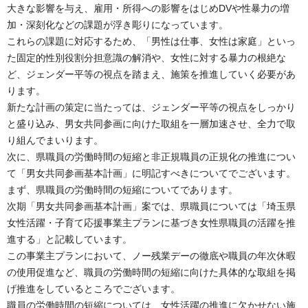
大きな影響を与え、雇用・所得への影響をはじめDVや性暴力の増
加・深刻化などの課題が浮き彫りになっています。
これらの課題に対応するため、「男性は仕事、女性は家庭」といっ
た固定的性別役割分担意識の解消や、女性に対する暴力の根絶な
ど、ジェンダー平等の視点を踏まえ、施策を推進していく必要があ
ります。
新たな計画の策定に当たっては、ジェンダー平等の視点をしっかり
と盛り込み、男女共同参画に向けた取組を一層加速させ、全力で取
り組んでまいります。
次に、県職員の労働時間の短縮と非正規職員の正規化の推進につい
て「男女共同参画基本計画」に明記すべきについてでございます。
まず、県職員の労働時間の短縮についてであります。
次期「男女共同参画基本計画」案では、県職員については「埼玉県
女性活躍・子育て応援事業主プランに基づき女性県職員の活躍を推
進する」と記載しています。
この事業主プランにおいて、ノー残業デーの徹底や職員の年次休暇
の使用促進など、職員の労働時間の短縮に向けた具体的な取組を掲
げ推進をしているところでございます。
職員の労働時間の短縮については、女性活躍の推進に欠かせない施