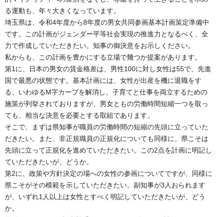
る運動も、年々大きくなっています。
埼玉県は、令和4年度から8年度の男女共同参画基本計画策定準備中
です。この計画がジェンダー平等社会実現の推進力となるべく、全
力で作成していただきたい。知事の御決意をお示しください。
私からも、この計画を豊かにする立場で幾つか提案があります。
第1に、日本の男女の賃金格差は、男性100に対し女性は55で、先進
国で最悪の状態です。基本計画には、女性が出産を機に退職をす
る、いわゆるM字カーブを解消し、子育てと仕事を両立するための
施策が列挙されておりますが、男女ともの労働時間短縮一つを取っ
ても、相当な決意を必要とする取組であります。
そこで、まずは県知事が職員の労働時間の短縮の先頭に立っていた
だきたい。また、非正規職員の正規化についても同様に、県こそは
先頭に立って正規化を進めていただきたい。この2点を計画に明記し
ていただきたいが、どうか。
第2に、政策や方針決定の場への女性の参画についてですが、同様に
県こそがその模範を示していただきたい。副知事が3人おられます
が、いずれ1人以上は女性とすべく明記していただきたいが、どう
か。