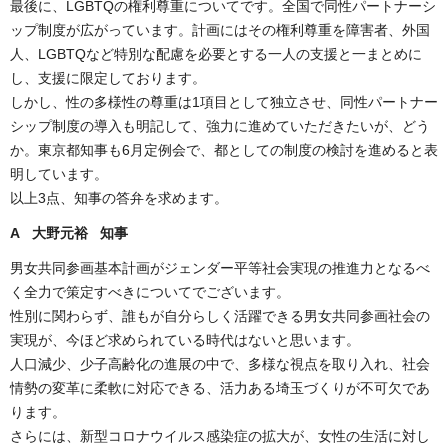
最後に、LGBTQの権利尊重についてです。全国で同性パートナーシ
ップ制度が広がっています。計画にはその権利尊重を障害者、外国
人、LGBTQなど特別な配慮を必要とする一人の支援と一まとめに
し、支援に限定しております。
しかし、性の多様性の尊重は1項目として独立させ、同性パートナー
シップ制度の導入も明記して、強力に進めていただきたいが、どう
か。東京都知事も6月定例会で、都としての制度の検討を進めると表
明しています。
以上3点、知事の答弁を求めます。
A 大野元裕 知事
男女共同参画基本計画がジェンダー平等社会実現の推進力となるべ
く全力で策定すべきについてでございます。
性別に関わらず、誰もが自分らしく活躍できる男女共同参画社会の
実現が、今ほど求められている時代はないと思います。
人口減少、少子高齢化の進展の中で、多様な視点を取り入れ、社会
情勢の変革に柔軟に対応できる、活力ある埼玉づくりが不可欠であ
ります。
さらには、新型コロナウイルス感染症の拡大が、女性の生活に対し