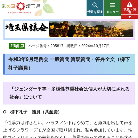
彩の国 埼玉県
緊急・防
情報を探す
メニュー
災
ページ番号：205817
掲載日：2024年10月17日
令和3年9月定例会 一般質問 質疑質問・答弁全文（柳下
礼子議員）
「ジェンダー平等・多様性尊重社会は個人が大切にされる
社会」について
Q 柳下礼子 議員（共産党）
「性暴力は許さない。ハラスメントはやめて」と勇気を出して声を
上げるフラワーデモが全国で取り組まれ、私も参加しています。性
的マイノリティへの差別をなくし、尊厳を持って生きることを求め