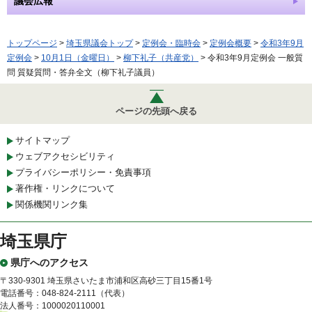
議会広報
トップページ
>
埼玉県議会トップ
>
定例会・臨時会
>
定例会概要
>
令和3年9月
定例会
>
10月1日（金曜日）
>
柳下礼子（共産党）
> 令和3年9月定例会 一般質
問 質疑質問・答弁全文（柳下礼子議員）
ページの先頭へ戻る
サイトマップ
ウェブアクセシビリティ
プライバシーポリシー・免責事項
著作権・リンクについて
関係機関リンク集
埼玉県庁
県庁へのアクセス
〒330-9301 埼玉県さいたま市浦和区高砂三丁目15番1号
電話番号：048-824-2111（代表）
法人番号：1000020110001