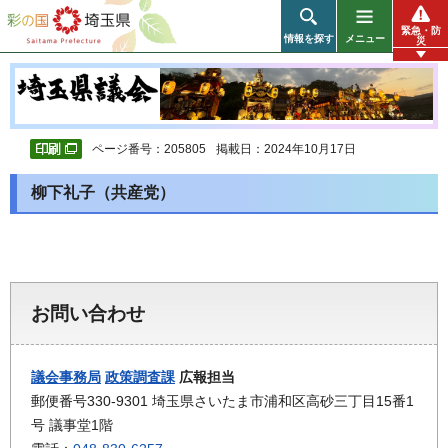
彩の国 埼玉県
緊急・防
情報を探す
メニュー
災
ページ番号：205805
掲載日：2024年10月17日
柳下礼子（共産党）
お問い合わせ
議会事務局
政策調査課
広報担当
郵便番号330-9301 埼玉県さいたま市浦和区高砂三丁目15番1
号 議事堂1階