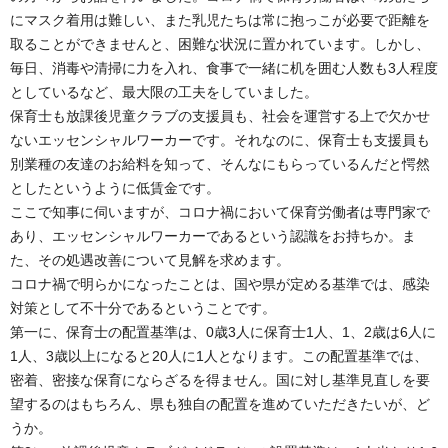
にマスク着用は難しい、また乳児たちは常に抱っこが必要で距離を
取ることができませんと、困難な状況に置かれています。しかし、
毎日、消毒や清掃に力を入れ、食事で一緒に机を囲む人数も3人程度
としているなど、最大限の工夫をしていました。
保育士も放課後児童クラブの支援員も、社会を運営する上で欠かせ
ないエッセンシャルワーカーです。それなのに、保育士も支援員も
別業種の友達のお給料を知って、そんなにもらっているんだと愕然
としたというように低賃金です。
ここで知事に伺いますが、コロナ禍において保育労働者は専門家で
あり、エッセンシャルワーカーであるという認識をお持ちか。ま
た、その処遇改善について見解を求めます。
コロナ禍で明らかになったことは、国や県が定める基準では、感染
対策として不十分であるということです。
第一に、保育士の配置基準は、0歳3人に保育士1人、1、2歳は6人に
1人、3歳以上になると20人に1人となります。この配置基準では、
密着、密接な保育にならざるを得ません。国に対し基準見直しを要
望するのはもちろん、県も独自の配置を進めていただきたいが、ど
うか。