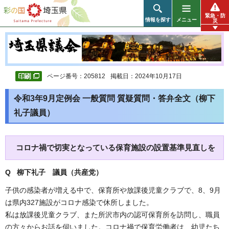
彩の国 埼玉県
緊急・防
情報を探す
メニュー
災
ページ番号：205812
掲載日：2024年10月17日
令和3年9月定例会 一般質問 質疑質問・答弁全文（柳下
礼子議員）
コロナ禍で切実となっている保育施設の設置基準見直しを
Q 柳下礼子 議員（共産党）
子供の感染者が増える中で、保育所や放課後児童クラブで、8、9月
は県内327施設がコロナ感染で休所しました。
私は放課後児童クラブ、また所沢市内の認可保育所を訪問し、職員
の方々からお話を伺いました。コロナ禍で保育労働者は、幼児たち