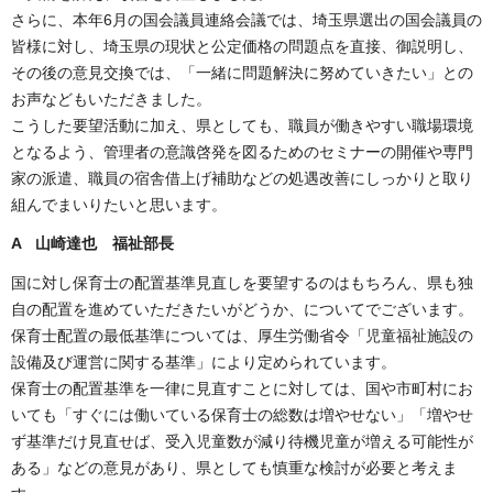
さらに、本年6月の国会議員連絡会議では、埼玉県選出の国会議員の
皆様に対し、埼玉県の現状と公定価格の問題点を直接、御説明し、
その後の意見交換では、「一緒に問題解決に努めていきたい」との
お声などもいただきました。
こうした要望活動に加え、県としても、職員が働きやすい職場環境
となるよう、管理者の意識啓発を図るためのセミナーの開催や専門
家の派遣、職員の宿舎借上げ補助などの処遇改善にしっかりと取り
組んでまいりたいと思います。
A 山崎達也 福祉部長
国に対し保育士の配置基準見直しを要望するのはもちろん、県も独
自の配置を進めていただきたいがどうか、についてでございます。
保育士配置の最低基準については、厚生労働省令「児童福祉施設の
設備及び運営に関する基準」により定められています。
保育士の配置基準を一律に見直すことに対しては、国や市町村にお
いても「すぐには働いている保育士の総数は増やせない」「増やせ
ず基準だけ見直せば、受入児童数が減り待機児童が増える可能性が
ある」などの意見があり、県としても慎重な検討が必要と考えま