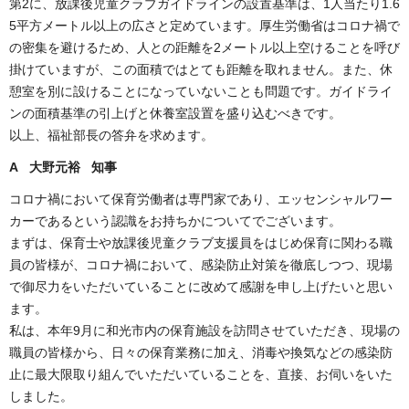
第2に、放課後児童クラブガイドラインの設置基準は、1人当たり1.6
5平方メートル以上の広さと定めています。厚生労働省はコロナ禍で
の密集を避けるため、人との距離を2メートル以上空けることを呼び
掛けていますが、この面積ではとても距離を取れません。また、休
憩室を別に設けることになっていないことも問題です。ガイドライ
ンの面積基準の引上げと休養室設置を盛り込むべきです。
以上、福祉部長の答弁を求めます。
A 大野元裕 知事
コロナ禍において保育労働者は専門家であり、エッセンシャルワー
カーであるという認識をお持ちかについてでございます。
まずは、保育士や放課後児童クラブ支援員をはじめ保育に関わる職
員の皆様が、コロナ禍において、感染防止対策を徹底しつつ、現場
で御尽力をいただいていることに改めて感謝を申し上げたいと思い
ます。
私は、本年9月に和光市内の保育施設を訪問させていただき、現場の
職員の皆様から、日々の保育業務に加え、消毒や換気などの感染防
止に最大限取り組んでいただいていることを、直接、お伺いをいた
しました。