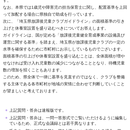
す。
なお、本県では1歳児や障害児の担当保育士に関し、配置基準を上回
って加配する場合に県独自で助成を行っています。
次に、「埼玉県放課後児童クラブガイドライン」の面積基準の引き
上げと休養室設置を盛り込むべきについてお答えします。
ガイドラインは、国が定める「放課後児童健全育成事業の設備及び
運営に関する基準」を踏まえ、埼玉県が放課後児童クラブの一定の
水準を確保するために市町村にお示ししているものでございます。
面積基準の引上げや休養室設置を盛り込むことは、全体面積が増や
せなければ受け入れ児童数の減少につながることとなり、待機児童
数の増加を招くこともあります。
このため、県全体で一律に基準を見直すのではなく、クラブを整備
する主体である各市町村が地域の実情に合わせて判断していくこと
が望ましいと考えております。
上記質問・答弁は速報版です。
上記質問・答弁は、一問一答形式でご覧いただけるように編集し
ているため、正式な会議録とは若干異なります。