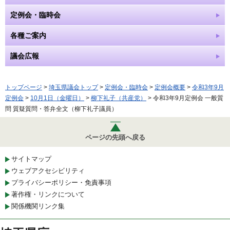
定例会・臨時会
各種ご案内
議会広報
トップページ
>
埼玉県議会トップ
>
定例会・臨時会
>
定例会概要
>
令和3年9月
定例会
>
10月1日（金曜日）
>
柳下礼子（共産党）
> 令和3年9月定例会 一般質
問 質疑質問・答弁全文（柳下礼子議員）
ページの先頭へ戻る
サイトマップ
ウェブアクセシビリティ
プライバシーポリシー・免責事項
著作権・リンクについて
関係機関リンク集