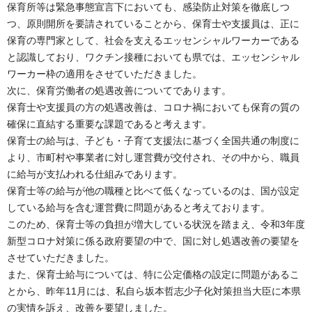
保育所等は緊急事態宣言下においても、感染防止対策を徹底しつ
つ、原則開所を要請されていることから、保育士や支援員は、正に
保育の専門家として、社会を支えるエッセンシャルワーカーである
と認識しており、ワクチン接種においても県では、エッセンシャル
ワーカー枠の適用をさせていただきました。
次に、保育労働者の処遇改善についてであります。
保育士や支援員の方の処遇改善は、コロナ禍においても保育の質の
確保に直結する重要な課題であると考えます。
保育士の給与は、子ども・子育て支援法に基づく全国共通の制度に
より、市町村や事業者に対し運営費が交付され、その中から、職員
に給与が支払われる仕組みであります。
保育士等の給与が他の職種と比べて低くなっているのは、国が設定
している給与を含む運営費に問題があると考えております。
このため、保育士等の負担が増大している状況を踏まえ、令和3年度
新型コロナ対策に係る政府要望の中で、国に対し処遇改善の要望を
させていただきました。
また、保育士給与については、特に公定価格の設定に問題があるこ
とから、昨年11月には、私自ら坂本哲志少子化対策担当大臣に本県
の実情を訴え、改善を要望しました。