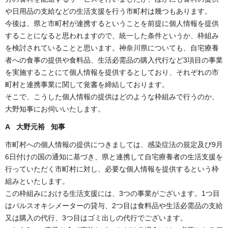
や日用品の支給などの生活支援を行う市町村は幾つもあります。
今後は、県と市町村が連携するということを前提に個人情報を提供
することになると思われますので、統一した条件というか、枠組み
を検討されていることと思います。神奈川県についても、自宅療養
者への食事の提供や食料品、生活必需品の購入代行など3項目の事業
を実施することにて個人情報を提供するとしており、それぞれの市
町村と連携事業に関して覚書を締結しております。
そこで、こうした個人情報の提供はどのような枠組みで行うのか、
大野知事にお伺いいたします。
A 大野元裕 知事
市町村への個人情報の提供につきましては、感染症法の規定及び9月
6日付けの国の通知に基づき、県と連携して自宅療養者の生活支援を
行っていただく市町村に対し、必要な個人情報を提供するという枠
組みといたします。
この枠組みにおける生活支援には、3つの事業がございます。1つ目
はパルスオキシメーターの貸与、2つ目は食料品や生活必需品の支給
又は購入の代行、3つ目はゴミ出しの代行でございます。