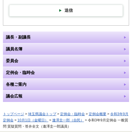
送信
議長・副議長
議員名簿
委員会
定例会・臨時会
各種ご案内
議会広報
トップページ
>
埼玉県議会トップ
>
定例会・臨時会
>
定例会概要
>
令和3年9月
定例会
>
10月1日（金曜日）
>
逢澤圭一郎（自民）
> 令和3年9月定例会 一般質
問 質疑質問・答弁全文（逢澤圭一郎議員）