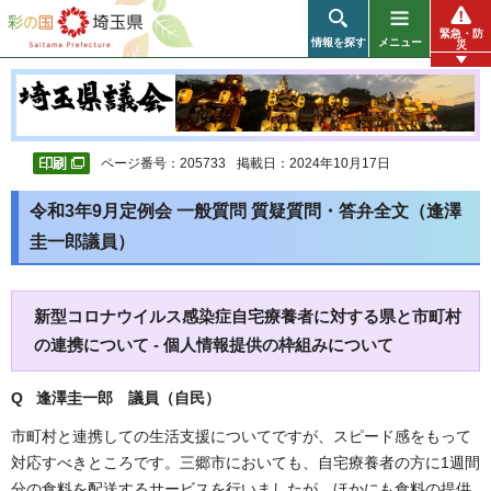
彩の国 埼玉県
緊急・防
情報を探す
メニュー
災
ページ番号：205733
掲載日：2024年10月17日
令和3年9月定例会 一般質問 質疑質問・答弁全文（逢澤
圭一郎議員）
新型コロナウイルス感染症自宅療養者に対する県と市町村
の連携について - 個人情報提供の枠組みについて
Q 逢澤圭一郎 議員（自民）
市町村と連携しての生活支援についてですが、スピード感をもって
対応すべきところです。三郷市においても、自宅療養者の方に1週間
分の食料を配送するサービスを行いましたが、ほかにも食料の提供