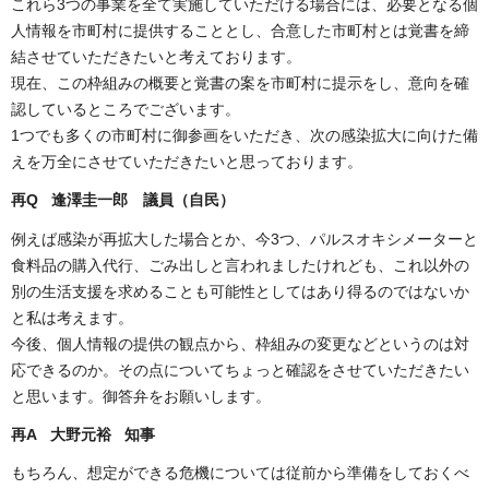
これら3つの事業を全て実施していただける場合には、必要となる個
人情報を市町村に提供することとし、合意した市町村とは覚書を締
結させていただきたいと考えております。
現在、この枠組みの概要と覚書の案を市町村に提示をし、意向を確
認しているところでございます。
1つでも多くの市町村に御参画をいただき、次の感染拡大に向けた備
えを万全にさせていただきたいと思っております。
再Q 逢澤圭一郎 議員（自民）
例えば感染が再拡大した場合とか、今3つ、パルスオキシメーターと
食料品の購入代行、ごみ出しと言われましたけれども、これ以外の
別の生活支援を求めることも可能性としてはあり得るのではないか
と私は考えます。
今後、個人情報の提供の観点から、枠組みの変更などというのは対
応できるのか。その点についてちょっと確認をさせていただきたい
と思います。御答弁をお願いします。
再A 大野元裕 知事
もちろん、想定ができる危機については従前から準備をしておくべ