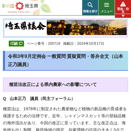
彩の国 埼玉県
緊急・防
情報を探す
メニュー
災
ページ番号：205719
掲載日：2024年10月17日
令和3年9月定例会 一般質問 質疑質問・答弁全文（山本
正乃議員）
種苗法改正による県内農家への影響について
Q 山本正乃 議員（民主フォーラム）
種苗法は、1978年に制定された農産物など植物の新品種の育成者を
保護するための法律です。近年、シャインマスカット等の登録品種
の海外流出があり、今回の改正に至っています。主な改正点は、海
外持ち出し制限、栽培地域の指定、自家増殖の許諾の大きく3点で