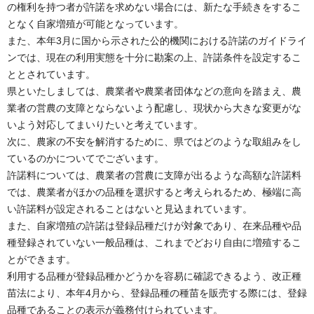
の権利を持つ者が許諾を求めない場合には、新たな手続きをするこ
となく自家増殖が可能となっています。
また、本年3月に国から示された公的機関における許諾のガイドライ
ンでは、現在の利用実態を十分に勘案の上、許諾条件を設定するこ
ととされています。
県といたしましては、農業者や農業者団体などの意向を踏まえ、農
業者の営農の支障とならないよう配慮し、現状から大きな変更がな
いよう対応してまいりたいと考えています。
次に、農家の不安を解消するために、県ではどのような取組みをし
ているのかについてでございます。
許諾料については、農業者の営農に支障が出るような高額な許諾料
では、農業者がほかの品種を選択すると考えられるため、極端に高
い許諾料が設定されることはないと見込まれています。
また、自家増殖の許諾は登録品種だけが対象であり、在来品種や品
種登録されていない一般品種は、これまでどおり自由に増殖するこ
とができます。
利用する品種が登録品種かどうかを容易に確認できるよう、改正種
苗法により、本年4月から、登録品種の種苗を販売する際には、登録
品種であることの表示が義務付けられています。