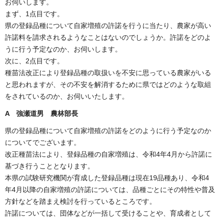
お伺いします。
まず、1点目です。
県の登録品種について自家増殖の許諾を行うに当たり、農家が高い
許諾料を請求されるようなことはないのでしょうか。許諾をどのよ
うに行う予定なのか、お伺いします。
次に、2点目です。
種苗法改正により登録品種の取扱いを不安に思っている農家がいる
と思われますが、その不安を解消するために県ではどのような取組
をされているのか、お伺いいたします。
A 強瀬道男 農林部長
県の登録品種について自家増殖の許諾をどのように行う予定なのか
についてでございます。
改正種苗法により、登録品種の自家増殖は、令和4年4月から許諾に
基づき行うこととなります。
本県の試験研究機関が育成した登録品種は現在19品種あり、令和4
年4月以降の自家増殖の許諾については、品種ごとにその特性や普及
方針などを踏まえ検討を行っているところです。
許諾については、団体などが一括して受けることや、育成者として