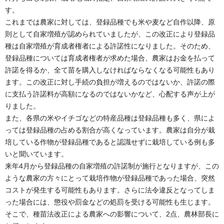
す。
これまでは農家に対しては、登録品種でも米や麦など自作以降、原
則として自家増殖が認められていましたが、この改正により登録品
種は自家増殖が育成者権者による許諾性になりました。そのため、
登録品種については育成者権者が求めた場合、農家はお金を払って
許諾を得るか、全て苗を購入しなければならなくなる可能性もあり
ます。この改正に対し手続の負担が増えるのではないか、許諾の際
に支払う許諾料が高額になるのではないかなど、心配する声が上が
りました。
また、各県の米やイチゴなどの特産品種は登録品種も多く、県によ
っては登録品種の占める割合が高くなっています。農家は自分が栽
培している作物が登録品種であると認識せずに栽培している例も多
いと聞いています。
来年4月から登録品種の自家増殖の許諾制が施行となりますが、この
ような農家の方々にとって栽培作物が登録品種であった場合、突然
コストが発生する可能性もあります。さらに法令違反となってしま
った場合には、懲役や罰金などの処罰を受ける可能性も生じます。
そこで、種苗法改正による農家への影響について、2点、農林部長に