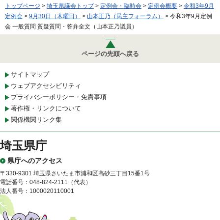
トップページ
>
埼玉県議会トップ
>
定例会・臨時会
>
定例会概要
>
令和3年9月
定例会
>
9月30日（木曜日）
>
山本正乃（民主フォーラム）
> 令和3年9月定例
会 一般質問 質疑質問・答弁全文（山本正乃議員）
ページの先頭へ戻る
サイトマップ
ウェブアクセシビリティ
プライバシーポリシー・免責事項
著作権・リンクについて
関係機関リンク集
埼玉県庁
県庁へのアクセス
〒330-9301 埼玉県さいたま市浦和区高砂三丁目15番1号
電話番号：048-824-2111（代表）
法人番号：1000020110001