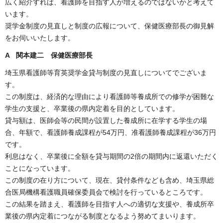
広く紹介すれば、看護師を目指す人が増えるのではないかと考えて
います。
奨学金制度の見直しと制度の広報について、保健医療部長の御見解
をお伺いいたします。
A 関本建二 保健医療部長
埼玉県看護師等育英奨学金貸与制度の見直しについてでございま
す。
この制度は、経済的な理由により看護師等養成所での修学が困難な
学生の支援と、卒業後の県内定着を目的としています。
貸与額は、医師会等の民間が設置した養成所に在学する学生の場
合、年額で、看護師養成課程が54万円、准看護師養成課程が36万円
です。
利息はなく、卒業後に全額を貸与期間の2倍の期間内に返還いただく
ことになっています。
この制度の在り方について、現在、貸付条件なども含め、埼玉県総
合医局機構看護職員確保委員会で検討を行っているところです。
この結果を踏まえ、看護師を目指す人への適切な支援や、養成所卒
業後の県内定着につながる制度となるよう努めてまいります。