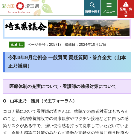
彩の国 埼玉県
緊急・防
情報を探す
メニュー
災
ページ番号：205717
掲載日：2024年10月17日
令和3年9月定例会 一般質問 質疑質問・答弁全文（山本
正乃議員）
医療体制の充実について - 看護師の確保対策について
Q 山本正乃 議員（民主フォーラム）
コロナ禍において看護師の皆さんは、病院での患者対応はもちろん
のこと、宿泊療養施設での健康観察やワクチン接種などに自らの感
染リスクがある中で、強い使命感を持って従事していただいていま
す。今後も感染症対策のみならず急激な高齢化の進展に伴う医療や