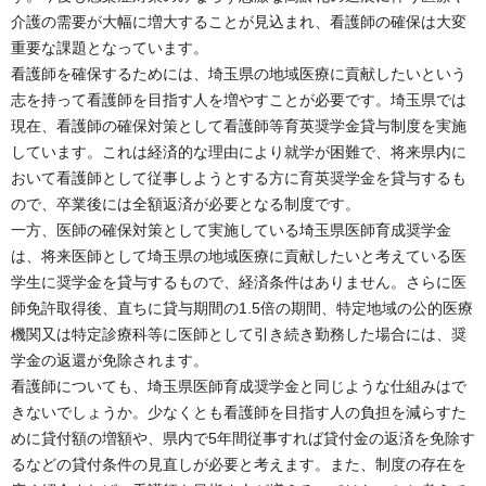
介護の需要が大幅に増大することが見込まれ、看護師の確保は大変
重要な課題となっています。
看護師を確保するためには、埼玉県の地域医療に貢献したいという
志を持って看護師を目指す人を増やすことが必要です。埼玉県では
現在、看護師の確保対策として看護師等育英奨学金貸与制度を実施
しています。これは経済的な理由により就学が困難で、将来県内に
おいて看護師として従事しようとする方に育英奨学金を貸与するも
ので、卒業後には全額返済が必要となる制度です。
一方、医師の確保対策として実施している埼玉県医師育成奨学金
は、将来医師として埼玉県の地域医療に貢献したいと考えている医
学生に奨学金を貸与するもので、経済条件はありません。さらに医
師免許取得後、直ちに貸与期間の1.5倍の期間、特定地域の公的医療
機関又は特定診療科等に医師として引き続き勤務した場合には、奨
学金の返還が免除されます。
看護師についても、埼玉県医師育成奨学金と同じような仕組みはで
きないでしょうか。少なくとも看護師を目指す人の負担を減らすた
めに貸付額の増額や、県内で5年間従事すれば貸付金の返済を免除す
るなどの貸付条件の見直しが必要と考えます。また、制度の存在を