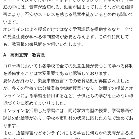
庭の中には、音声が途切れる、動画が固まってしまうなどの通信障
害により、不安やストレスを感じる児童生徒がいるとの声も聞いて
います。
オンラインによる授業だけではなく学習課題を提供するなど、全て
の児童生徒が学べる体制整備が必要と考えます。この件に関して
も、教育長の御見解をお伺いいたします。
A 高田直芳 教育長
コロナ禍においても各学校で全ての児童生徒が安心して学べる体制
を整備することは大変重要であると認識しております。
夏休みが終わり、緊急事態宣言下での教育活動が再開されました
が、多くの学校では分散登校や短縮授業となり、対面での授業とオ
ンラインによる学習を併用するなど、子供たちの学びを止めない環
境づくりに努めてまいりました。
オンラインを活用した学習には、同時双方向型の授業、学習動画や
課題の配信等があり、学校や市町村の状況に応じた方法で進めてお
ります。
また、通信障害などオンラインによる学習に何らかの支障がある児