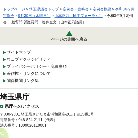
トップページ
>
埼玉県議会トップ
>
定例会・臨時会
>
定例会概要
>
令和3年9月
定例会
>
9月30日（木曜日）
>
山本正乃（民主フォーラム）
> 令和3年9月定例
会 一般質問 質疑質問・答弁全文（山本正乃議員）
ページの先頭へ戻る
サイトマップ
ウェブアクセシビリティ
プライバシーポリシー・免責事項
著作権・リンクについて
関係機関リンク集
埼玉県庁
県庁へのアクセス
〒330-9301 埼玉県さいたま市浦和区高砂三丁目15番1号
電話番号：048-824-2111（代表）
法人番号：1000020110001