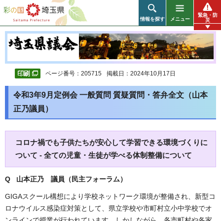
彩の国 埼玉県
緊急・防
情報を探す
メニュー
災
ページ番号：205715
掲載日：2024年10月17日
令和3年9月定例会 一般質問 質疑質問・答弁全文（山本
正乃議員）
コロナ禍でも子供たちが安心して学習できる環境づくりに
ついて - 全ての児童・生徒が学べる体制整備について
Q 山本正乃 議員（民主フォーラム）
GIGAスクール構想により学校ネットワーク環境が整備され、新型コ
ロナウイルス感染症対策として、県立学校や市町村立小中学校でオ
ンラインで授業が行われています。しかしながら、各市町村や各家