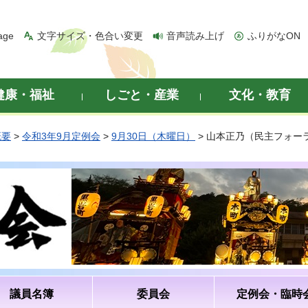
age
文字サイズ・色合い変更
音声読み上げ
ふりがなON
健康・福祉
しごと・産業
文化・教育
概要
>
令和3年9月定例会
>
9月30日（木曜日）
> 山本正乃（民主フォー
議員名簿
委員会
定例会・臨時