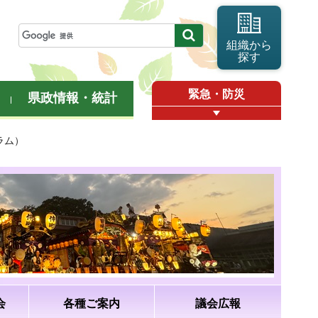
組織から
探す
緊急・防災
県政情報・統計
ラム）
会
各種ご案内
議会広報