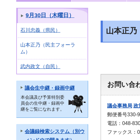
9月30日（木曜日）
山本正乃
石川忠義（県民）
山本正乃（民主フォーラ
ム）
武内政文（自民）
お問い合
議会生中継・録画中継
本会議及び予算特別委
員会の生中継・録画中
議会事務局
政
継をご覧になれます。
郵便番号330
電話：048-830
会議録検索システム（別ウ
ファックス：048