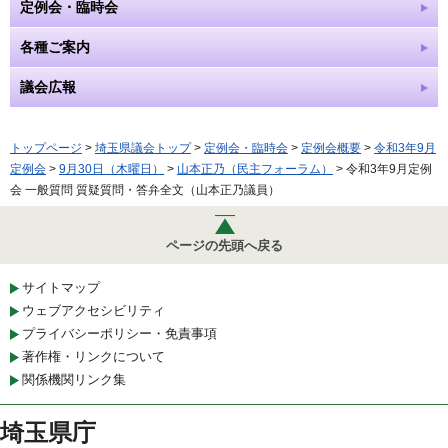
定例会・臨時会
各種ご案内
議会広報
トップページ
>
埼玉県議会トップ
>
定例会・臨時会
>
定例会概要
>
令和3年9月
定例会
>
9月30日（木曜日）
>
山本正乃（民主フォーラム）
> 令和3年9月定例
会 一般質問 質疑質問・答弁全文（山本正乃議員）
ページの先頭へ戻る
サイトマップ
ウェブアクセシビリティ
プライバシーポリシー・免責事項
著作権・リンクについて
関係機関リンク集
埼玉県庁