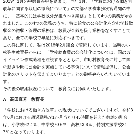
2019年1月の中教審答申を踏まえ、同年3月、「学校における働き方
改革に関する取組の徹底について」の文部科学省事務次官通知の中
に、「基本的には学校以外が担うべき業務」として4つの業務が示さ
れました。この4つの業務のうち、特に給食の公会計化を含む学校徴
収金の徴収・管理の業務は、教員が金銭を扱う業務をなくすことで
あり、全ての学校で早急に対応すべきです。
この件に関して、私は2018年2月議会で質問しています。当時の小
松弥生教育長からは、「学校給食費の公会計化については、国のガ
イドライン作成過程を注視するとともに、市町村教育長に対して国
の動きや既に公会計を実施している事例について情報提供し、公会
計化のメリットを伝えてまいります」との御答弁をいただいていま
す。
その後の取組状況について、教育長にお伺いいたします。
A 高田直芳 教育長
「学校における働き方改革」の現状についてでございますが、令和3
年6月における超過勤務が1か月当たり45時間を超えた教諭の割合
は、小学校62.4％、中学校70.6％、高校43.8％、特別支援学校24.
7％となっております。