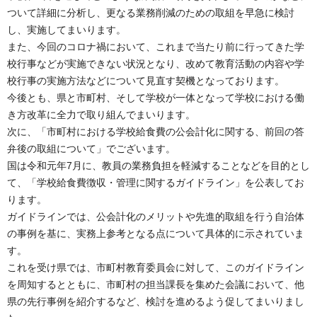
ついて詳細に分析し、更なる業務削減のための取組を早急に検討
し、実施してまいります。
また、今回のコロナ禍において、これまで当たり前に行ってきた学
校行事などが実施できない状況となり、改めて教育活動の内容や学
校行事の実施方法などについて見直す契機となっております。
今後とも、県と市町村、そして学校が一体となって学校における働
き方改革に全力で取り組んでまいります。
次に、「市町村における学校給食費の公会計化に関する、前回の答
弁後の取組について」でございます。
国は令和元年7月に、教員の業務負担を軽減することなどを目的とし
て、「学校給食費徴収・管理に関するガイドライン」を公表してお
ります。
ガイドラインでは、公会計化のメリットや先進的取組を行う自治体
の事例を基に、実務上参考となる点について具体的に示されていま
す。
これを受け県では、市町村教育委員会に対して、このガイドライン
を周知するとともに、市町村の担当課長を集めた会議において、他
県の先行事例を紹介するなど、検討を進めるよう促してまいりまし