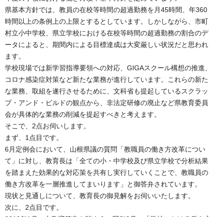
県基本方針では、教員の在校等時間の超過勤務を月45時間、年360
時間以上の条例上の上限とするとしています。しかしながら、市町
村立小中学校、県立学校における在校等時間の超過勤務の割合のデ
ータによると、期間内による目標達成は大変厳しい状況だと思われ
ます。
学校現場では新学習指導要領への対応、GIGAスクール構想の推進、
コロナ感染症対策など新たな業務が進行しています。これらの新た
な業務、取組を遂行させるために、文科省も提起しているスクラッ
プ・アンド・ビルドの観点から、非法定研修の廃止など県教育委員
会が具体的な業務の削減を提起すべきと考えます。
そこで、2点お伺いします。
まず、1点目です。
6月定例会において、山根県議の質問「教職員の働き方改革につい
て」に対し、教育長は「全ての小・中学校及び県立学校で分析結果
を踏まえた効果的な対応策を共有し実行していくことで、教職員の
働き方改革を一層推進してまいります」と御答弁されています。
現状と見通しについて、教育長の御見解をお伺いいたします。
次に、2点目です。