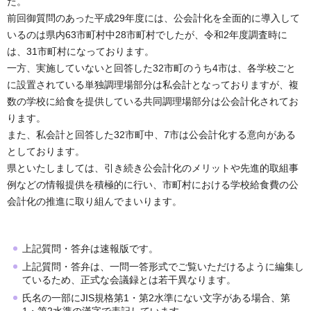
た。
前回御質問のあった平成29年度には、公会計化を全面的に導入して
いるのは県内63市町村中28市町村でしたが、令和2年度調査時に
は、31市町村になっております。
一方、実施していないと回答した32市町のうち4市は、各学校ごと
に設置されている単独調理場部分は私会計となっておりますが、複
数の学校に給食を提供している共同調理場部分は公会計化されてお
ります。
また、私会計と回答した32市町中、7市は公会計化する意向がある
としております。
県といたしましては、引き続き公会計化のメリットや先進的取組事
例などの情報提供を積極的に行い、市町村における学校給食費の公
会計化の推進に取り組んでまいります。
上記質問・答弁は速報版です。
上記質問・答弁は、一問一答形式でご覧いただけるように編集し
ているため、正式な会議録とは若干異なります。
氏名の一部にJIS規格第1・第2水準にない文字がある場合、第
1・第2水準の漢字で表記しています。