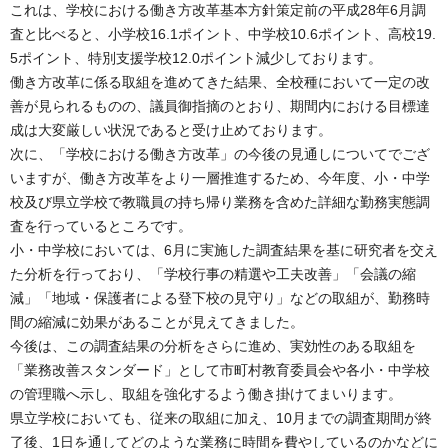
これは、学校における働き方改革基本方針策定前の平成28年6月調
査と比べると、小学校16.1ポイント、中学校10.6ポイント、高校19.
5ポイント、特別支援学校12.0ポイント減少しております。
働き方改革に係る取組を進めてきた結果、全校種において一定の改
善が見られるものの、議員御指摘のとおり、期間内における目標達
成は大変厳しい状況であると受け止めております。
次に、「学校における働き方改革」の今後の見通しについてでござ
いますが、働き方改革をより一層推進するため、今年度、小・中学
校及び県立学校で教職員の持ち帰り業務を含めた詳細な勤務実態調
査を行っているところです。
小・中学校においては、6月に実施した調査結果を基に研究者を交え
た分析を行っており、「学校行事の精選や工夫改善」「会議の縮
減」「地域・保護者による登下校の見守り」などの取組が、勤務時
間の縮減に効果があることが見えてきました。
今後は、この調査結果の分析をさらに進め、実効性のある取組を
「業務改善スタンダード」として市町村教育委員会や各小・中学校
の管理職へ示し、取組を強化するよう働き掛けてまいります。
県立学校においても、従来の取組に加え、10月までの調査期間が終
了後、1日を通してどのような業務に時間を費やしているのかなどに