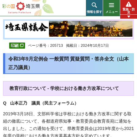
彩の国 埼玉県
緊急・防
情報を探す
メニュー
災
ページ番号：205713
掲載日：2024年10月17日
令和3年9月定例会 一般質問 質疑質問・答弁全文（山本
正乃議員）
教育行政について - 学校における働き方改革について
Q 山本正乃 議員（民主フォーラム）
2019年3月18日、文部科学省は学校における働き方改革に関する取
組の徹底について、各都道府県知事・教育委員会教育長宛に通知を
出しました。この通知を受けて、県教育委員会は2019年度から2021
年度の学校における働き方改革基本方針を定めています。