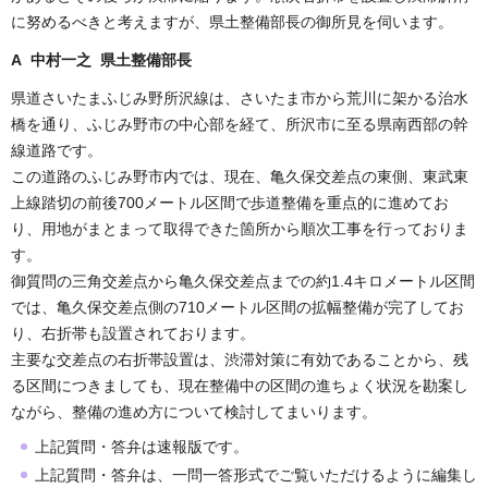
に努めるべきと考えますが、県土整備部長の御所見を伺います。
A 中村一之 県土整備部長
県道さいたまふじみ野所沢線は、さいたま市から荒川に架かる治水
橋を通り、ふじみ野市の中心部を経て、所沢市に至る県南西部の幹
線道路です。
この道路のふじみ野市内では、現在、亀久保交差点の東側、東武東
上線踏切の前後700メートル区間で歩道整備を重点的に進めてお
り、用地がまとまって取得できた箇所から順次工事を行っておりま
す。
御質問の三角交差点から亀久保交差点までの約1.4キロメートル区間
では、亀久保交差点側の710メートル区間の拡幅整備が完了してお
り、右折帯も設置されております。
主要な交差点の右折帯設置は、渋滞対策に有効であることから、残
る区間につきましても、現在整備中の区間の進ちょく状況を勘案し
ながら、整備の進め方について検討してまいります。
上記質問・答弁は速報版です。
上記質問・答弁は、一問一答形式でご覧いただけるように編集し