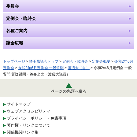
委員会
定例会・臨時会
各種ご案内
議会広報
トップページ
>
埼玉県議会トップ
>
定例会・臨時会
>
定例会概要
>
令和2年6月
定例会
>
令和2年6月定例会 一般質問
>
渡辺大（自）
> 令和2年6月定例会 一般
質問 質疑質問・答弁全文（渡辺大議員）
ページの先頭へ戻る
サイトマップ
ウェブアクセシビリティ
プライバシーポリシー・免責事項
著作権・リンクについて
関係機関リンク集