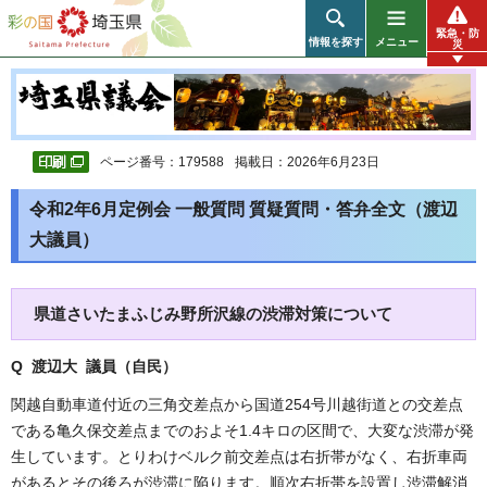
彩の国 埼玉県
緊急・防
情報を探す
メニュー
災
ページ番号：179588
掲載日：2026年6月23日
令和2年6月定例会 一般質問 質疑質問・答弁全文（渡辺
大議員）
県道さいたまふじみ野所沢線の渋滞対策について
Q 渡辺大 議員（自民）
関越自動車道付近の三角交差点から国道254号川越街道との交差点
である亀久保交差点までのおよそ1.4キロの区間で、大変な渋滞が発
生しています。とりわけベルク前交差点は右折帯がなく、右折車両
があるとその後ろが渋滞に陥ります。順次右折帯を設置し渋滞解消