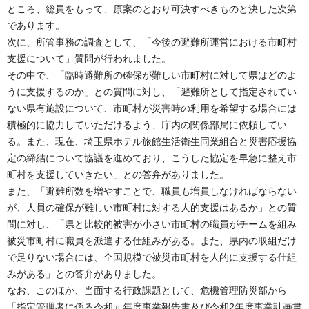
ところ、総員をもって、原案のとおり可決すべきものと決した次第
であります。
次に、所管事務の調査として、「今後の避難所運営における市町村
支援について」質問が行われました。
その中で、「臨時避難所の確保が難しい市町村に対して県はどのよ
うに支援するのか」との質問に対し、「避難所として指定されてい
ない県有施設について、市町村が災害時の利用を希望する場合には
積極的に協力していただけるよう、庁内の関係部局に依頼してい
る。また、現在、埼玉県ホテル旅館生活衛生同業組合と災害応援協
定の締結について協議を進めており、こうした協定を早急に整え市
町村を支援していきたい」との答弁がありました。
また、「避難所数を増やすことで、職員も増員しなければならない
が、人員の確保が難しい市町村に対する人的支援はあるか」との質
問に対し、「県と比較的被害が小さい市町村の職員がチームを組み
被災市町村に職員を派遣する仕組みがある。また、県内の取組だけ
で足りない場合には、全国規模で被災市町村を人的に支援する仕組
みがある」との答弁がありました。
なお、このほか、当面する行政課題として、危機管理防災部から
「指定管理者に係る令和元年度事業報告書及び令和2年度事業計画書