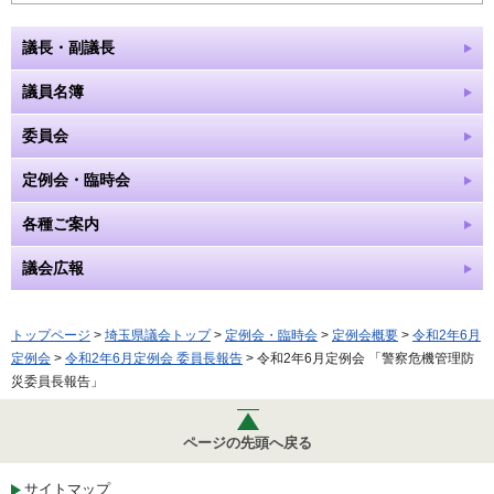
議長・副議長
議員名簿
委員会
定例会・臨時会
各種ご案内
議会広報
トップページ
>
埼玉県議会トップ
>
定例会・臨時会
>
定例会概要
>
令和2年6月
定例会
>
令和2年6月定例会 委員長報告
> 令和2年6月定例会 「警察危機管理防
災委員長報告」
ページの先頭へ戻る
サイトマップ