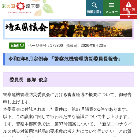
彩の国 埼玉県
緊急・防
情報を探す
メニュー
災
ページ番号：179800
掲載日：2026年6月23日
令和2年6月定例会 「警察危機管理防災委員長報告」
委員長 飯塚 俊彦
警察危機管理防災委員会における審査経過の概要について、御報告
申し上げます。
本委員会に付託されました案件は、第97号議案の1件であります。
以下、この議案に関して行われた主な論議について申し上げます。
まず、警察本部関係では、第97号議案について、「新型コロナウイ
ルス感染対策用消耗品の要求数の考え方について伺いたい」との質