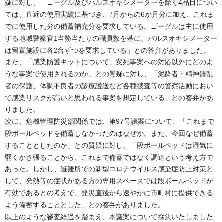
疑に対し、「ゴーグル及びパルスオキシメーターを除く4品目につい
ては、直近の使用実績に基づき、7月からの6か月分に加え、これま
でに使用した分の備蓄補充分を要求している。ゴーグルは主に使用
する地域警察官1当務当たりの職員数を基に、パルスオキシメーター
は留置施設に各2台ずつを要求している」との答弁がありました。
また、「感染防護キットについて、変死事案への対応以外にどのよ
うな事案で使用されるのか」との質疑に対し、「泥酔者・精神錯乱
者の保護、体調不良者の診療護送など各種捜査等の警察活動におい
て感染リスクが高いと思われる事案を想定している」との答弁があ
りました。
次に、危機管理防災部関係では、第97号議案について、「これまで
段ボールベッドを備蓄しなかったのはなぜか。また、今回なぜ備蓄
することとしたのか」との質疑に対し、「段ボールベッドは湿気に
弱くかさ張ることから、これまで備蓄ではなく調達という考え方で
あった。しかし、避難所での新型コロナウイルス感染症防止対策と
して、発熱等の症状がある方の専用スペースでは段ボールベッドが
有効であるとの考えで、発災直後から速やかに市町村に提供できる
よう備蓄することとした」との答弁がありました。
以上のような審査経過を踏まえ、本議案について採決いたしました