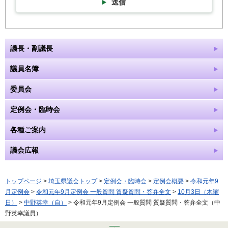
送信
議長・副議長
議員名簿
委員会
定例会・臨時会
各種ご案内
議会広報
トップページ
>
埼玉県議会トップ
>
定例会・臨時会
>
定例会概要
>
令和元年9
月定例会
>
令和元年9月定例会 一般質問 質疑質問・答弁全文
>
10月3日（木曜
日）
>
中野英幸（自）
> 令和元年9月定例会 一般質問 質疑質問・答弁全文（中
野英幸議員）