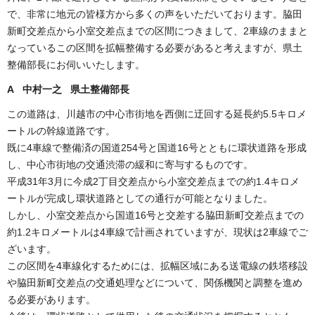
で、非常に地元の皆様方から多くの声をいただいております。脇田
新町交差点から小室交差点までの区間につきまして、2車線のままと
なっているこの区間を拡幅整備する必要があると考えますが、県土
整備部長にお伺いいたします。
A 中村一之 県土整備部長
この道路は、川越市の中心市街地を西側に迂回する延長約5.5キロメ
ートルの幹線道路です。
既に4車線で整備済の国道254号と国道16号とともに環状道路を形成
し、中心市街地の交通渋滞の緩和に寄与するものです。
平成31年3月に今成2丁目交差点から小室交差点までの約1.4キロメ
ートルが完成し環状道路としての通行が可能となりました。
しかし、小室交差点から国道16号と交差する脇田新町交差点までの
約1.2キロメートルは4車線で計画されていますが、現状は2車線でご
ざいます。
この区間を4車線化するためには、拡幅区域にある送電線の鉄塔移設
や脇田新町交差点の交通処理などについて、関係機関と調整を進め
る必要があります。