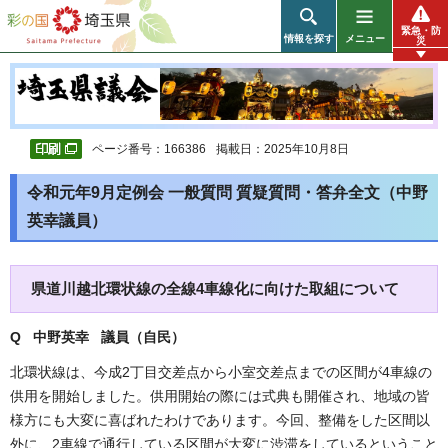
彩の国 埼玉県
緊急・防
情報を探す
メニュー
災
ページ番号：166386
掲載日：2025年10月8日
令和元年9月定例会 一般質問 質疑質問・答弁全文（中野
英幸議員）
県道川越北環状線の全線4車線化に向けた取組について
Q 中野英幸 議員（自民
）
北環状線は、今成2丁目交差点から小室交差点までの区間が4車線の
供用を開始しました。供用開始の際には式典も開催され、地域の皆
様方にも大変に喜ばれたわけであります。今回、整備をした区間以
外に、2車線で通行している区間が大変に渋滞をしているということ