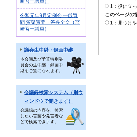
崎吾一議員）
1：役に立
このページの
令和元年9月定例会 一般質
問 質疑質問・答弁全文（宮
1：見つけ
崎吾一議員）
議会生中継・録画中継
本会議及び予算特別委
員会の生中継・録画中
継をご覧になれます。
会議録検索システム（別ウ
ィンドウで開きます）
会議録の内容を、検索
したい言葉や発言者な
どで検索できます。