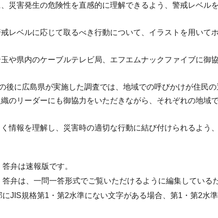
に、災害発生の危険性を直感的に理解できるよう、警戒レベル
警戒レベルに応じて取るべき行動について、イラストを用いてホ
埼玉や県内のケーブルテレビ局、エフエムナックファイブに御
雨の後に広島県が実施した調査では、地域での呼びかけが住民
組織のリーダーにも御協力をいただきながら、それぞれの地域
しく情報を理解し、災害時の適切な行動に結び付けられるよう
・答弁は速報版です。
・答弁は、一問一答形式でご覧いただけるように編集している
部にJIS規格第1・第2水準にない文字がある場合、第1・第2