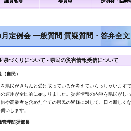
議員名簿
委員会
定例会・臨時
9月定例会 一般質問 質疑質問・答弁全
玉県づくりについて - 県民の災害情報受信について
員（自民
）
報を県民がきちんと受け取っているか考えていらっしゃいます
ルの運用が全国的に始まりました。災害情報の内容を県民がし
子供や高齢者を含めた全ての県民の皆様に対して、日々新しく
お伺いします。
機管理防災部長