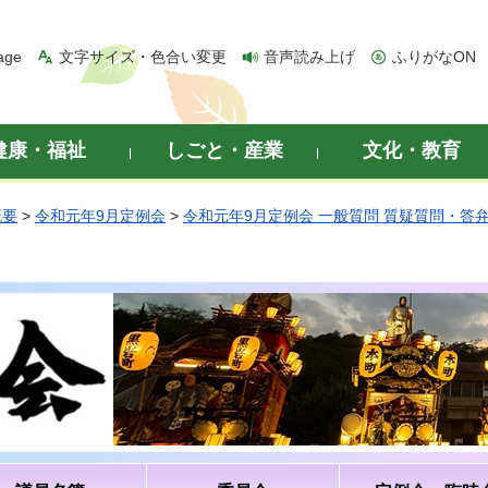
age
文字サイズ・色合い変更
音声読み上げ
ふりがなON
健康・福祉
しごと・産業
文化・教育
概要
>
令和元年9月定例会
>
令和元年9月定例会 一般質問 質疑質問・答