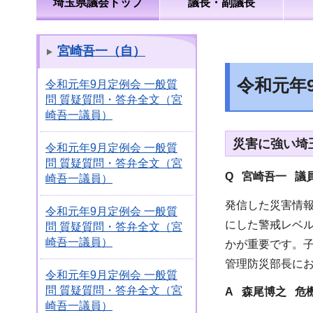
埼玉県議会トップ
議長・副議長
宮崎吾一（自）
令和元年
令和元年9月定例会 一般質
問 質疑質問・答弁全文（宮
崎吾一議員）
災害に強い埼
令和元年9月定例会 一般質
問 質疑質問・答弁全文（宮
Q 宮崎吾一 議
崎吾一議員）
発信した災害情
令和元年9月定例会 一般質
にした警戒レベ
問 質疑質問・答弁全文（宮
崎吾一議員）
かが重要です。
管理防災部長に
令和元年9月定例会 一般質
問 質疑質問・答弁全文（宮
A 森尾博之 危
崎吾一議員）