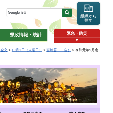
組織から
探す
緊急・防災
県政情報・統計
弁全文
>
10月1日（火曜日）
>
宮崎吾一（自）
> 令和元年9月定