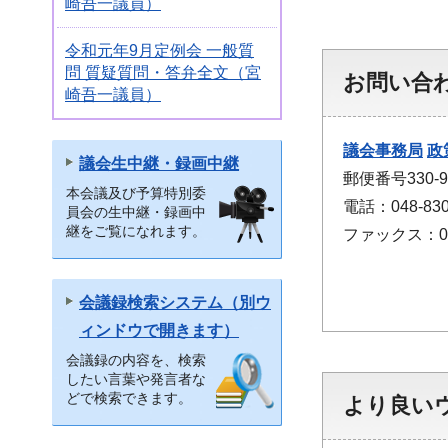
崎吾一議員）
令和元年9月定例会 一般質
問 質疑質問・答弁全文（宮
お問い合
崎吾一議員）
議会事務局
政
議会生中継・録画中継
郵便番号330
本会議及び予算特別委
電話：048-830
員会の生中継・録画中
継をご覧になれます。
ファックス：048
会議録検索システム（別ウ
ィンドウで開きます）
会議録の内容を、検索
したい言葉や発言者な
どで検索できます。
より良い