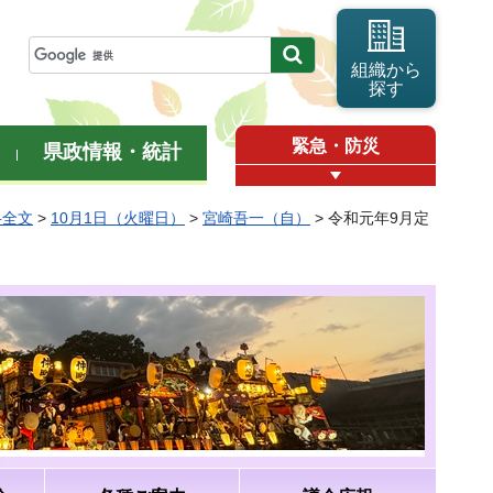
組織から
探す
緊急・防災
県政情報・統計
弁全文
>
10月1日（火曜日）
>
宮崎吾一（自）
> 令和元年9月定