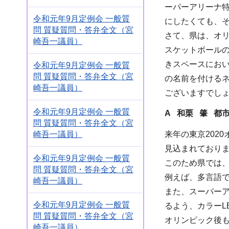
ーパーアリーナ
令和元年9月定例会 一般質
にしたくても、
問 質疑質問・答弁全文（宮
さて、県は、オ
崎吾一議員）
スケットボール
きスペースにおい
令和元年9月定例会 一般質
問 質疑質問・答弁全文（宮
の名前を付ける
崎吾一議員）
ございますでし
令和元年9月定例会 一般質
A 和栗 肇 都
問 質疑質問・答弁全文（宮
崎吾一議員）
来年の東京202
見込まれており
令和元年9月定例会 一般質
このため県では
問 質疑質問・答弁全文（宮
例えば、多言語
崎吾一議員）
また、スーパー
令和元年9月定例会 一般質
るよう、カラーL
問 質疑質問・答弁全文（宮
オリンピック後
崎吾一議員）