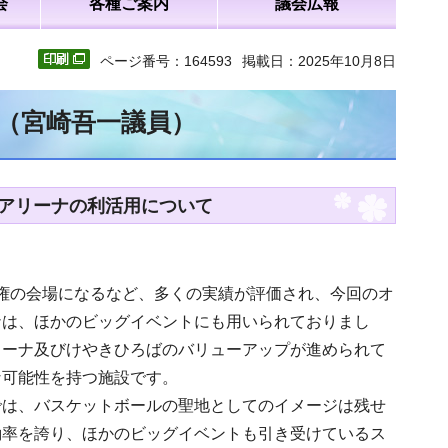
会
各種ご案内
議会広報
ページ番号：164593
掲載日：2025年10月8日
文（宮崎吾一議員）
ーアリーナの利活用について
選手権の会場になるなど、多くの実績が評価され、今回のオ
ナは、ほかのビッグイベントにも用いられておりまし
リーナ及びけやきひろばのバリューアップが進められて
な可能性を持つ施設です。
では、バスケットボールの聖地としてのイメージは残せ
働率を誇り、ほかのビッグイベントも引き受けているス