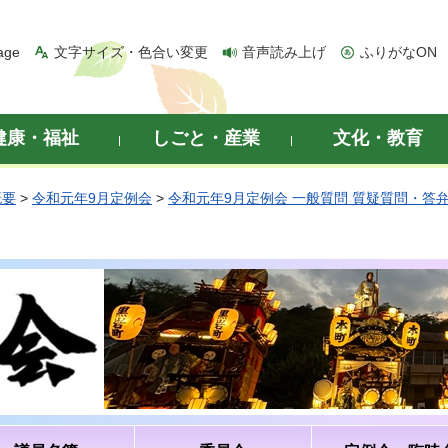
age
文字サイズ・色合い変更
音声読み上げ
ふりがなON
健康・福祉
しごと・産業
文化・教育
概要
>
令和元年9月定例会
>
令和元年9月定例会 一般質問 質疑質問・答