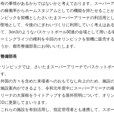
特有の事情があるからではないかと考えております。スーパー
その稼働率からホームスタジアムとしての機能を持たせること
リンピックを契機としたさいたまスーパーアリーナの利活用と
の聖地として、今後のにぎわいづくりに利用していく考えはあ
て、3on3のようなバスケットボール関連の会場として用い
ネーミングライツの権利を今回のオリンピックを契機に販売す
ょうか、都市整備部長にお伺いいたします。
市整備部長
0オリンピックでは、さいたまスーパーアリーナでバスケットボ
ます。
、外国の方々を含めた来場者へのおもてなし向上のため、施設
で施設案内ができるよう、令和元年度中にスーパーアリーナの
アリーナの大屋根をライトアップする屋外照明について、オリ
EDに更新してまいります。
もこれらの施設を有効活用し、指定管理者とも連携して、スポ