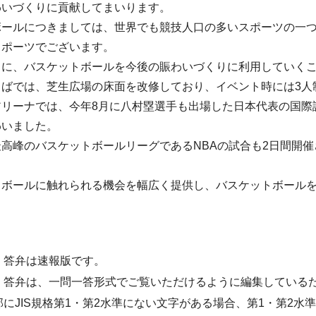
わいづくりに貢献してまいります。
ボールにつきましては、世界でも競技人口の多いスポーツの一
スポーツでございます。
うに、バスケットボールを今後の賑わいづくりに利用していく
ろばでは、芝生広場の床面を改修しており、イベント時には3人
リーナでは、今年8月に八村塁選手も出場した日本代表の国際試
わいました。
高峰のバスケットボールリーグであるNBAの試合も2日間開
トボールに触れられる機会を幅広く提供し、バスケットボール
・答弁は速報版です。
・答弁は、一問一答形式でご覧いただけるように編集している
部にJIS規格第1・第2水準にない文字がある場合、第1・第2