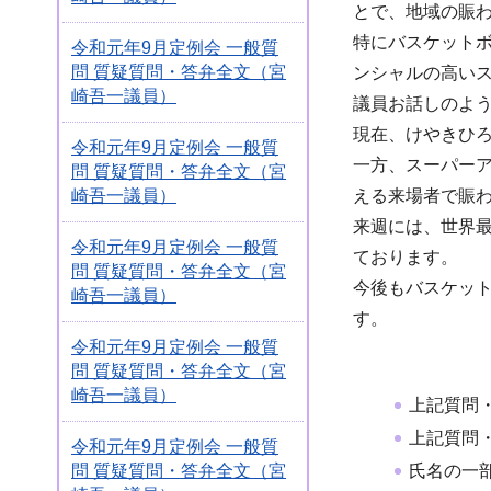
とで、地域の賑
特にバスケット
令和元年9月定例会 一般質
問 質疑質問・答弁全文（宮
ンシャルの高い
崎吾一議員）
議員お話しのよ
現在、けやきひ
令和元年9月定例会 一般質
一方、スーパーア
問 質疑質問・答弁全文（宮
崎吾一議員）
える来場者で賑
来週には、世界最
令和元年9月定例会 一般質
ております。
問 質疑質問・答弁全文（宮
今後もバスケッ
崎吾一議員）
す。
令和元年9月定例会 一般質
問 質疑質問・答弁全文（宮
崎吾一議員）
上記質問
上記質問
令和元年9月定例会 一般質
氏名の一
問 質疑質問・答弁全文（宮