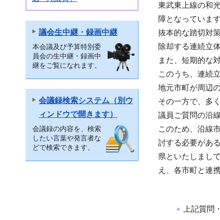
東武東上線の和光
障となっていま
議会生中継・録画中継
抜本的な踏切対
除却する連続立
本会議及び予算特別委
員会の生中継・録画中
また、短期的な
継をご覧になれます。
このうち、連続
地元市町が周辺
会議録検索システム（別ウ
その一方で、多
ィンドウで開きます）
議員ご質問の沿
会議録の内容を、検索
このため、沿線
したい言葉や発言者な
討する必要があ
どで検索できます。
県といたしまし
え、各市町と連
上記質問