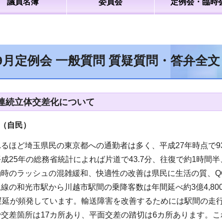
議員名簿
委員会
定例会・臨時
9月定例会 一般質問 質疑質問・答弁全
連続立体交差化について
員（自民
）
るほど埼玉県民の東京都への通勤者は多く、平成27年時点で
成25年の総務省統計によれば片道で43.7分、往復で約1時間
時のラッシュの混雑緩和、快適性の改善は県民に生活の質、Q
線の和光市駅から川越市駅間の乗降客数は年間延べ約3億4,8
の遅延が頻発しています。輸送障害を改善するためには駅間の走
交差箇所は17カ所あり、平面交差の踏切は6カ所あります。