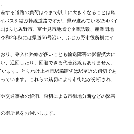
す。
交差する道路の負荷は今まで以上に大きくなることは確
バイパスを結ぶ幹線道路ですが、県が進めている254バイ
いにはふじみ野市、富士見市地域で企業誘致、産業団地
令和2年秋には県道56号沿い、ふじみ野市役所横にイ
ており、乗入れ路線が多いことも輸送障害の影響拡大に
まい、迂回したり、回避できる代替路線もありません。
しています。とりわけ上福岡駅脇踏切は駅至近の踏切であ
なっています。これらの踏切により市街地が分断され、
滞や交通事故の解消、踏切による市街地分断などの弊害
長の御所見をお伺いします。