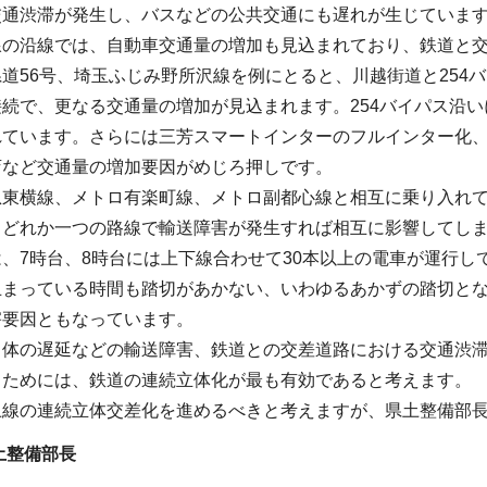
交通渋滞が発生し、バスなどの公共交通にも遅れが生じていま
線の沿線では、自動車交通量の増加も見込まれており、鉄道と
道56号、埼玉ふじみ野所沢線を例にとると、川越街道と254
続で、更なる交通量の増加が見込まれます。254バイパス沿
ています。さらには三芳スマートインターのフルインター化、
店など交通量の増加要因がめじろ押しです。
急東横線、メトロ有楽町線、メトロ副都心線と相互に乗り入れ
。どれか一つの路線で輸送障害が発生すれば相互に影響してし
、7時台、8時台には上下線合わせて30本以上の電車が運行
止まっている時間も踏切があかない、いわゆるあかずの踏切と
害要因ともなっています。
自体の遅延などの輸送障害、鉄道との交差道路における交通渋
るためには、鉄道の連続立体化が最も有効であると考えます。
上線の連続立体交差化を進めるべきと考えますが、県土整備部
土整備部長