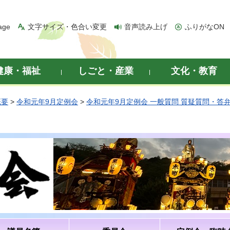
age
文字サイズ・色合い変更
音声読み上げ
ふりがなON
健康・福祉
しごと・産業
文化・教育
概要
>
令和元年9月定例会
>
令和元年9月定例会 一般質問 質疑質問・答