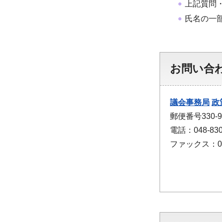
上記質問
氏名の一
お問い合
議会事務局
政
郵便番号330
電話：048-830
ファックス：048