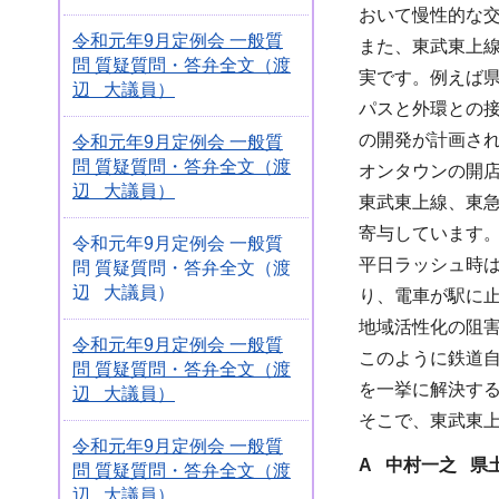
おいて慢性的な
令和元年9月定例会 一般質
また、東武東上
問 質疑質問・答弁全文（渡
実です。例えば県
辺 大議員）
パスと外環との接
の開発が計画され
令和元年9月定例会 一般質
問 質疑質問・答弁全文（渡
オンタウンの開
辺 大議員）
東武東上線、東
寄与しています
令和元年9月定例会 一般質
平日ラッシュ時は
問 質疑質問・答弁全文（渡
辺 大議員）
り、電車が駅に
地域活性化の阻
令和元年9月定例会 一般質
このように鉄道
問 質疑質問・答弁全文（渡
を一挙に解決す
辺 大議員）
そこで、東武東
令和元年9月定例会 一般質
A 中村一之 県
問 質疑質問・答弁全文（渡
辺 大議員）