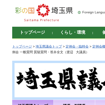
彩の国 埼玉県
Foreign Langu
トップページ
くらし・環境
トップページ
>
埼玉県議会トップ
>
定例会・臨時会
>
定例会
例会 一般質問 質疑質問・答弁全文（渡辺 大議員）