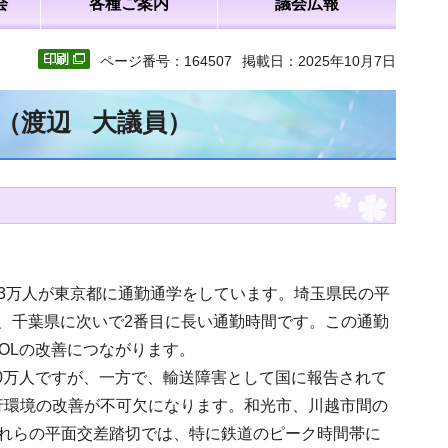
会
各種ご案内
議会広報
ページ番号：164507
掲載日：2025年10月7日
文（渡辺 大議員）
93万人が東京都に通勤通学をしています。埼玉県民の平
半、千葉県に次いで2番目に長い通勤時間です。この通勤
OLの改善につながります。
00万人ですが、一方で、輸送障害として国に報告されて
行環境の改善が不可欠になります。和光市、川越市間の
これらの平面交差踏切では、特に鉄道のピーク時間帯に