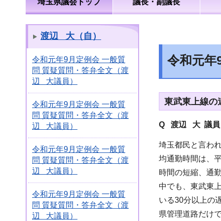
埼玉県議会トップ
議長・副議長
渡辺 大（自）
令和元年
令和元年9月定例会 一般質
問 質疑質問・答弁全文（渡
辺 大議員）
東武東上線の
令和元年9月定例会 一般質
問 質疑質問・答弁全文（渡
Q 渡辺 大 議
辺 大議員）
埼玉都民と言われ
令和元年9月定例会 一般質
均通勤時間は、平
問 質疑質問・答弁全文（渡
辺 大議員）
時間の短縮、通勤
中でも、東武東上
令和元年9月定例会 一般質
いる30分以上
問 質疑質問・答弁全文（渡
県管理道路だけで
辺 大議員）