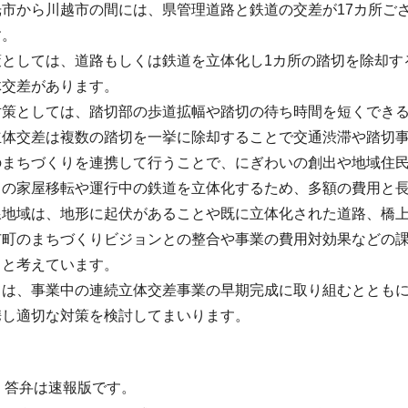
市から川越市の間には、県管理道路と鉄道の交差が17カ所ご
す。
策としては、道路もしくは鉄道を立体化し1カ所の踏切を除却す
体交差があります。
対策としては、踏切部の歩道拡幅や踏切の待ち時間を短くでき
立体交差は複数の踏切を一挙に除却することで交通渋滞や踏切
のまちづくりを連携して行うことで、にぎわいの創出や地域住
くの家屋移転や運行中の鉄道を立体化するため、多額の費用と
線地域は、地形に起伏があることや既に立体化された道路、橋
市町のまちづくりビジョンとの整合や事業の費用対効果などの
ると考えています。
ては、事業中の連続立体交差事業の早期完成に取り組むととも
携し適切な対策を検討してまいります。
・答弁は速報版です。