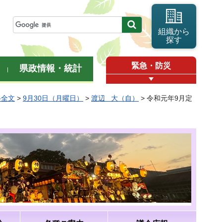
組織から
探す
緊急・防災
県政情報・統計
弁全文
>
9月30日（月曜日）
>
渡辺 大（自）
> 令和元年9月定