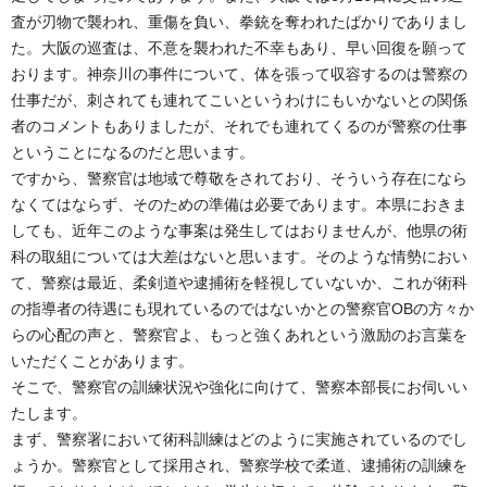
査が刃物で襲われ、重傷を負い、拳銃を奪われたばかりでありまし
た。大阪の巡査は、不意を襲われた不幸もあり、早い回復を願って
おります。神奈川の事件について、体を張って収容するのは警察の
仕事だが、刺されても連れてこいというわけにもいかないとの関係
者のコメントもありましたが、それでも連れてくるのが警察の仕事
ということになるのだと思います。
ですから、警察官は地域で尊敬をされており、そういう存在になら
なくてはならず、そのための準備は必要であります。本県におきま
しても、近年このような事案は発生してはおりませんが、他県の術
科の取組については大差はないと思います。そのような情勢におい
て、警察は最近、柔剣道や逮捕術を軽視していないか、これが術科
の指導者の待遇にも現れているのではないかとの警察官OBの方々か
らの心配の声と、警察官よ、もっと強くあれという激励のお言葉を
いただくことがあります。
そこで、警察官の訓練状況や強化に向けて、警察本部長にお伺いい
たします。
まず、警察署において術科訓練はどのように実施されているのでし
ょうか。警察官として採用され、警察学校で柔道、逮捕術の訓練を