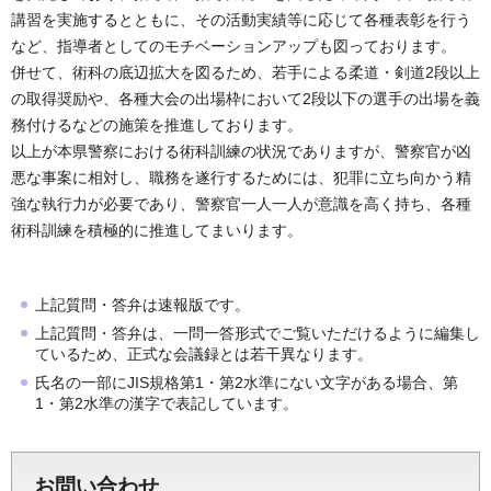
講習を実施するとともに、その活動実績等に応じて各種表彰を行う
など、指導者としてのモチベーションアップも図っております。
併せて、術科の底辺拡大を図るため、若手による柔道・剣道2段以上
の取得奨励や、各種大会の出場枠において2段以下の選手の出場を義
務付けるなどの施策を推進しております。
以上が本県警察における術科訓練の状況でありますが、警察官が凶
悪な事案に相対し、職務を遂行するためには、犯罪に立ち向かう精
強な執行力が必要であり、警察官一人一人が意識を高く持ち、各種
術科訓練を積極的に推進してまいります。
上記質問・答弁は速報版です。
上記質問・答弁は、一問一答形式でご覧いただけるように編集し
ているため、正式な会議録とは若干異なります。
氏名の一部にJIS規格第1・第2水準にない文字がある場合、第
1・第2水準の漢字で表記しています。
お問い合わせ