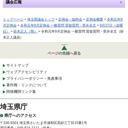
議会広報
トップページ
>
埼玉県議会トップ
>
定例会・臨時会
>
定例会概要
>
令和元年9
月定例会
>
令和元年9月定例会 一般質問 質疑質問・答弁全文
>
9月27日（金曜
日）
>
鈴木正人（県）
> 令和元年9月定例会 一般質問 質疑質問・答弁全文（鈴
木正人議員）
ページの先頭へ戻る
サイトマップ
ウェブアクセシビリティ
プライバシーポリシー・免責事項
著作権・リンクについて
関係機関リンク集
埼玉県庁
県庁へのアクセス
〒330-9301 埼玉県さいたま市浦和区高砂三丁目15番1号