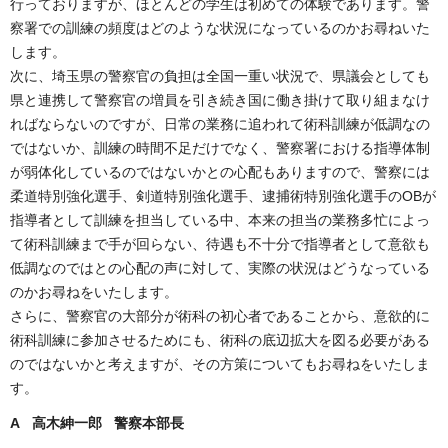
行っておりますが、ほとんどの学生は初めての体験であります。警
察署での訓練の頻度はどのような状況になっているのかお尋ねいた
します。
次に、埼玉県の警察官の負担は全国一重い状況で、県議会としても
県と連携して警察官の増員を引き続き国に働き掛けて取り組まなけ
ればならないのですが、日常の業務に追われて術科訓練が低調なの
ではないか、訓練の時間不足だけでなく、警察署における指導体制
が弱体化しているのではないかとの心配もありますので、警察には
柔道特別強化選手、剣道特別強化選手、逮捕術特別強化選手のOBが
指導者として訓練を担当している中、本来の担当の業務多忙によっ
て術科訓練まで手が回らない、待遇も不十分で指導者として意欲も
低調なのではとの心配の声に対して、実際の状況はどうなっている
のかお尋ねをいたします。
さらに、警察官の大部分が術科の初心者であることから、意欲的に
術科訓練に参加させるためにも、術科の底辺拡大を図る必要がある
のではないかと考えますが、その方策についてもお尋ねをいたしま
す。
A 高木紳一郎 警察本部長