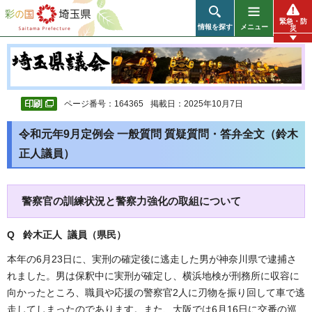
彩の国 埼玉県
緊急・防
情報を探す
メニュー
災
ページ番号：164365
掲載日：2025年10月7日
令和元年9月定例会 一般質問 質疑質問・答弁全文（鈴木
正人議員）
警察官の訓練状況と警察力強化の取組について
Q 鈴木正人 議員（県民
）
本年の6月23日に、実刑の確定後に逃走した男が神奈川県で逮捕さ
れました。男は保釈中に実刑が確定し、横浜地検が刑務所に収容に
向かったところ、職員や応援の警察官2人に刃物を振り回して車で逃
走してしまったのであります。また、大阪では6月16日に交番の巡