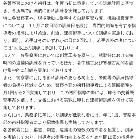
各警察署における術科は、年度当初に策定している訓練計画に基づ
き、各所属で計画的に術科訓練を実施しております。
特に各警察署や、現場活動に従事する自動車警ら隊、機動捜査隊等
については、1カ月に数日間の訓練日を設け、専門的知識を有する指
導者の指導により柔道、剣道、逮捕術等について訓練を実施してお
り、原則、若手はそのいずれかの日に2回以上、若手以外の者につい
ては1回以上の訓練に参加しております。
加えて、各警察署においては創意工夫を凝らし、就勤時における短
時間の逮捕術訓練を行っているほか、暑中稽古及び寒稽古期間を設
け集中的に訓練を実施しております。
また、警察署における術科訓練の更なる向上と、警察署の訓練指導
者の負担を軽減するため、警察本部の術科指導者による巡回指導を
月1回から2回実施しており、この巡回指導の際には、昨今の交番襲
撃事案を踏まえ、交番における実戦に即した逮捕術訓練を併せて実
施しております。
さらには、業務多忙等により訓練が低調な者には、年に1度、警察本
部の術科指導者により招致指導も実施しております。
各警察署には、柔道、剣道、逮捕術の複数の指導者を配置し、訓練
を実施しており、指導者の指導力向上を図るため年間10回の指導者