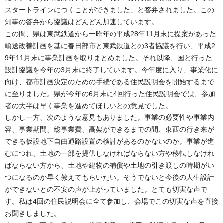
スタートラインにつくことができました」と答弁されました。この
知事の答弁から協議はどんどん加速しています。
この間、県は東武鉄道から一昨年の平成28年11月末に提案があった
輸送改善計画を基に春日部市と東武鉄道との3者協議を行い、平成2
9年11月末に事業計画を取りまとめました。それ以降、国と行った
設計協議を今年の3月末に終了しています。今年度に入り、事業化に
向け、都市計画決定のための手続である住民説明会を開始するまで
に至りました。県が今年の6月末に4回行った住民説明会では、参加
者の大半は早く事業を進めてほしいとの意見でした。
しかし一方、次のような意見もありました。事業の必要性や事業内
容、事業期間、総事業費、高架ができるまでの間、東西の行き来が
できる仮設地下自由通路設置の検討があるのかないのか。事業が進
むにつれ、土地の一部を提供しなければならない方や移転しなけれ
ばならない方から、土地や建物の補償や土地の引き渡しの時期がい
つになるのか早く教えてもらいたい。そうでないと今後の人生設計
ができないとの不安の声が上がっていました。とても切実な声で
す。私は4回の住民説明会に全て参加し、会場でこの切実な声を直接
お聞きしました。