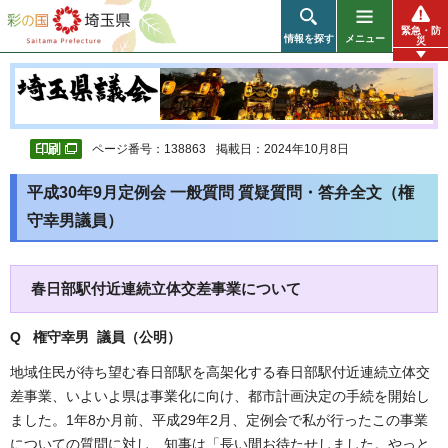
彩の国 埼玉県
緊急・防
情報を探す
メニュー
災
ページ番号：138863
掲載日：2024年10月8日
平成30年9月定例会 一般質問 質疑質問・答弁全文（権
守幸男議員）
春日部駅付近連続立体交差事業について
Q 権守幸男 議員（公明
）
地域住民が待ち望む春日部駅を高架化する春日部駅付近連続立体交
差事業、いよいよ県は事業化に向け、都市計画決定の手続を開始し
ました。1年8か月前、平成29年2月、定例会で私が行ったこの事業
についての質問に対し、知事は「長い間お待たせしました。やっと