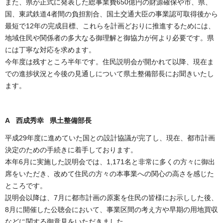
また、県が正式に発表した総事業費650億円の財源確保や市、県、
国、東武鉄道4者間の負担割合、国土交通大臣の事業認可取得後から
最短で12年の完成目標、これらを計画どおりに推進するためには、
地域住民や関係者の多大なる御理解と御協力が何より必要です。県
には丁寧な対応を求めます。
今年度は残すところ半年です。住民説明会が開かれて以降、現在ま
での進捗状況と今後の見通しについて県土整備部長にお聞きいたし
ます。
A 西成秀幸 県土整備部長
平成29年度に進めていた国との設計協議が完了し、現在、都市計画
決定のための手続きに着手しております。
本年6月に実施した説明会では、1,171名と非常に多くの方々に御出
席をいただき、改めて住民の方々の本事業への関心の高さを感じた
ところです。
説明会以降は、7月に都市計画の原案を住民の皆様にお示しした後、
8月に開催した公聴会において、事業区間の考え方や早期の用地買収
などに関する御意見をいただきました。