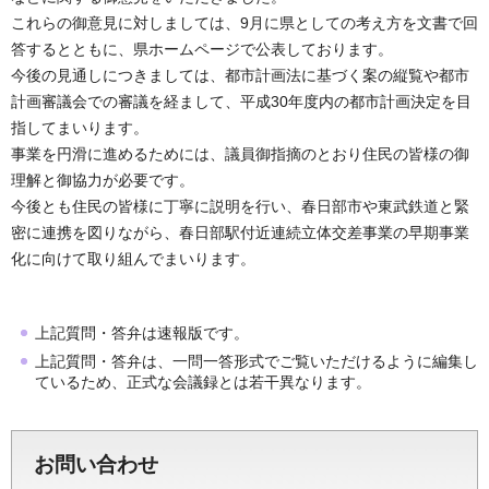
これらの御意見に対しましては、9月に県としての考え方を文書で回
答するとともに、県ホームページで公表しております。
今後の見通しにつきましては、都市計画法に基づく案の縦覧や都市
計画審議会での審議を経まして、平成30年度内の都市計画決定を目
指してまいります。
事業を円滑に進めるためには、議員御指摘のとおり住民の皆様の御
理解と御協力が必要です。
今後とも住民の皆様に丁寧に説明を行い、春日部市や東武鉄道と緊
密に連携を図りながら、春日部駅付近連続立体交差事業の早期事業
化に向けて取り組んでまいります。
上記質問・答弁は速報版です。
上記質問・答弁は、一問一答形式でご覧いただけるように編集し
ているため、正式な会議録とは若干異なります。
お問い合わせ