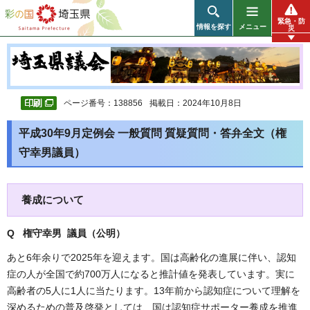
彩の国 埼玉県
緊急・防
情報を探す
メニュー
災
ページ番号：138856
掲載日：2024年10月8日
平成30年9月定例会 一般質問 質疑質問・答弁全文（権
守幸男議員）
養成について
Q 権守幸男 議員（公明
）
あと6年余りで2025年を迎えます。国は高齢化の進展に伴い、認知
症の人が全国で約700万人になると推計値を発表しています。実に
高齢者の5人に1人に当たります。13年前から認知症について理解を
深めるための普及啓発としては、国は認知症サポーター養成を推進