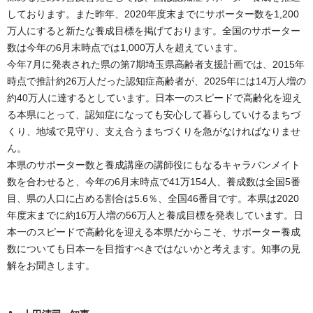
しております。また昨年、2020年度末までにサポーター数を1,200
万人にすると新たな養成目標を掲げております。全国のサポーター
数は今年の6月末時点では1,000万人を超えています。
今年7月に発表された県の第7期埼玉県高齢者支援計画では、2015年
時点で推計約26万人だった認知症高齢者が、2025年には14万人増の
約40万人に達するとしています。日本一のスピードで高齢化を迎え
る本県にとって、認知症になっても安心して暮らしていけるまちづ
くり、地域で見守り、支え合うまちづくりを急がなければなりませ
ん。
本県のサポーター数と養成講座の講師役にもなるキャラバンメイト
数を合わせると、今年の6月末時点で41万154人、養成数は全国5番
目、県の人口に占める割合は5.6％、全国46番目です。本県は2020
年度末までに約16万人増の56万人と養成目標を発表しています。日
本一のスピードで高齢化を迎える本県だからこそ、サポーター養成
数についても日本一を目指すべきではないかと考えます。知事の見
解をお聞きします。