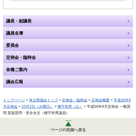
議長・副議長
議員名簿
委員会
定例会・臨時会
各種ご案内
議会広報
トップページ
>
埼玉県議会トップ
>
定例会・臨時会
>
定例会概要
>
平成30年9
月定例会
>
10月2日（火曜日）
>
権守幸男（公）
> 平成30年9月定例会 一般質
問 質疑質問・答弁全文（権守幸男議員）
ページの先頭へ戻る