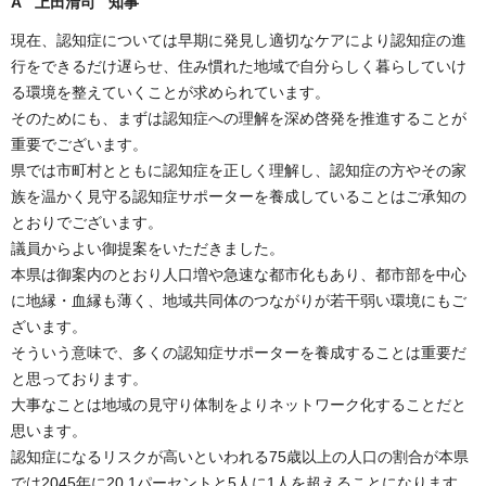
A 上田清司 知事
現在、認知症については早期に発見し適切なケアにより認知症の進
行をできるだけ遅らせ、住み慣れた地域で自分らしく暮らしていけ
る環境を整えていくことが求められています。
そのためにも、まずは認知症への理解を深め啓発を推進することが
重要でございます。
県では市町村とともに認知症を正しく理解し、認知症の方やその家
族を温かく見守る認知症サポーターを養成していることはご承知の
とおりでございます。
議員からよい御提案をいただきました。
本県は御案内のとおり人口増や急速な都市化もあり、都市部を中心
に地縁・血縁も薄く、地域共同体のつながりが若干弱い環境にもご
ざいます。
そういう意味で、多くの認知症サポーターを養成することは重要だ
と思っております。
大事なことは地域の見守り体制をよりネットワーク化することだと
思います。
認知症になるリスクが高いといわれる75歳以上の人口の割合が本県
では2045年に20.1パーセントと5人に1人を超えることになります。