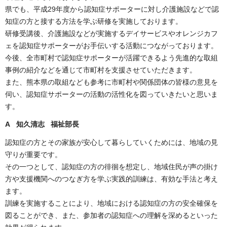
県でも、平成29年度から認知症サポーターに対し介護施設などで認
知症の方と接する方法を学ぶ研修を実施しております。
研修受講後、介護施設などが実施するデイサービスやオレンジカフ
ェを認知症サポーターがお手伝いする活動につながっております。
今後、全市町村で認知症サポーターが活躍できるよう先進的な取組
事例の紹介などを通じて市町村を支援させていただきます。
また、熊本県の取組なども参考に市町村や関係団体の皆様の意見を
伺い、認知症サポーターの活動の活性化を図っていきたいと思いま
す。
A 知久清志 福祉部長
認知症の方とその家族が安心して暮らしていくためには、地域の見
守りが重要です。
その一つとして、認知症の方の徘徊を想定し、地域住民が声の掛け
方や支援機関へのつなぎ方を学ぶ実践的訓練は、有効な手法と考え
ます。
訓練を実施することにより、地域における認知症の方の安全確保を
図ることができ、また、参加者の認知症への理解を深めるといった