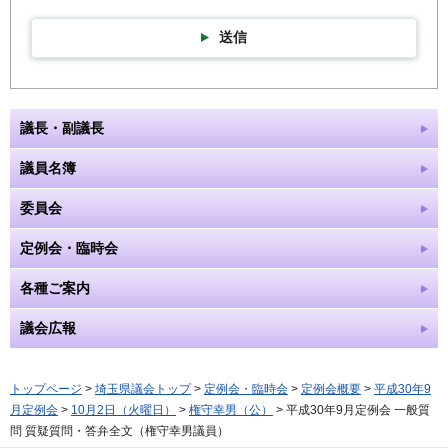
送信
議長・副議長
議員名簿
委員会
定例会・臨時会
各種ご案内
議会広報
トップページ
>
埼玉県議会トップ
>
定例会・臨時会
>
定例会概要
>
平成30年9
月定例会
>
10月2日（火曜日）
>
権守幸男（公）
> 平成30年9月定例会 一般質
問 質疑質問・答弁全文（権守幸男議員）