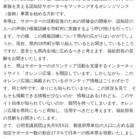
家族を支える認知症サポーターをマッチングするオレンジリンク
（仮称）事業を始める方針です。
本県は、サポーターの活動促進のための研修会の開催や、認知症の
人への声掛け模擬訓練を市町村に実施するよう呼び掛けを行ってい
ます。その後、この模擬訓練について県内の広がりはいかがでしょ
うか。現在、県内18市町が取り組んでいるとお聞きしているところ
ですが、是非とも県内全域に広めるべきと考えます。福祉部長の見
解をお聞きいたします。
また、県はサポーターのボランティア活動を支援するインターネッ
トサイト「オレンジ広場」を開設しています。しかしながら、この
オレンジ広場に掲載されているボランティア情報はごくわずかで
す。何と8件です。余りにも知られていません。この状況を見て、そ
もそも掲載できる情報が少ないのか、情報はあるけれども、このサ
イト自体が知られていないのか、疑問を持ってしまいます。オレン
ジ広場を県民にもっと周知し、活用すべきだと考えます。福祉部長
の見解をお聞きいたします。
さて、公明党議員団は先月9月5日、都道府県単位の人口に占める認
知症サポーター数の割合17.5％で日本一の熊本県を視察いたしまし