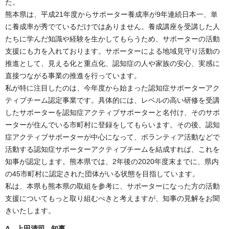
た。
熊本県は、平成21年度からサポーター養成率が9年連続日本一、単
に養成率が秀でているだけではありません。養成講座を受講した人
たちに学んだ知識や経験を生かしてもらうため、サポーターの活動
支援にも力を入れております。サポーターによる地域見守り活動の
推進として、見える化と重点化、認知症の人や家族の安心、実感に
直接つながる事業の推進を行っています。
私が特に注目したのは、今年度から始まった認知症サポーターアク
ティブチーム認定事業です。具体的には、レベルの高い研修を受講
したサポーターを認知症アクティブサポーターと名付け、そのサポ
ーターが住んでいる市町村に登録をしてもらいます。その後、認知
症アクティブサポーターが中心になって、ボランティア活動などで
活動する認知症サポーターアクティブチームを結成すれば、これを
知事が認定します。熊本県では、2年後の2020年度末までに、県内
の45市町村に認定された団体がいる状態を目指しています。
私は、本県も熊本県の取組を参考に、サポーターになった方の活動
支援についてもっと取り組むべきと考えますが、知事の見解をお聞
きいたします。
A 上田清司 知事