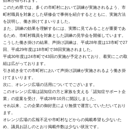
効果が得られます。
このため県では、多くの市町村において訓練が実施されるよう、市
町村職員を対象とした研修会で事例を紹介するとともに、実施方法
を説明し、働き掛けてまいりました。
また、訓練の効果を理解するには、実際に見てみることが重要であ
るため、市町村職員を対象とした訓練の見学会を開催しています。
こうした働き掛けの結果、声掛け訓練は、平成28年度は13市町で27
回、平成29年度は18市町で38回実施されました。
平成30年度は24市町で43回の実施が予定されており、着実にこの取
組は広がっております。
引き続き全ての市町村において声掛け訓練が実施されるよう働き掛
けてまいります。
次に、オレンジ広場の活用についてでございます。
このオレンジ広場は認知症の方と家族を支える「認知症サポート企
業」の提案を受け、平成28年10月に開設しました。
それ以来、この企業の御好意により無償で運営していただいており
ます。
オレンジ広場の広報不足や市町村などからの掲載希望も少ないた
め、議員お話しのとおり掲載件数は少ない状況です。