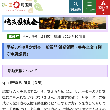
彩の国 埼玉県
緊急・防
情報を探す
メニュー
災
ページ番号：138857
掲載日：2024年10月8日
平成30年9月定例会 一般質問 質疑質問・答弁全文（権
守幸男議員）
活動支援について
Q 権守幸男 議員（公明
）
認知症の人を地域で見守り、支えるためには、サポーターの活動支
援に力を入れなければなりません。厚生労働省は、サポーターの養
成から認知症の支援活動強化に動き出すとの方針を発表しておりま
す。具体的には、来年度、認知症の人と地域で認知症の本人やその