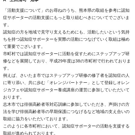
「活動支援について」のお尋ねのうち、熊本県の取組を参考に認知
症サポーターの活動支援にもっと取り組むべきについてでございま
す。
認知症の方を地域で見守り支えるためにも、活動したいという気持
ちを持つ認知症サポーターを実際の活動につなげていく取組は極め
て重要でございます。
市町村では認知症サポーターに活動を促すためにステップアップ研
修などを展開しており、平成29年度は38の市町村で行われておりま
す。
例えば、さいたま市ではステップアップ研修の修了者を認知症の人
に寄り添い、共に歩む「オレンジパートナー」として登録しオレン
ジカフェや認知症サポーター養成講座の運営に参加していただいて
おります。
志木市では徘徊高齢者等対応訓練に参加していただき、声掛けの方
法を学び徘徊高齢者等の早期保護につなげるなど地域の支え合いの
取組に協力をいただいております。
このように各市町村において、認知症サポーターの活動を支援する
取組が進められております。