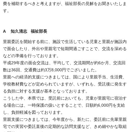
費を補助するべきと考えますが、福祉部長の見解をお聞きいたしま
す。
A
知久清志 福祉部長
里親委託を開始する前に、施設で生活している児童と里親が施設内
で面会したり、外出や里親宅で短期間過ごすことで、交流を深める
などの準備を行っております。
平成29年度の面会交流は、平均して、交流期間が約6か月、交流回
数は36回、交通費は約3万8,000円でございました。
里親への経済的支援につきましては、国により里親手当、生活費、
学校教材費などが定められていますが、いずれも、受託後に発生す
る負担に対する支援が基本となっております。
こうした中、本県では、受託前においても、児童が里親宅に宿泊す
る場合には、一時保護の扱いとすることで、日額約6,000円を支給
し、負担軽減を図っております。
里親支援につきましては、今年度から、新たに、委託前に先輩里親
宅での実習や委託直後の定期的な訪問支援など、きめ細やかな取組