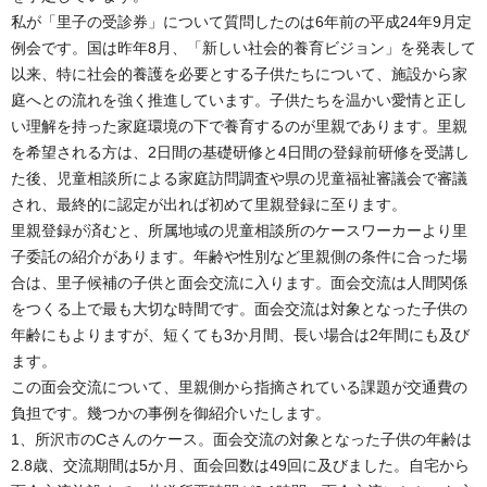
私が「里子の受診券」について質問したのは6年前の平成24年9月定
例会です。国は昨年8月、「新しい社会的養育ビジョン」を発表して
以来、特に社会的養護を必要とする子供たちについて、施設から家
庭へとの流れを強く推進しています。子供たちを温かい愛情と正し
い理解を持った家庭環境の下で養育するのが里親であります。里親
を希望される方は、2日間の基礎研修と4日間の登録前研修を受講し
た後、児童相談所による家庭訪問調査や県の児童福祉審議会で審議
され、最終的に認定が出れば初めて里親登録に至ります。
里親登録が済むと、所属地域の児童相談所のケースワーカーより里
子委託の紹介があります。年齢や性別など里親側の条件に合った場
合は、里子候補の子供と面会交流に入ります。面会交流は人間関係
をつくる上で最も大切な時間です。面会交流は対象となった子供の
年齢にもよりますが、短くても3か月間、長い場合は2年間にも及び
ます。
この面会交流について、里親側から指摘されている課題が交通費の
負担です。幾つかの事例を御紹介いたします。
1、所沢市のCさんのケース。面会交流の対象となった子供の年齢は
2.8歳、交流期間は5か月、面会回数は49回に及びました。自宅から