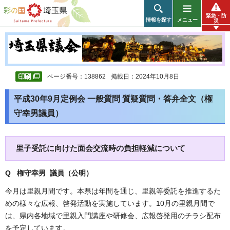
彩の国 埼玉県
緊急・防
情報を探す
メニュー
災
ページ番号：138862
掲載日：2024年10月8日
平成30年9月定例会 一般質問 質疑質問・答弁全文（権
守幸男議員）
里子受託に向けた面会交流時の負担軽減について
Q 権守幸男 議員（公明
）
今月は里親月間です。本県は年間を通じ、里親等委託を推進するた
めの様々な広報、啓発活動を実施しています。10月の里親月間で
は、県内各地域で里親入門講座や研修会、広報啓発用のチラシ配布
を予定しています。