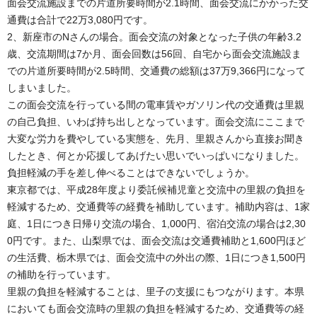
面会交流施設までの片道所要時間が2.1時間、面会交流にかかった交
通費は合計で22万3,080円です。
2、新座市のNさんの場合。面会交流の対象となった子供の年齢3.2
歳、交流期間は7か月、面会回数は56回、自宅から面会交流施設ま
での片道所要時間が2.5時間、交通費の総額は37万9,366円になって
しまいました。
この面会交流を行っている間の電車賃やガソリン代の交通費は里親
の自己負担、いわば持ち出しとなっています。面会交流にここまで
大変な労力を費やしている実態を、先月、里親さんから直接お聞き
したとき、何とか応援してあげたい思いでいっぱいになりました。
負担軽減の手を差し伸べることはできないでしょうか。
東京都では、平成28年度より委託候補児童と交流中の里親の負担を
軽減するため、交通費等の経費を補助しています。補助内容は、1家
庭、1日につき日帰り交流の場合、1,000円、宿泊交流の場合は2,30
0円です。また、山梨県では、面会交流は交通費補助と1,600円ほど
の生活費、栃木県では、面会交流中の外出の際、1日につき1,500円
の補助を行っています。
里親の負担を軽減することは、里子の支援にもつながります。本県
においても面会交流時の里親の負担を軽減するため、交通費等の経