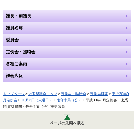
議長・副議長
議員名簿
委員会
定例会・臨時会
各種ご案内
議会広報
トップページ
>
埼玉県議会トップ
>
定例会・臨時会
>
定例会概要
>
平成30年9
月定例会
>
10月2日（火曜日）
>
権守幸男（公）
> 平成30年9月定例会 一般質
問 質疑質問・答弁全文（権守幸男議員）
ページの先頭へ戻る