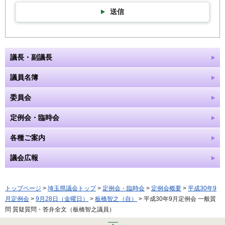
送信
議長・副議長
議員名簿
委員会
定例会・臨時会
各種ご案内
議会広報
トップページ
>
埼玉県議会トップ
>
定例会・臨時会
>
定例会概要
>
平成30年9
月定例会
>
9月28日（金曜日）
>
板橋智之（自）
> 平成30年9月定例会 一般質
問 質疑質問・答弁全文（板橋智之議員）