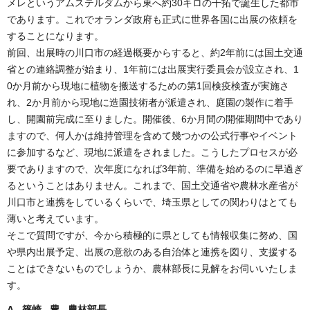
メレというアムステルダムから東へ約30キロの干拓で誕生した都市
であります。これでオランダ政府も正式に世界各国に出展の依頼を
することになります。
前回、出展時の川口市の経過概要からすると、約2年前には国土交通
省との連絡調整が始まり、1年前には出展実行委員会が設立され、1
0か月前から現地に植物を搬送するための第1回検疫検査が実施さ
れ、2か月前から現地に造園技術者が派遣され、庭園の製作に着手
し、開園前完成に至りました。開催後、6か月間の開催期間中であり
ますので、何人かは維持管理を含めて幾つかの公式行事やイベント
に参加するなど、現地に派遣をされました。こうしたプロセスが必
要でありますので、次年度になれば3年前、準備を始めるのに早過ぎ
るということはありません。これまで、国土交通省や農林水産省が
川口市と連携をしているくらいで、埼玉県としての関わりはとても
薄いと考えています。
そこで質問ですが、今から積極的に県としても情報収集に努め、国
や県内出展予定、出展の意欲のある自治体と連携を図り、支援する
ことはできないものでしょうか、農林部長に見解をお伺いいたしま
す。
A 篠崎 豊 農林部長