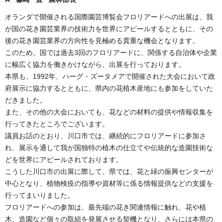
オランダで開催される国際園芸博覧会フロリアードへの出展は、我
が国の花き園芸業界の技術力を世界にアピールするとともに、その
後の花き園芸業界の方向性を見極める貴重な機会となります。
このため、国では過去3回のフロリアードに、関係する自治体や企業
に幅広く協力を働きかけながら、出展を行っております。
本県も、1992年、ハーグ・ズータメアで開催された大会において政
府展示に協力するとともに、県内の花植木産地にも参加をしていた
だきました。
また、その他の大会においても、花などの材料の提供や情報収集を
行ってきたところでございます。
議員お話のとおり、川口市では、継続的にフロリアードに参加さ
れ、展示を通して我が国独特の植木の仕立てや伝統的な造園技術な
どを世界にアピールされております。
こうした川口市の出展に際して、県では、花と緑の振興センターが
中心となり、植物検疫の指導や資材等に係る情報提供などの支援を
行ってまいりました。
フロリアードへの参加は、最先端の花き関連情報に触れ、花や植
木、造園など個々の取組を発展させる契機となり、さらには本県の