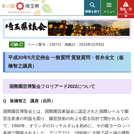
彩の国 埼玉県
緊急・防
情報を探す
メニュー
災
ページ番号：138721
掲載日：2024年10月8日
平成30年9月定例会 一般質問 質疑質問・答弁全文（板
橋智之議員）
国際園芸博覧会フロリアード2022について
Q 板橋智之 議員（自民
）
国際園芸博覧会とは、国際園芸家協会に認定された国際レベルで園
芸生産者の利益を図り、園芸技術の向上を図る目的で開かれるもの
で、1960年、オランダのロッテルダムを初めに、その後ヨーロッパ
各地で開催されました。アジアでは、1990年に大阪で花と緑の博覧