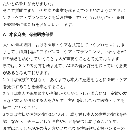
たいとの答弁がありました。
そこで質問ですが、今年度の事業を踏まえて今後どのようにアドバ
ンス・ケア・プランニングを普及啓発していくつもりなのか、保健
医療部長に御見解をお伺いいたします。
A 本多麻夫 保健医療部長
人生の最終段階における医療・ケアを決定していくプロセスにおき
まして、議員お話のアドバンス・ケア・プランニング、いわゆるAC
Pの概念を活かしていくことは大変重要なことと考えております。
県では、3つの考え方を踏まえて、ACPの普及啓発を図っていく必要
があると考えております。
1つ目は家族等ではなく、あくまでも本人の意思をもとに医療・ケア
を提供することを基本とすること。
2つ目は本人の認知能力や意識レベルが低下した場合には、家族や友
人など本人が信頼する人を含めて、方針を話し合って医療・ケアを
提供していくこと。
3つ目は病状や体調の変化に合わせ、繰り返し本人の意思の変化を確
認しながら、チームとして医療やケアを提供し続けることです。
まずはこうしたACPの考え方やノウハウを地域包括支援センターの