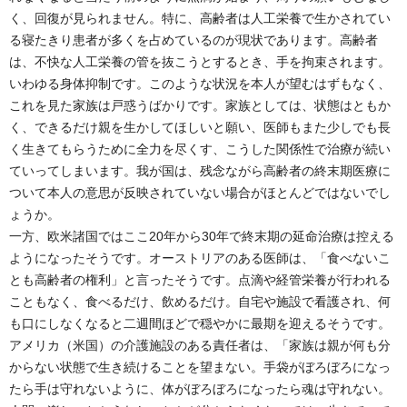
く、回復が見られません。特に、高齢者は人工栄養で生かされてい
る寝たきり患者が多くを占めているのが現状であります。高齢者
は、不快な人工栄養の管を抜こうとするとき、手を拘束されます。
いわゆる身体抑制です。このような状況を本人が望むはずもなく、
これを見た家族は戸惑うばかりです。家族としては、状態はともか
く、できるだけ親を生かしてほしいと願い、医師もまた少しでも長
く生きてもらうために全力を尽くす、こうした関係性で治療が続い
ていってしまいます。我が国は、残念ながら高齢者の終末期医療に
ついて本人の意思が反映されていない場合がほとんどではないでし
ょうか。
一方、欧米諸国ではここ20年から30年で終末期の延命治療は控える
ようになったそうです。オーストリアのある医師は、「食べないこ
とも高齢者の権利」と言ったそうです。点滴や経管栄養が行われる
こともなく、食べるだけ、飲めるだけ。自宅や施設で看護され、何
も口にしなくなると二週間ほどで穏やかに最期を迎えるそうです。
アメリカ（米国）の介護施設のある責任者は、「家族は親が何も分
からない状態で生き続けることを望まない。手袋がぼろぼろになっ
たら手は守れないように、体がぼろぼろになったら魂は守れない。