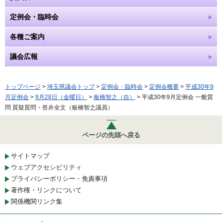
定例会・臨時会
各種ご案内
議会広報
トップページ
>
埼玉県議会トップ
>
定例会・臨時会
>
定例会概要
>
平成30年9
月定例会
>
9月28日（金曜日）
>
板橋智之（自）
> 平成30年9月定例会 一般質
問 質疑質問・答弁全文（板橋智之議員）
ページの先頭へ戻る
サイトマップ
ウェブアクセシビリティ
プライバシーポリシー・免責事項
著作権・リンクについて
関係機関リンク集