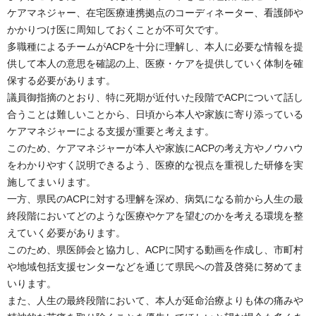
ケアマネジャー、在宅医療連携拠点のコーディネーター、看護師や
かかりつけ医に周知しておくことが不可欠です。
多職種によるチームがACPを十分に理解し、本人に必要な情報を提
供して本人の意思を確認の上、医療・ケアを提供していく体制を確
保する必要があります。
議員御指摘のとおり、特に死期が近付いた段階でACPについて話し
合うことは難しいことから、日頃から本人や家族に寄り添っている
ケアマネジャーによる支援が重要と考えます。
このため、ケアマネジャーが本人や家族にACPの考え方やノウハウ
をわかりやすく説明できるよう、医療的な視点を重視した研修を実
施してまいります。
一方、県民のACPに対する理解を深め、病気になる前から人生の最
終段階においてどのような医療やケアを望むのかを考える環境を整
えていく必要があります。
このため、県医師会と協力し、ACPに関する動画を作成し、市町村
や地域包括支援センターなどを通じて県民への普及啓発に努めてま
いります。
また、人生の最終段階において、本人が延命治療よりも体の痛みや