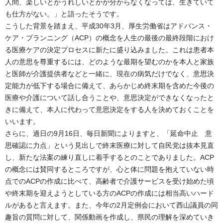
人間、楽しいとかうれしいとかが分からなくなっては、生きていて
も仕方がない。」と語ったそうです。
こうした背景を踏まえ、平成30年3月、厚生労働省はアドバンス・
ケア・プランニング（ACP）の概念を人生の最後の最終段階におけ
る医療ケアの決定プロセスに新たに盛り込みました。これは患者本
人の意思を尊重するには、どのような最期を望むのかを本人と家族
と医師が介護提供者などと一緒に、現在の病気だけでなく、意思決
定能力が低下する場合に備えて、あらかじめ終末期を含めた今後の
医療や介護について話し合うことや、意思決定ができなくなったと
きに備えて、本人に代わって意思決定をする人を決めておくことを
いいます。
さらに、過日の9月16日、毎日新聞によりますと、「延命中止 意
思確認に力点」という見出しで終末医療に対して自民党は抜本見直
し、新たな法案の練り直しに着手するとのことでありました。ACP
の概念には賛同するところですが、心と体に問題を抱えていない時
点でのACPの作成に比べて、高齢者で介護サービスを受け始めた頃
や終末期を迎えようとしている方のACPの作成には相当高いハード
ルがあると言えます。また、今年の2月定例会において西山議員の同
趣旨の質問に対して、関係動画を作成し、県民の理解を深めていき