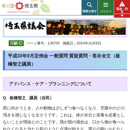
彩の国 埼玉県
緊急・防
情報を探す
メニュー
災
ページ番号：138705
掲載日：2024年10月8日
平成30年9月定例会 一般質問 質疑質問・答弁全文（板
橋智之議員）
アドバンス・ケア・プランニングについて
Q 板橋智之 議員（自民
）
死に向かうとき、人や動物は少しずつ食べなくなり、空腹やのどの
渇きを感じなくなるそうです。これは、体が水分と栄養を必要とし
ないことが理由とのことです。我が国の場合は、口から物が食べら
れなくなると当たり前のように点滴が始まり、周りの願いもむなし