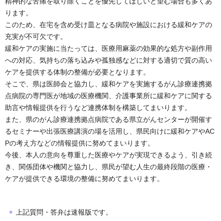
精神的な苦痛を取り除くことを優先してほしいと望む場合も多くあ
ります。
このため、在宅を含め受け皿となる病院や施設における緩和ケアの
充実が不可欠です。
緩和ケアの実施に当たっては、医療用麻薬の効果的な処方や副作用
への対応、気持ちの落ち込みや孤独感などに対する適切で質の高い
ケアを提供する体制の整備が必要となります。
そこで、県は医師会と協力し、緩和ケアを実施するがん診療連携拠
点病院の専門医が地域の医療機関、介護事業所に緩和ケアに関する
助言や情報提供を行うなど連携体制を構築してまいります。
また、県のがん診療連携拠点病院である県立がんセンターが開催す
るセミナーや出張医療講演の場を活用し、県民向けに緩和ケアやAC
Pの考え方などの情報提供に努めてまいります。
今後、本人の意向を尊重した医療やケアが実現できるよう、引き続
き、関係団体や機関と協力し、県民が望む人生の最終段階の医療・
ケアが提供できる環境の整備に努めてまいります。
上記質問・答弁は速報版です。